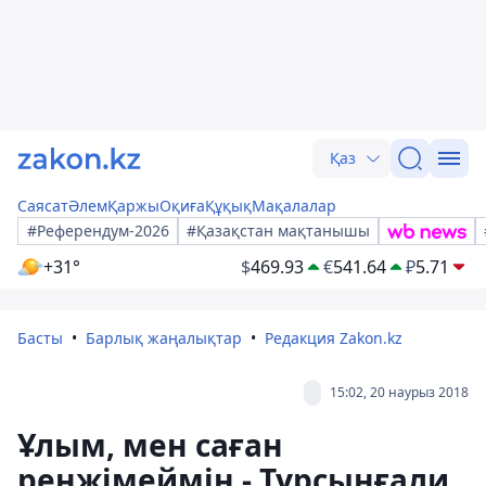
Қаз
Саясат
Әлем
Қаржы
Оқиға
Құқық
Мақалалар
#Референдум-2026
#Қазақстан мақтанышы
+31°
$
469.93
€
541.64
₽
5.71
Басты
Барлық жаңалықтар
Редакция Zakon.kz
15:02, 20 наурыз 2018
Ұлым, мен саған
ренжімеймін - Тұрсынғали