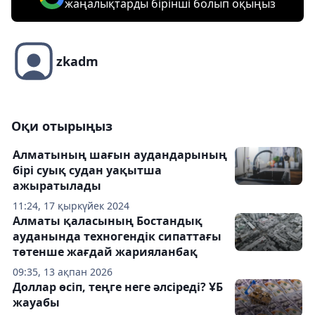
жаңалықтарды бірінші болып оқыңыз
zkadm
Оқи отырыңыз
Алматының шағын аудандарының
бірі суық судан уақытша
ажыратылады
11:24, 17 қыркүйек 2024
Алматы қаласының Бостандық
ауданында техногендік сипаттағы
төтенше жағдай жарияланбақ
09:35, 13 ақпан 2026
Доллар өсіп, теңге неге әлсіреді? ҰБ
жауабы