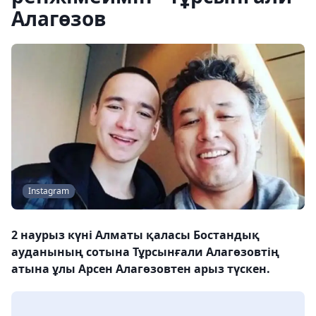
Алагөзов
Instagram
2 наурыз күні Алматы қаласы Бостандық
ауданының сотына Тұрсынғали Алагөзовтің
атына ұлы Арсен Алагөзовтен арыз түскен.