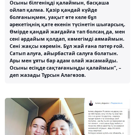
Осыны білгеніңді қалаймын, басқаша
ойлап қалма. Қазір қандай күйде
болғаныңмен, уақыт өте келе бұл
әрекетіңнің қате екенін түсінетін шығарсың.
Өмірде қандай жағдайға тап болсаң да, мен
сені әрдайым қолдап, көмегімді аямаймын.
Сені жақсы көремін. Бұл жай ғана пәтер ғой.
Сатып алуға, айырбастай салуға болатын.
Ары мен ұяты бар адам олай жасамайды.
Осыны есіңде сақтағаныңды қалаймын”, –
деп жазады Тұрсын Алагөзов.