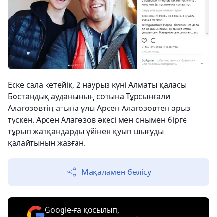
Еске сала кетейік, 2 наурыз күні Алматы қаласы
Бостандық ауданының сотына Тұрсынғали
Алагөзовтің атына ұлы Арсен Алагөзовтен арыз
түскен. Арсен Алагөзов әкесі мен онымен бірге
тұрып жатқандарды үйінен қуып шығуды
қалайтынын жазған.
Мақаламен бөлісу
Google-ға қосылып,