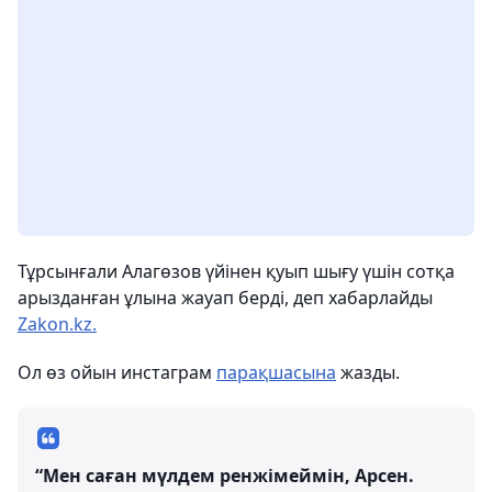
Тұрсынғали Алагөзов үйінен қуып шығу үшін сотқа
арызданған ұлына жауап берді, деп хабарлайды
Zakon.kz.
Ол өз ойын инстаграм
парақшасына
жазды.
“Мен саған мүлдем ренжімеймін, Арсен.