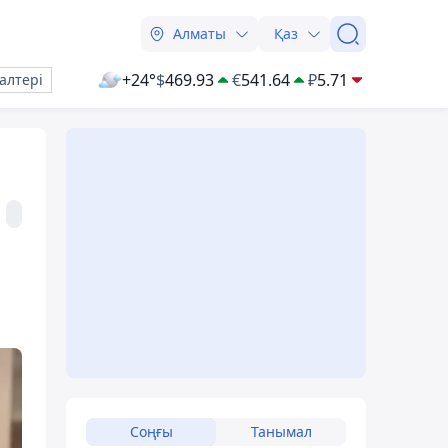
Алматы
Қаз
+24°
$
469.93
€
541.64
₽
5.71
алтері
Соңғы
Танымал