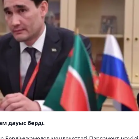
ам дауыс берді.
ар Бердімұхамедов мемлекеттегі Парламент мәжілі