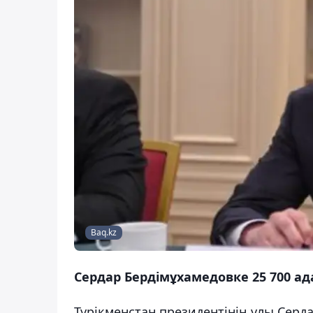
Baq.kz
Сердар Бердімұхамедовке 25 700 ад
Түрікменстан президентінің ұлы Серд