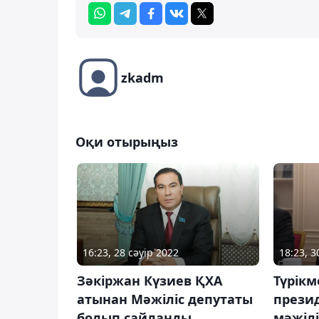
zkadm
Оқи отырыңыз
16:23, 28 сәуір 2022
18:23, 
Зәкіржан Күзиев ҚХА
Түрікм
атынан Мәжіліс депутаты
презид
болып сайланды
мәжіл