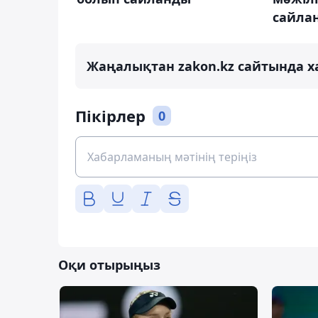
сайла
Жаңалықтан zakon.kz сайтында х
Пікірлер
0
Оқи отырыңыз