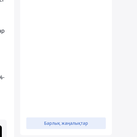
ар
%-
Барлық жаңалықтар