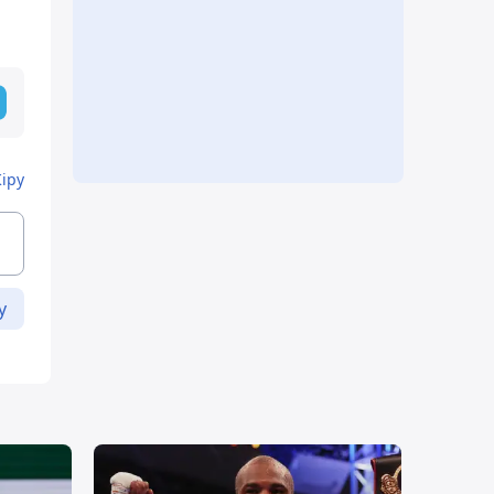
Кіру
у