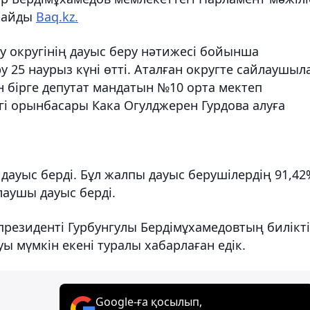
рлайды
Baq.kz.
ау округінің дауыс беру нәтижесі бойынша
 25 наурыз күні өтті. Аталған округте сайлаушыл
н бірге депутат мандатын №10 орта мектеп
гі орынбасары Кака Огулджерен Гурдова алуға
дауыс берді. Бұл жалпы дауыс берушілердің 91,42
лаушы дауыс берді.
н президенті Гурбунгулы Бердімұхамедовтың билікті
ы мүмкін екені туралы хабарлаған едік.
Google-ға қосылып,