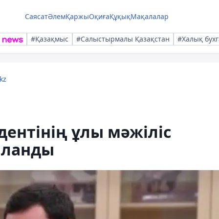
Саясат
Әлем
Қаржы
Оқиға
Құқық
Мақалалар
#Қазақмыс
#Салыстырмалы Қазақстан
#Халық бухг
kz
дентінің ұлы мәжіліс
йланды