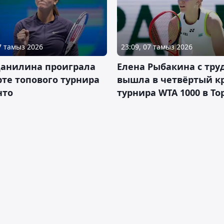
07 тамыз 2026
23:09, 07 тамыз 2026
Данилина проиграла
Елена Рыбакина с тру
рте топового турнира
вышла в четвёртый к
нто
турнира WTA 1000 в То