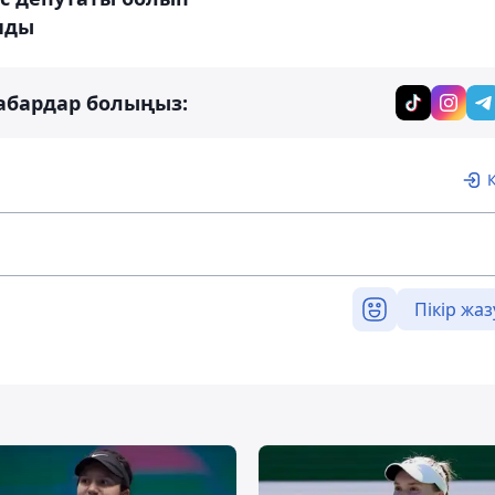
нды
абардар болыңыз:
Пікір жаз