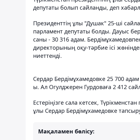
депутаты болып сайланды, деп хаба
Президенттің ұлы "Душак" 25-ші сайл
парламент депутаты болды. Дауыс беру
саны - 30 316 адам. Бердімұхамедовпе
директорының оқу-тәрбие ісі жөнінде
ниеттенді.
Сердар Бердімұхамедовке 25 700 адам 
ы. Ал Огулджерен Гурдоваға 2 412 сай
Естеріңізге сала кетсек, Түрікменста
ұлы Сердар Бердімұхамедовке тапсыру
Мақаламен бөлісу: