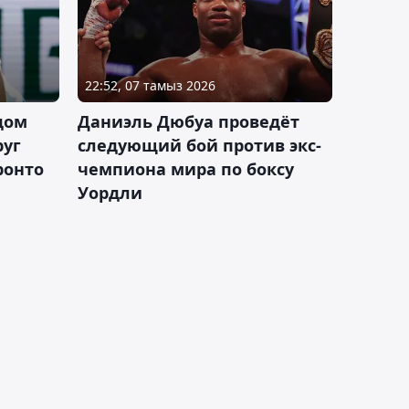
22:52, 07 тамыз 2026
дом
Даниэль Дюбуа проведёт
руг
следующий бой против экс-
ронто
чемпиона мира по боксу
Уордли