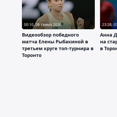
00:10, 08 тамыз 2026
23:28, 
Видеообзор победного
Анна 
матча Елены Рыбакиной в
на ста
третьем круге топ-турнира в
в Торо
Торонто