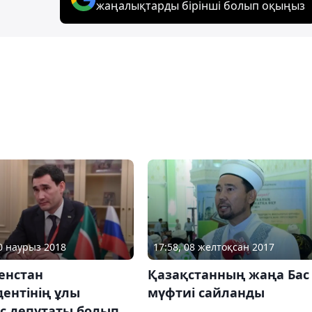
жаңалықтарды бірінші болып оқыңыз
30 наурыз 2018
17:58, 08 желтоқсан 2017
енстан
Қазақстанның жаңа Бас
ентінің ұлы
мүфтиі сайланды
іс депутаты болып