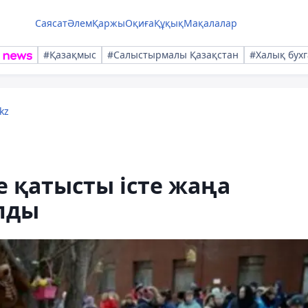
Саясат
Әлем
Қаржы
Оқиға
Құқық
Мақалалар
#Қазақмыс
#Салыстырмалы Қазақстан
#Халық бухг
kz
 қатысты істе жаңа
лды