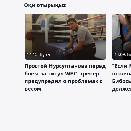
Оқи отырыңыз
14:15, Бүгін
14:09, Б
Простой Нурсултанова перед
"Если 
боем за титул WBC: тренер
пожел
предупредил о проблемах с
Бибосы
весом
должен