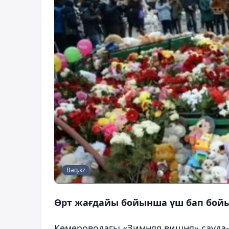
Baq.kz
Өрт жағдайы бойынша үш бап бойы
Кемероводағы «Зимняя вишня» сауда-