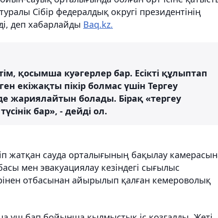
туралы Сібір федералдық округі президентінің
еді, деп хабарлайды
Baq.kz.
тім, қосымша куәгерлер бар. Есікті құлыптап
ген екіжақты пікір болмас үшін Тергеу
рде жариялайтын болады. Бірақ «тергеу
інік бар», - дейді ол.
теніп жатқан сауда орталығының бақылау камерасы
басы мен эвакуациялау кезіндегі сығылыс
сірінен отбасынан айырылып қалған кемероволық
ша үш бап бойынша қылмыстық іс қозғалды. Жеті