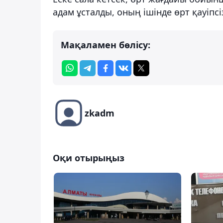
адам ұсталды, оның ішінде өрт қауіпсі
Мақаламен бөлісу:
zkadm
Оқи отырыңыз