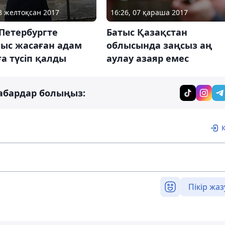
28 желтоқсан 2017
16:26, 07 қараша 2017
Петербургте
Батыс Қазақстан
ыс жасаған адам
облысында заңсыз аң
а түсіп қалды
аулау азаяр емес
абардар болыңыз:
Пікір жаз