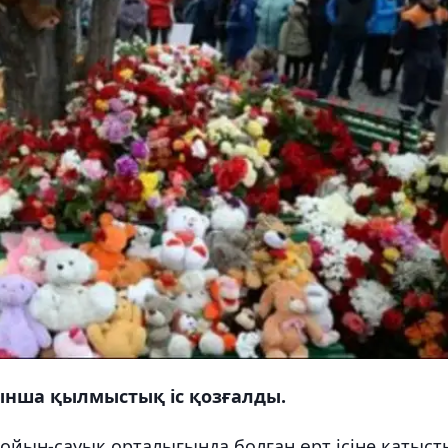
нша қылмыстық іс қозғалды.
ойын-сауық орталығында болған өрт ісіне қатыст