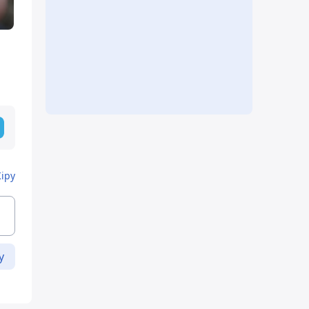
Кіру
у