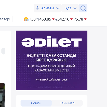
Алматы
Қаз
+30°
$
469.85
€
542.16
₽
5.78
алтері
Соңғы
Танымал