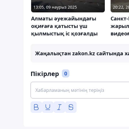
13:05, 09 наурыз 2025
20:22, 
Алматы әуежайындағы
Санкт-
оқиғаға қатысты үш
жарыл
қылмыстық іс қозғалды
видеоғ
Жаңалықтан zakon.kz сайтында х
Пікірлер
0