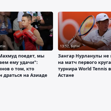
үгін
13:52, Бүгін
Махмуд поедет, мы
Зангар Нурланулы не
аем ему удачи":
на матч первого круга
нов о том, кто
турнира World Tennis в
 драться на Азиаде
Астане