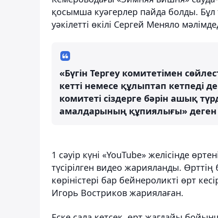
қосымша куәгерлер пайда болды. Бұл 
уәкілетті өкілі Сергей Меняло мәлімд
«Бүгін Тергеу комитетімен сөйлес
кетті немесе құлыптап кетпеді де
комитеті сіздерге бәрін ашық тү
амалдарының құпиялығы» деген түс
1 сәуір күні «YouTube» желісінде өр
түсірілген видео жарияланды. Өрттің 
көріністері бар бейнероликті өрт ке
Игорь Востриков жариялаған.
Еске сала кетсек, өрт жағдайы бойын