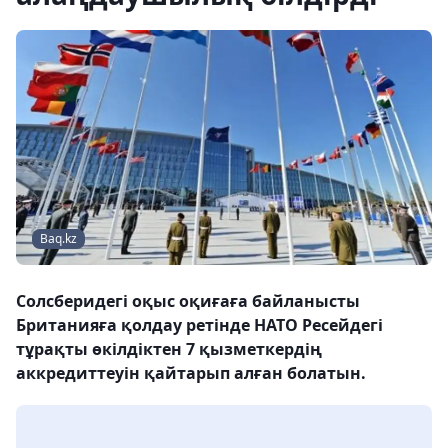
Baq.kz
Солсберидегі оқыс оқиғаға байланысты
Британияға қолдау ретінде НАТО Ресейдегі
тұрақты өкілдіктен 7 қызметкердің
аккредиттеуін қайтарып алған болатын.