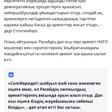
көрсететін әлдеқайда адуынды Ресей ішкі
демократиялық процестерге араласып,
кибершабуылдар ұйымдастырып отыр, сондай-ақ,
ережелерге негізделген халықаралық тәртіпке
қарама-қайшы басқа да әрекеттер жасап отыр», -
деді Столтенберг.
Оның айтуынша, Ресейдің дәл осы кері әрекеті НАТО
мүшелері мен серіктестерінің Ұлыбританиядағы
жағдайға қатысты нәтижелі әрекет жасауына ықпал
етті.
«Солсберидегі шабуыл жай ғана жекелеген
оқиға емес, ол Ресейдің көпжылдық
әрекеттерінің аясында орын алып отыр. Дәл
осы оқиға біздің жауабымызға себепші
болды», - деп атап өтті бас хатшы.