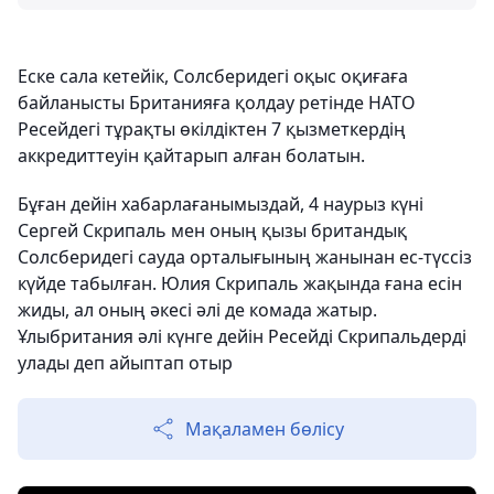
Еске сала кетейік, Солсберидегі оқыс оқиғаға
байланысты Британияға қолдау ретінде НАТО
Ресейдегі тұрақты өкілдіктен 7 қызметкердің
аккредиттеуін қайтарып алған болатын.
Бұған дейін хабарлағанымыздай, 4 наурыз күні
Сергей Скрипаль мен оның қызы британдық
Солсберидегі сауда орталығының жанынан ес-түссіз
күйде табылған. Юлия Скрипаль жақында ғана есін
жиды, ал оның әкесі әлі де комада жатыр.
Ұлыбритания әлі күнге дейін Ресейді Скрипальдерді
улады деп айыптап отыр
Мақаламен бөлісу