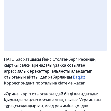
НАТО Бас хатшысы Йенс Столтенберг Ресейдің
сыртқы саяси аренадағы ұзаққа созылған
агрессиялық әрекеттері альянсты алаңдатып
отырғанын айтты, деп хабарлайды
Baq.kz
Корреспондент порталына сілтеме жасап.
«Әрине, көріп отырған жағдай бізді алаңдатады:
Қырымды заңсыз қосып алған, шығыс Украинаны
тұрақсыздандырған, Асад режиміне қолдау