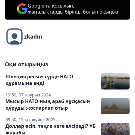
Google-ға қосылып,
жаңалықтарды бірінші болып оқыңыз
zkadm
Оқи отырыңыз
Швеция ресми түрде НАТО
құрамына енді
19:50, 07 наурыз 2024
Мысыр НАТО-ның араб нұсқасын
құруды жоспарлап отыр
09:50, 15 қыркүйек 2025
Доллар өсіп, теңге неге әлсіреді? ҰБ
жауабы