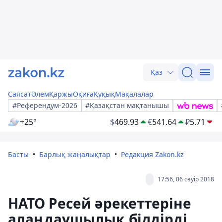
Қаз
Саясат
Әлем
Қаржы
Оқиға
Құқық
Мақалалар
#Референдум-2026
#Қазақстан мақтанышы
+25°
$
469.93
€
541.64
₽
5.71
Басты
Барлық жаңалықтар
Редакция Zakon.kz
17:56, 06 сәуір 2018
НАТО Ресей әрекеттеріне
алаңдаушылық білдірді