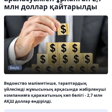
млн доллар қайтарылды
Baq.kz
Ведомство мәліметінше, тараптардың
үйлесімді жұмысының арқасында жәбірленуші
компанияға қаражатының көп бөлігі - 2,7 млн
АҚШ доллар өндірілді.