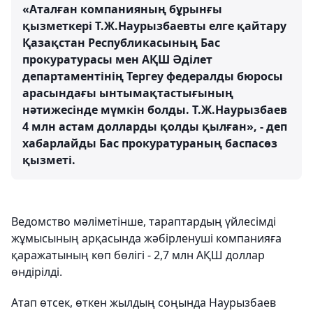
«Аталған компанияның бұрынғы
қызметкері Т.Ж.Наурызбаевты елге қайтару
Қазақстан Республикасының Бас
прокуратурасы мен АҚШ Әділет
департаментінің Тергеу федералды бюросы
арасындағы ынтымақтастығының
нәтижесінде мүмкін болды. Т.Ж.Наурызбаев
4 млн астам долларды қолды қылған», - деп
хабарлайды Бас прокуратураның баспасөз
қызметі.
Ведомство мәліметінше, тараптардың үйлесімді
жұмысының арқасында жәбірленуші компанияға
қаражатының көп бөлігі - 2,7 млн АҚШ доллар
өндірілді.
Атап өтсек, өткен жылдың соңында Наурызбаев