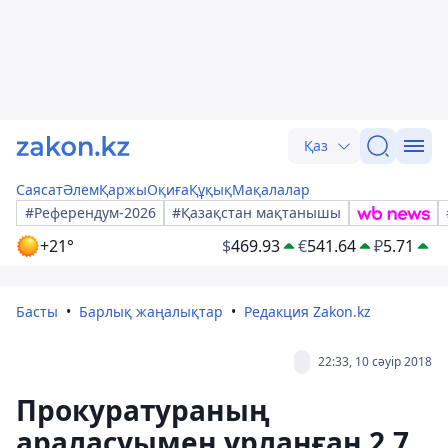
Қаз
Саясат
Әлем
Қаржы
Оқиға
Құқық
Мақалалар
#Референдум-2026
#Қазақстан мақтанышы
+21°
$
469.93
€
541.64
₽
5.71
Басты
Барлық жаңалықтар
Редакция Zakon.kz
22:33, 10 сәуір 2018
Прокуратураның
араласуымен ұрланған 2,7