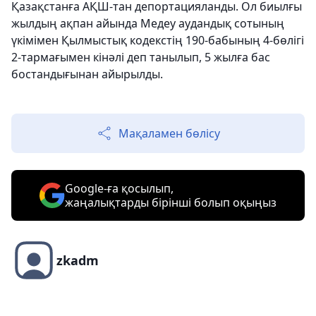
Қазақстанға АҚШ-тан депортацияланды. Ол биылғы
жылдың ақпан айында Медеу аудандық сотының
үкімімен Қылмыстық кодекстің 190-бабының 4-бөлігі
2-тармағымен кінәлі деп танылып, 5 жылға бас
бостандығынан айырылды.
Мақаламен бөлісу
Google-ға қосылып,
жаңалықтарды бірінші болып оқыңыз
zkadm