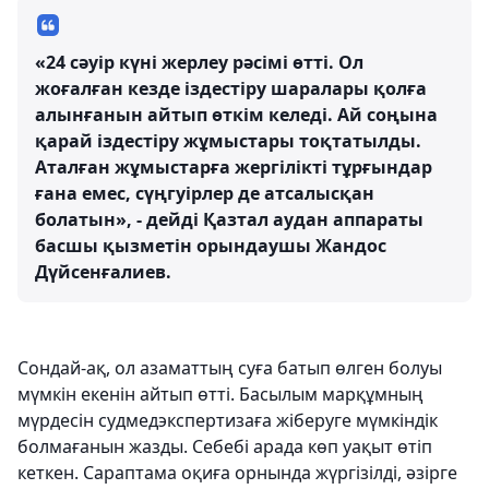
«24 сәуір күні жерлеу рәсімі өтті. Ол
жоғалған кезде іздестіру шаралары қолға
алынғанын айтып өткім келеді. Ай соңына
қарай іздестіру жұмыстары тоқтатылды.
Аталған жұмыстарға жергілікті тұрғындар
ғана емес, сүңгуірлер де атсалысқан
болатын», - дейді Қазтал аудан аппараты
басшы қызметін орындаушы Жандос
Дүйсенғалиев.
Сондай-ақ, ол азаматтың суға батып өлген болуы
мүмкін екенін айтып өтті. Басылым марқұмның
мүрдесін судмедэкспертизаға жіберуге мүмкіндік
болмағанын жазды. Себебі арада көп уақыт өтіп
кеткен. Сараптама оқиға орнында жүргізілді, әзірге