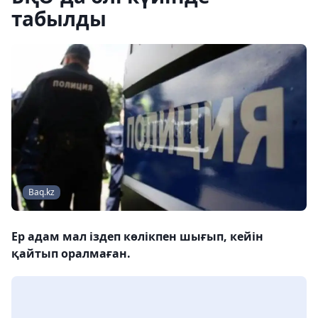
табылды
Baq.kz
Ер адам мал іздеп көлікпен шығып, кейін
қайтып оралмаған.