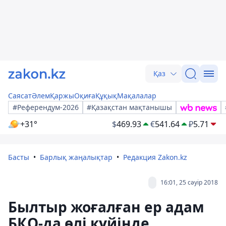
Қаз
Саясат
Әлем
Қаржы
Оқиға
Құқық
Мақалалар
#Референдум-2026
#Қазақстан мақтанышы
+31°
$
469.93
€
541.64
₽
5.71
Басты
Барлық жаңалықтар
Редакция Zakon.kz
16:01, 25 сәуір 2018
Былтыр жоғалған ер адам
БҚО-да өлі күйінде