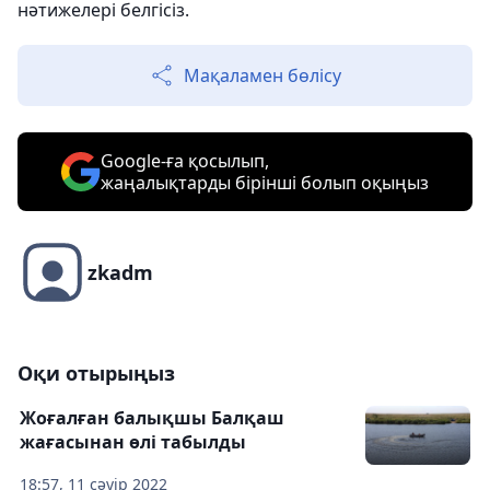
нәтижелері белгісіз.
Мақаламен бөлісу
Google-ға қосылып,
жаңалықтарды бірінші болып оқыңыз
zkadm
Оқи отырыңыз
Жоғалған балықшы Балқаш
жағасынан өлі табылды
18:57, 11 сәуір 2022