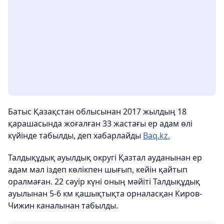
Батыс Қазақстан облысынан 2017 жылдың 18
қарашасында жоғалған 33 жастағы ер адам өлі
күйінде табылды, деп хабарлайды
Baq.kz.
Талдықұдық ауылдық округі Қазтал ауданынан ер
адам мал іздеп көлікпен шығып, кейін қайтып
оралмаған. 22 сәуір күні оның мәйіті Талдықұдық
ауылынан 5-6 км қашықтықта орналасқан Киров-
Чижин каналынан табылды.