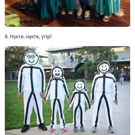
8. Нүкте, нүкте, үтір!