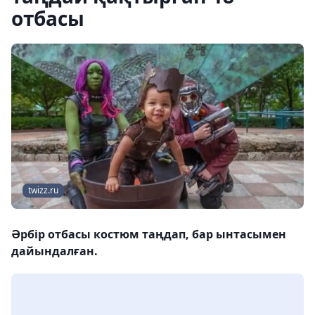
отбасы
twizz.ru
Әрбір отбасы костюм таңдап, бар ынтасымен
дайындалған.