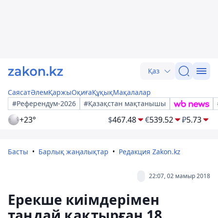
Қаз
Саясат
Әлем
Қаржы
Оқиға
Құқық
Мақалалар
#Референдум-2026
#Қазақстан мақтанышы
+23°
$
467.48
€
539.52
₽
5.73
Басты
Барлық жаңалықтар
Редакция Zakon.kz
22:07, 02 мамыр 2018
Ерекше киімдерімен
таңдай қақтырған 18