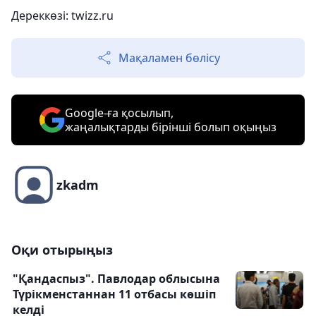
Дереккөзі: twizz.ru
Мақаламен бөлісу
Google-ға қосылып,
жаңалықтарды бірінші болып оқыңыз
zkadm
Оқи отырыңыз
"Қандаспыз". Павлодар облысына
Түрікменстаннан 11 отбасы көшіп
келді