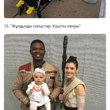
15. "Жұлдызды соғыстар: Күштің оянуы"