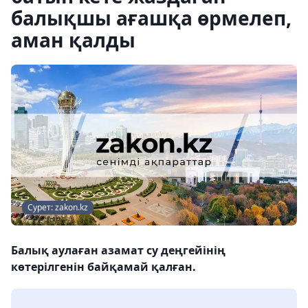
балықшы ағашқа өрмелеп,
аман қалды
Сурет: zakon.kz
Балық аулаған азамат су деңгейінің
көтерілгенін байқамай қалған.