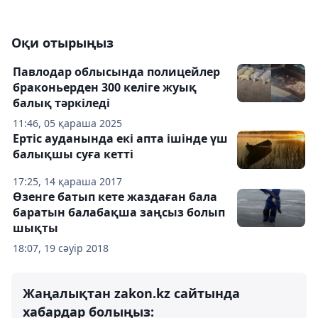
Оқи отырыңыз
Павлодар облысында полицейлер
браконьерден 300 келіге жуық
балық тәркіледі
11:46, 05 қараша 2025
Ертіс ауданында екі апта ішінде үш
балықшы суға кетті
17:25, 14 қараша 2017
Өзенге батып кете жаздаған бала
баратын балабақша заңсыз болып
шықты
18:07, 19 сәуір 2018
Жаңалықтан zakon.kz сайтында
хабардар болыңыз: