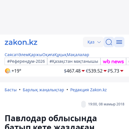
Қаз
Саясат
Әлем
Қаржы
Оқиға
Құқық
Мақалалар
#Референдум-2026
#Қазақстан мақтанышы
+19°
$
467.48
€
539.52
₽
5.73
Басты
Барлық жаңалықтар
Редакция Zakon.kz
19:00, 08 мамыр 2018
Павлодар облысында
батып кете жаздаған