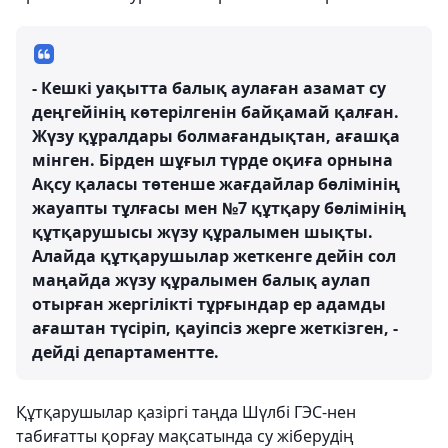
- Кешкі уақытта балық аулаған азамат су
деңгейінің көтерілгенін байқамай қалған.
Жүзу құралдары болмағандықтан, ағашқа
мінген. Бірден шұғыл түрде оқиға орнына
Ақсу қаласы төтенше жағдайлар бөлімінің
жауапты тұлғасы мен №7 құтқару бөлімінің
құтқарушысы жүзу құралымен шықты.
Алайда құтқарушылар жеткенге дейін сол
маңайда жүзу құралымен балық аулап
отырған жергілікті тұрғындар ер адамды
ағаштан түсіріп, қауіпсіз жерге жеткізген, -
дейді департаментте.
Құтқарушылар қазіргі таңда Шүлбі ГЭС-нен
табиғатты қорғау мақсатында су жіберудің