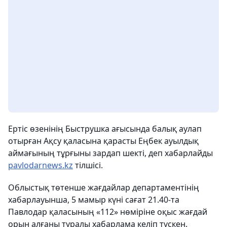
Ертіс өзенінің Быструшка ағысында балық аулап
отырған Ақсу қаласына қарасты Еңбек ауылдық
аймағының тұрғыны зардап шекті, деп хабарлайды
pavlodarnews.kz
тілшісі.
Облыстық төтенше жағдайлар департаментінің
хабарлауынша, 5 мамыр күні сағат 21.40-та
Павлодар қаласының «112» нөміріне оқыс жағдай
орын алғаны туралы хабарлама келіп түскен.