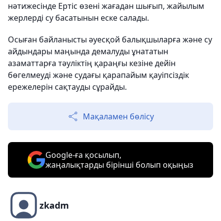
нәтижесінде Ертіс өзені жағадан шығып, жайылым
жерлерді су басатынын еске салады.
Осыған байланысты әуесқой балықшыларға және су
айдындары маңында демалуды ұнататын
азаматтарға тәуліктің қараңғы кезіне дейін
бөгелмеуді және судағы қарапайым қауіпсіздік
ережелерін сақтауды сұрайды.
Мақаламен бөлісу
Google-ға қосылып,
жаңалықтарды бірінші болып оқыңыз
zkadm