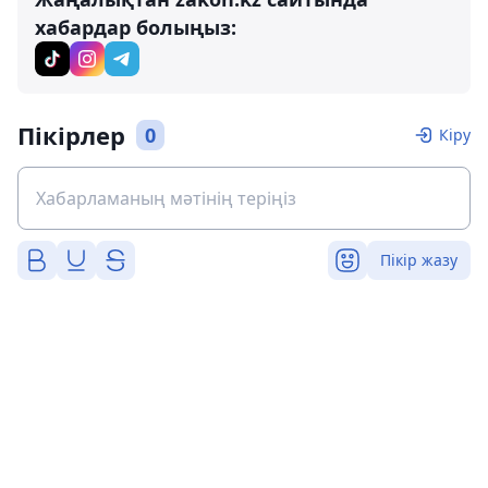
хабардар болыңыз:
Пікірлер
0
Кіру
Пікір жазу