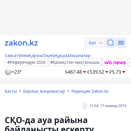
Қаз
Саясат
Әлем
Қаржы
Оқиға
Құқық
Мақалалар
#Референдум-2026
#Қазақстан мақтанышы
+23°
$
467.48
€
539.52
₽
5.73
Басты
Барлық жаңалықтар
Редакция Zakon.kz
21:04, 17 мамыр 2018
СҚО-да ауа райына
байланысты ескерту