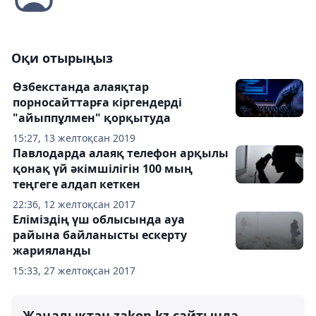
Оқи отырыңыз
Өзбекстанда алаяқтар
порносайттарға кіргендерді
"айыппұлмен" қорқытуда
15:27, 13 желтоқсан 2019
Павлодарда алаяқ телефон арқылы
қонақ үй әкімшілігін 100 мың
теңгеге алдап кеткен
22:36, 12 желтоқсан 2017
Еліміздің үш облысында ауа
райына байланысты ескерту
жарияланды
15:33, 27 желтоқсан 2017
Жаңалықтан zakon.kz сайтында