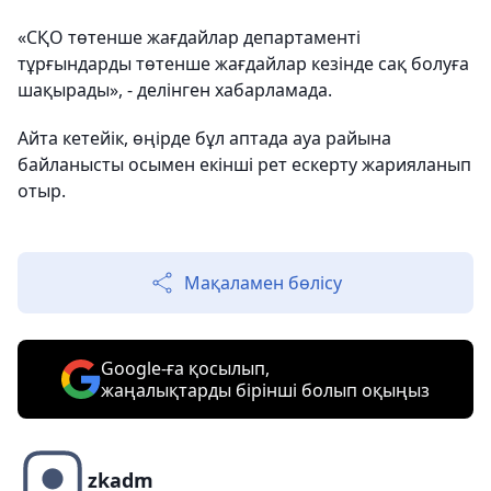
«СҚО төтенше жағдайлар департаменті
тұрғындарды төтенше жағдайлар кезінде сақ болуға
шақырады», - делінген хабарламада.
Айта кетейік, өңірде бұл аптада ауа райына
байланысты осымен екінші рет ескерту жарияланып
отыр.
Мақаламен бөлісу
Google-ға қосылып,
жаңалықтарды бірінші болып оқыңыз
zkadm