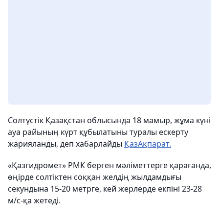
Солтүстік Қазақстан облысында 18 мамыр, жұма күні
ауа райының күрт құбылатыны туралы ескерту
жарияланды, деп хабарлайды
ҚазАқпарат.
«Қазгидромет» РМК берген мәліметтерге қарағанда,
өңірде солтіктен соққан желдің жылдамдығы
секундына 15-20 метрге, кей жерлерде екпіні 23-28
м/с-қа жетеді.