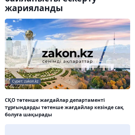
жарияланды
Сурет: zakon.kz
СҚО төтенше жағдайлар департаменті
тұрғындарды төтенше жағдайлар кезінде сақ
болуға шақырады