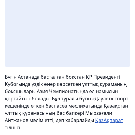
Бүгін Астанада басталған бокстан ҚР Президенті
Кубогында үздік өнер көрсеткен ұлттық құраманың
боксшылары Азия Чемпионатында ел намысын
қорғайтын болады. Бұл туралы бүгін «Дәулет» спорт
кешенінде өткен баспасөз мәслихатында Қазақстан
ұлттық құрамасының бас бапкері Мырзағали
Айтжанов мәлім етті, деп хабарлайды
ҚазАқпарат
тілшісі.