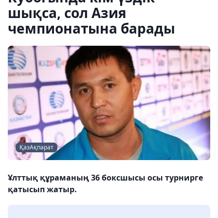
шықса, сол Азия
чемпионатына барады
ҚазАқпарат
Ұлттық құраманың 36 боксшысы осы турнирге
қатысып жатыр.