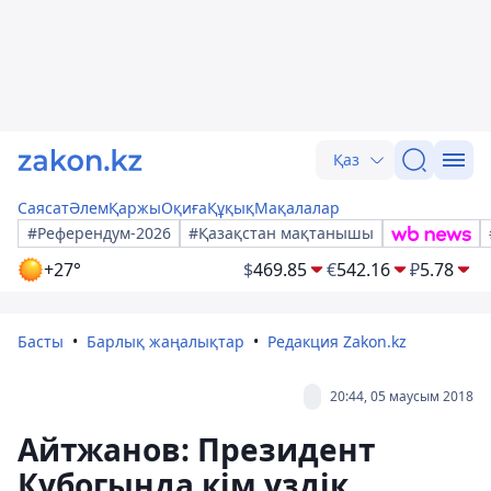
Қаз
Саясат
Әлем
Қаржы
Оқиға
Құқық
Мақалалар
#Референдум-2026
#Қазақстан мақтанышы
+27°
$
469.85
€
542.16
₽
5.78
Басты
Барлық жаңалықтар
Редакция Zakon.kz
20:44, 05 маусым 2018
Айтжанов: Президент
Кубогында кім үздік