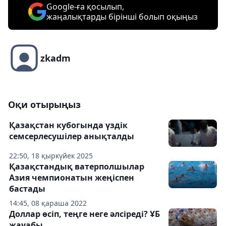
Google-ға қосылып,
жаңалықтарды бірінші болып оқыңыз
zkadm
Оқи отырыңыз
Қазақстан кубогында үздік
семсерлесушілер анықталды
22:50, 18 қыркүйек 2025
Қазақстандық ватерполшылар
Азия чемпионатын жеңіспен
бастады
14:45, 08 қараша 2022
Доллар өсіп, теңге неге әлсіреді? ҰБ
жауабы