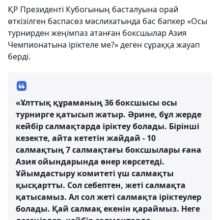
ҚР Президенті Кубогының басталуына орай
өткізілген баспасөз мәслихатында бас бапкер «Осы
турнирден жеңімпаз атанған боксшылар Азия
Чемпионатына іріктеле ме?» деген сұраққа жауап
берді.
«Ұлттық құраманың 36 боксшысы осы
турнирге қатысып жатыр. Әрине, бұл жерде
кейбір салмақтарда іріктеу болады. Бірінші
кезекте, айта кететін жайдай - 10
салмақтың 7 салмақтағы боксшылары ғана
Азия ойындарында өнер көрсетеді.
Ұйымдастыру комитеті үш салмақты
қысқартты. Сол себептен, жеті салмақта
қатысамыз. Ал сол жеті салмақта іріктеулер
болады. Қай салмақ екенін қараймыз. Неге