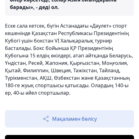
барады», - деді ол.
Еске сала кетсек, бүгін Астанадағы «Дәулет» спорт
кешенінде Қазақстан Республикасы Президентінің
Кубогі үшін бокстан VI Халықаралық турнир
басталады. Бокс бойынша ҚР Президентінің
Кубогына 15 елдің өкілдері, атап айтқанда Беларусь,
Үндістан, Ресей, Жапония, Қырғызстан, Моңғолия,
Қытай, Филиппин, Швеция, Тәжікстан, Тайланд,
Түрікменстан, АҚШ, Өзбекстан және Қазақстанның
180-ге жуық спортшысы қатысады. Олардың 140-ы
ер, 40-ы әйел спортшылар.
Мақаламен бөлісу