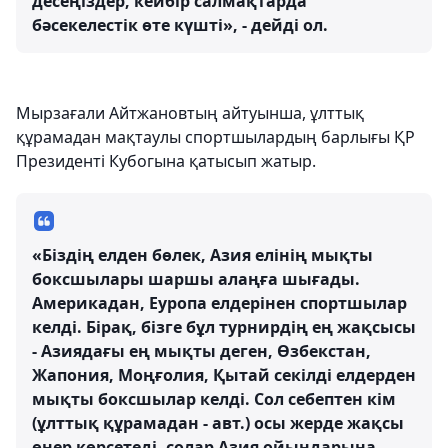
десеңіздер, кейбір салмақтарда
бәсекелестік өте күшті», - дейді ол.
Мырзағали Айтжановтың айтуынша, ұлттық
құрамадан мақтаулы спортшылардың барлығы ҚР
Президенті Кубогына қатысып жатыр.
«Біздің елден бөлек, Азия елінің мықты
боксшылары шаршы алаңға шығады.
Америкадан, Еуропа елдерінен спортшылар
келді. Бірақ, бізге бұл турнирдің ең жақсысы
- Азиядағы ең мықты деген, Өзбекстан,
Жапония, Моңғолия, Қытай секілді елдерден
мықты боксшылар келді. Сол себептен кім
(ұлттық құрамадан - авт.) осы жерде жақсы
өнер көрсетеді, солар Азия ойындарына