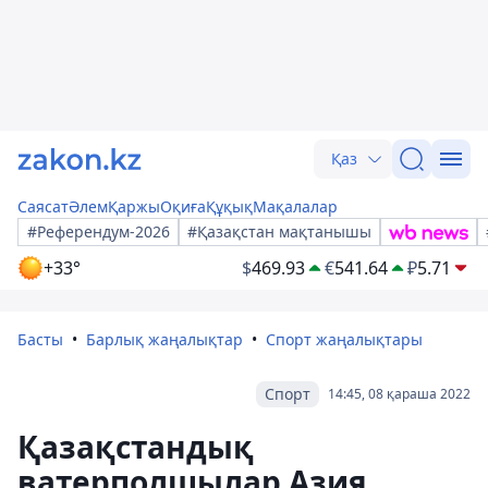
Қаз
Саясат
Әлем
Қаржы
Оқиға
Құқық
Мақалалар
#Референдум-2026
#Қазақстан мақтанышы
+33°
$
469.93
€
541.64
₽
5.71
Басты
Барлық жаңалықтар
Спорт жаңалықтары
Спорт
14:45, 08 қараша 2022
Қазақстандық
ватерполшылар Азия