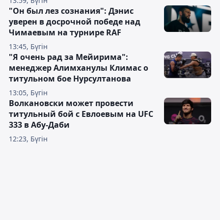
13:59, Бүгін
"Он был лез сознания": Дэнис
уверен в досрочной победе над
Чимаевым на турнире RAF
13:45, Бүгін
"Я очень рад за Мейирима":
менеджер Алимханулы Климас о
титульном бое Нурсултанова
13:05, Бүгін
Волкановски может провести
титульный бой с Евлоевым на UFC
333 в Абу-Даби
12:23, Бүгін