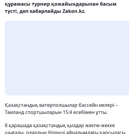
құрамасы турнир қожайындарынан басым
түсті, деп хабарлайды Zakon.kz.
Қазақстандық ватерполшылар бассейн иелері –
Таиланд спортшыларын 15:4 есебімен ұтты.
8 қарашада қазақстандық қыздар жекпе-жекке
шығады, олардың бірінші айналымдағы қарсыласы