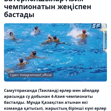
чемпионатын жеңіспен
бастады
Сурет: Instagram/aasf_official
Самутпраканда (Таиланд) ерлер мен әйелдер
арасында су добынан 4-Азия чемпионаты
басталды. Мұнда Қазақстан атынан екі
команда қатысып, жарыстың бірінші күні ерлер