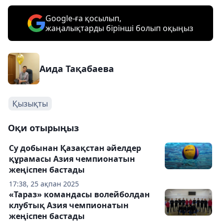
Google-ға қосылып,
жаңалықтарды бірінші болып оқыңыз
Аида Тақабаева
Қызықты
Оқи отырыңыз
Су добынан Қазақстан әйелдер
құрамасы Азия чемпионатын
жеңіспен бастады
17:38, 25 ақпан 2025
«Тараз» командасы волейболдан
клубтық Азия чемпионатын
жеңіспен бастады