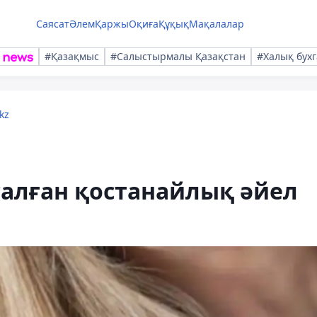
Саясат
Әлем
Қаржы
Оқиға
Құқық
Мақалалар
#Қазақмыс
#Салыстырмалы Қазақстан
#Халық бухг
kz
алған қостанайлық әйел