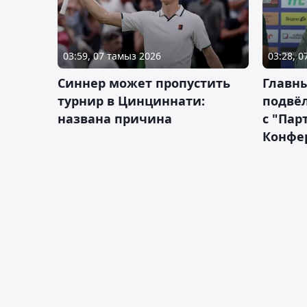
03:59, 07 тамыз 2026
03:28, 
Синнер может пропустить
Главны
турнир в Цинциннати:
подвёл
названа причина
с "Пар
Конфе