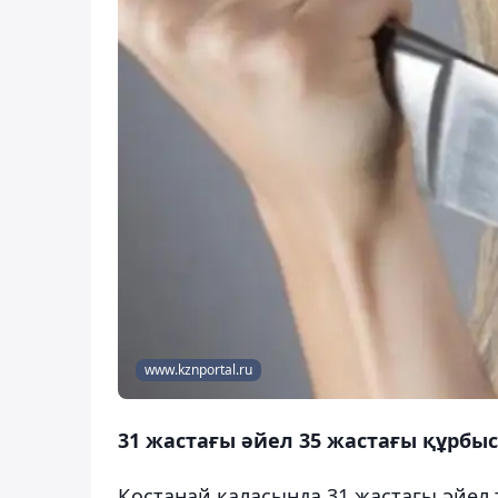
www.kznportal.ru
31 жастағы әйел 35 жастағы құрбыс
Қостанай қаласында 31 жастағы әйел