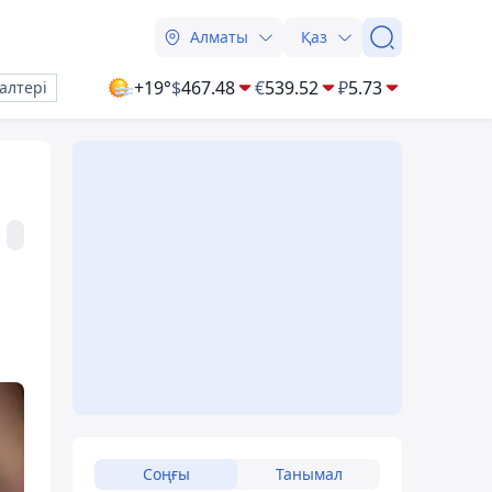
Алматы
Қаз
+19°
$
467.48
€
539.52
₽
5.73
алтері
Соңғы
Танымал