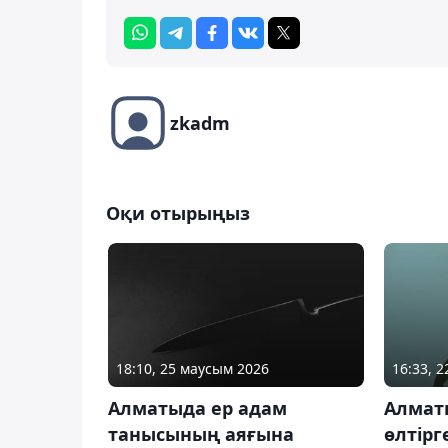
zkadm
Оқи отырыңыз
18:10, 25 маусым 2026
16:33, 
Алматыда ер адам
Алмат
танысының аяғына
өлтірг