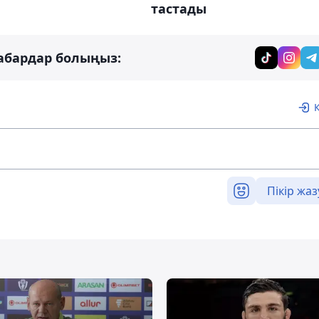
тастады
абардар болыңыз:
Пікір жаз