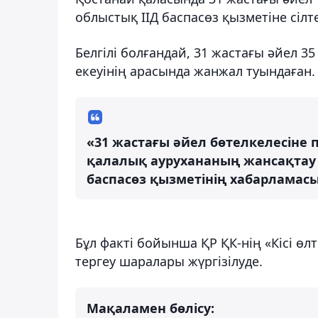
облыстық ІІД баспасөз қызметіне сілт
Белгілі болғандай, 31 жастағы әйел 3
екеуінің арасында жанжал туындаған.
«31 жастағы әйел бөтелкелесіне
қалалық аурухананың жансақтау бө
баспасөз қызметінің хабарламас
Бұл факті бойынша ҚР ҚК-нің «Кісі өл
тергеу шаралары жүргізілуде.
Мақаламен бөлісу: