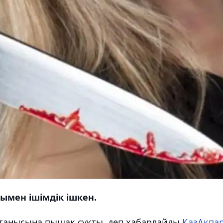
ымен ішімдік ішкен.
 танысына пышақ сұқты, деп хабарлайды
ҚазАқпа