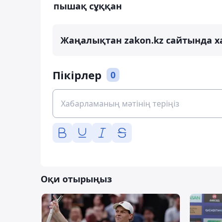
пышақ сұққан
Жаңалықтан zakon.kz сайтында х
Пікірлер
0
Оқи отырыңыз