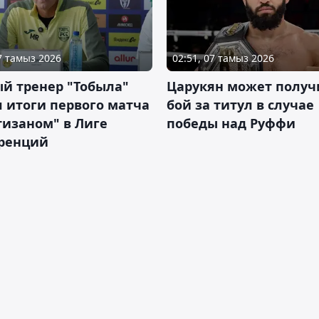
07 тамыз 2026
02:51, 07 тамыз 2026
й тренер "Тобыла"
Царукян может получ
 итоги первого матча
бой за титул в случае
тизаном" в Лиге
победы над Руффи
ренций