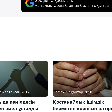
Google-ға қосылып,
жаңалықтарды бірінші болып оқыңыз
22 желтоқсан 2017
22:25, 12 қаңтар 2018
ыда көңілдесін
Қостанайлық ішімдік
ен әйел ұсталды
бермеген көршісін өлтір