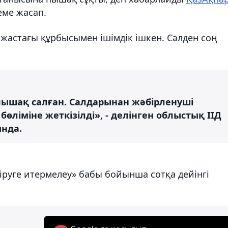
еме жасап.
5 жастағы құрбысымен ішімдік ішкен. Сәлден соң
 пышақ салған. Салдарынан жәбірленуші
ліміне жеткізілді», - делінген облыстық ІІД
ында.
тіруге итермелеу» бабы бойынша сотқа дейінгі