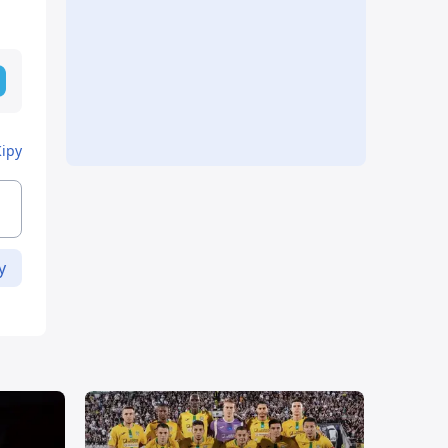
Кіру
у