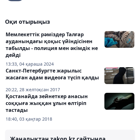
Оқи отырыңыз
Мемлекеттік рәміздер Талғар
ауданындағы қоқыс үйіндісінен
табылды - полиция мен әкімдік не
дейді
13:33, 04 қараша 2024
Санкт-Петербургте жарылыс
жасаған адам видеоға түсіп қалды
20:22, 28 желтоқсан 2017
Қостанайда зейнеткер анасын
соққыға жыққан ұлын өлтіріп
тастады
18:40, 03 қаңтар 2018
Жаңалықтан zakon.kz сайтында