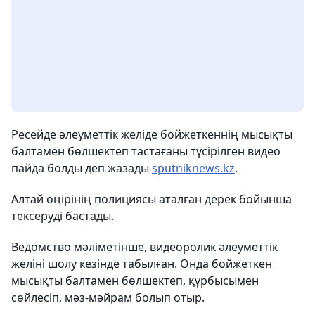
Ресейде әлеуметтік желіде бойжеткеннің мысықты
балтамен бөлшектеп тастағаны түсірілген видео
пайда болды деп жазады
sputniknews.kz
.
Алтай өңірінің полициясы аталған дерек бойынша
тексеруді бастады.
Ведомство мәліметінше, видеоролик әлеуметтік
желіні шолу кезінде табылған. Онда бойжеткен
мысықты балтамен бөлшектеп, құрбысымен
сөйлесіп, мәз-мәйрам болып отыр.