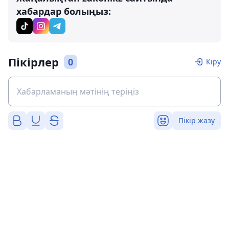
хабардар болыңыз:
Пікірлер
0
Кіру
Пікір жазу