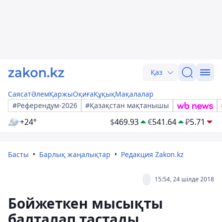
Қаз
Саясат
Әлем
Қаржы
Оқиға
Құқық
Мақалалар
#Референдум-2026
#Қазақстан мақтанышы
+24°
$
469.93
€
541.64
₽
5.71
Басты
Барлық жаңалықтар
Редакция Zakon.kz
15:54, 24 шілде 2018
Бойжеткен мысықты
балталап тастады