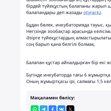
бірдей түйеқұстың балапаны жарып 
балапандары деп жазады
otyrar.kz
.
Бұдан бөлек, инкубаторияда тауыс, қ
Негізінде зообақтар арасында келісі
Әзірге түйеқұстардың алмастырылаты
соң барып қана белгілі болмақ.
Балапан құстар айналдырған бір екі ж
Бүгінде инкубаторда тағы 6 жұмыртқа 
Оның жұмыртқасы ірі, салмағы 1,5 келі
Мақаламен бөлісу: