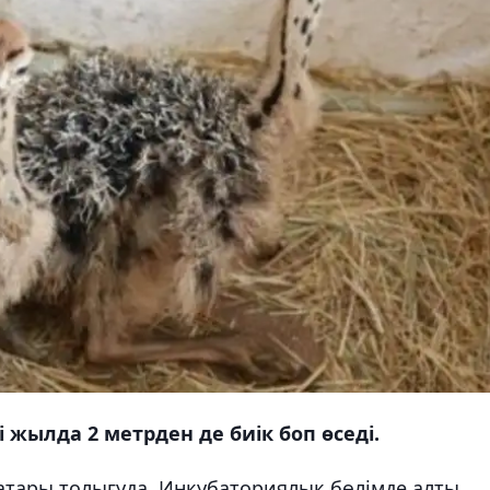
 жылда 2 метрден де биік боп өседі.
тары толығуда. Инкубаториялық бөлімде алты