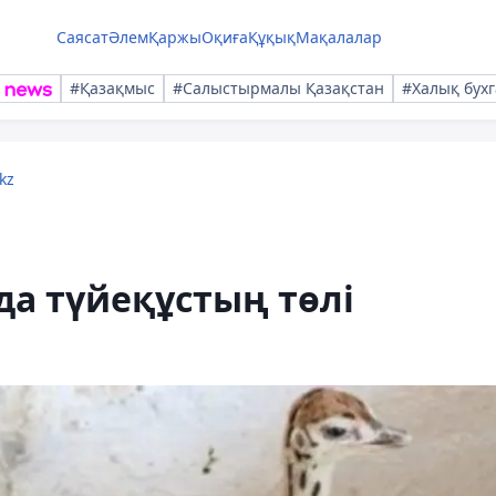
Саясат
Әлем
Қаржы
Оқиға
Құқық
Мақалалар
#Қазақмыс
#Салыстырмалы Қазақстан
#Халық бухг
kz
а түйеқұстың төлі