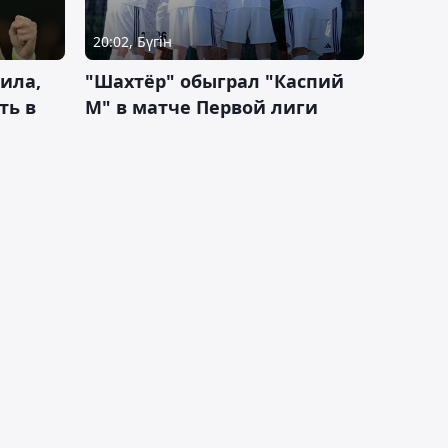
20:02, Бүгін
ила,
"Шахтёр" обыграл "Каспий
ть в
М" в матче Первой лиги