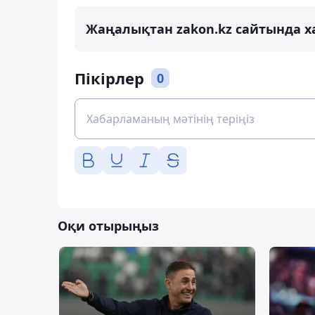
Жаңалықтан zakon.kz сайтында х
Пікірлер
0
Оқи отырыңыз