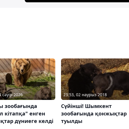
4 сәуір 2026
23:53, 02 наурыз 2018
ы зообағында
Сүйінші! Шымкент
 кітапқа" енген
зообағында қонжықтар
қтар дүниеге келді
туылды