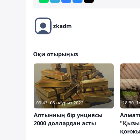
zkadm
Оқи отырыңыз
18:30, 1
09:43, 08 наурыз 2022
Алмат
Алтынның бір унциясы
"Қызыл
2000 доллардан асты
қонжы