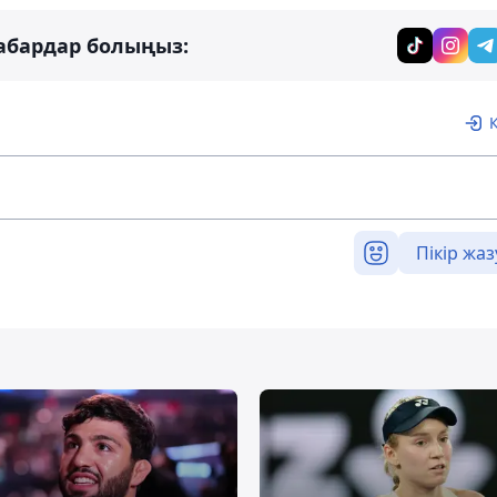
абардар болыңыз:
Пікір жаз