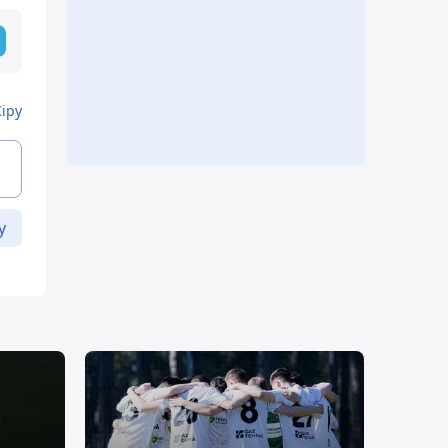
Кіру
у