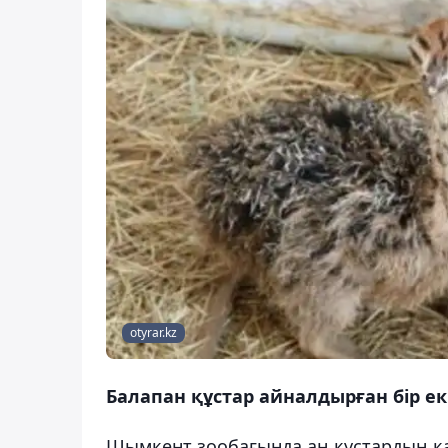
otyrar.kz
Балапан құстар айналдырған бір екі
Шымкент зообағында аң құстардың қа