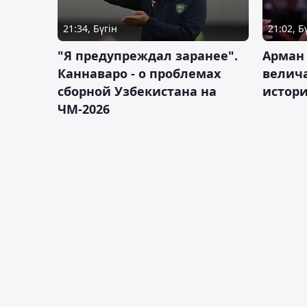
21:34, Бүгін
21:02, Б
"Я предупреждал заранее".
Арман
Каннаваро - о проблемах
велича
сборной Узбекистана на
истор
ЧМ-2026