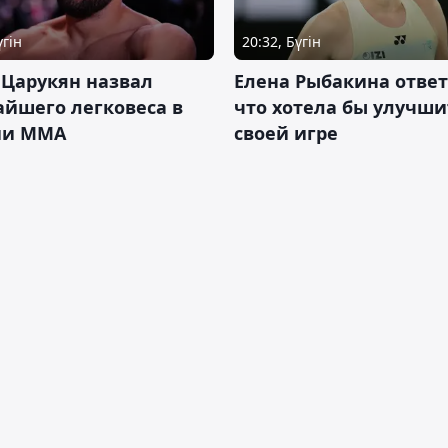
үгін
20:32, Бүгін
 Царукян назвал
Елена Рыбакина ответ
йшего легковеса в
что хотела бы улучши
ии ММА
своей игре