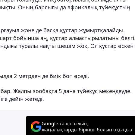
шықты. Оның барлығы да африкалық түйеқұстың
ырғауыл және де басқа құстар жұмыртқалайды.
мшарт бойынша аң, құстар алмастырылатыны белгіл
ндығы туралы нақты шешім жоқ. Ол құстар өскен
ылда 2 метрден де биік боп өседі.
бар. Жалпы зообақта 5 дана түйеқұс мекендеуде.
ге дейін жетеді.
Google-ға қосылып,
жаңалықтарды бірінші болып оқыңыз