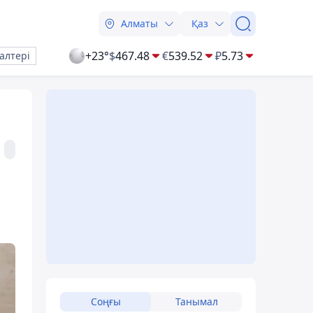
Алматы
Қаз
+23°
$
467.48
€
539.52
₽
5.73
алтері
Соңғы
Танымал