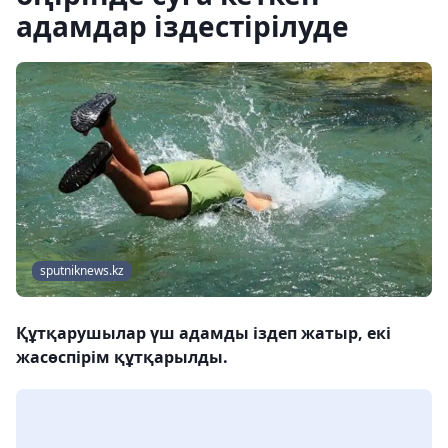
адамдар іздестірілуде
sputniknews.kz
Құтқарушылар үш адамды іздеп жатыр, екі
жасөспірім құтқарылды.