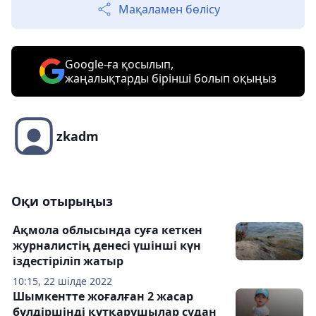
Мақаламен бөлісу
Google-ға қосылып,
жаңалықтарды бірінші болып оқыңыз
zkadm
Оқи отырыңыз
Ақмола облысында суға кеткен
журналистің денесі үшінші күн
іздестіріліп жатыр
10:15, 22 шілде 2022
Шымкентте жоғалған 2 жасар
бүлдіршінді құтқарушылар судан