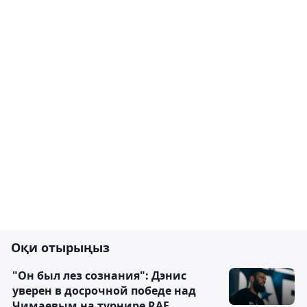
Оқи отырыңыз
"Он был лез сознания": Дэнис
уверен в досрочной победе над
Чимаевым на турнире RAF