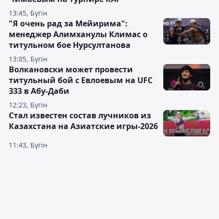
13:45, Бүгін
"Я очень рад за Мейирима":
менеджер Алимханулы Климас о
титульном бое Нурсултанова
13:05, Бүгін
Волкановски может провести
титульный бой с Евлоевым на UFC
333 в Абу-Даби
12:23, Бүгін
Стал известен состав лучников из
Казахстана на Азиатские игры-2026
11:43, Бүгін