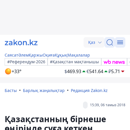
Қаз
Саясат
Әлем
Қаржы
Оқиға
Құқық
Мақалалар
#Референдум-2026
#Қазақстан мақтанышы
+33°
$
469.93
€
541.64
₽
5.71
Басты
Барлық жаңалықтар
Редакция Zakon.kz
15:39, 06 тамыз 2018
Қазақстанның бірнеше
өңірінде суға кеткен