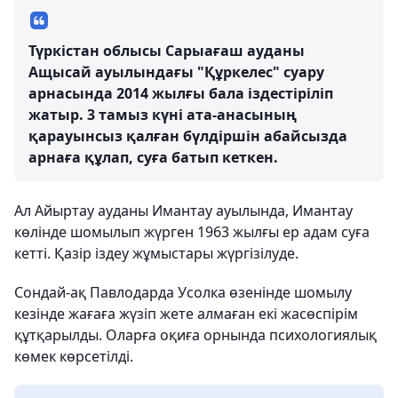
Түркістан облысы Сарыағаш ауданы
Ащысай ауылындағы "Құркелес" суару
арнасында 2014 жылғы бала іздестіріліп
жатыр. 3 тамыз күні ата-анасының
қарауынсыз қалған бүлдіршін абайсызда
арнаға құлап, суға батып кеткен.
Ал Айыртау ауданы Имантау ауылында, Имантау
көлінде шомылып жүрген 1963 жылғы ер адам суға
кетті. Қазір іздеу жұмыстары жүргізілуде.
Сондай-ақ Павлодарда Усолка өзенінде шомылу
кезінде жағаға жүзіп жете алмаған екі жасөспірім
құтқарылды. Оларға оқиға орнында психологиялық
көмек көрсетілді.