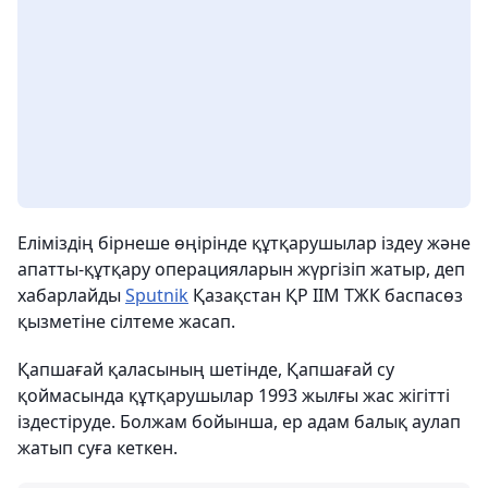
Еліміздің бірнеше өңірінде құтқарушылар іздеу және
апатты-құтқару операцияларын жүргізіп жатыр, деп
хабарлайды
Sputnik
Қазақстан ҚР ІІМ ТЖК баспасөз
қызметіне сілтеме жасап.
Қапшағай қаласының шетінде, Қапшағай су
қоймасында құтқарушылар 1993 жылғы жас жігітті
іздестіруде. Болжам бойынша, ер адам балық аулап
жатып суға кеткен.