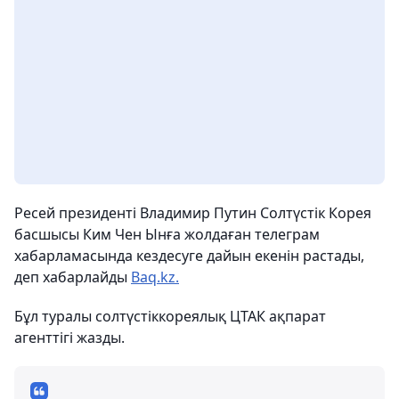
Ресей президенті Владимир Путин Солтүстік Корея
басшысы Ким Чен Ынға жолдаған телеграм
хабарламасында кездесуге дайын екенін растады,
деп хабарлайды
Вaq.kz.
Бұл туралы солтүстіккореялық ЦТАК ақпарат
агенттігі жазды.