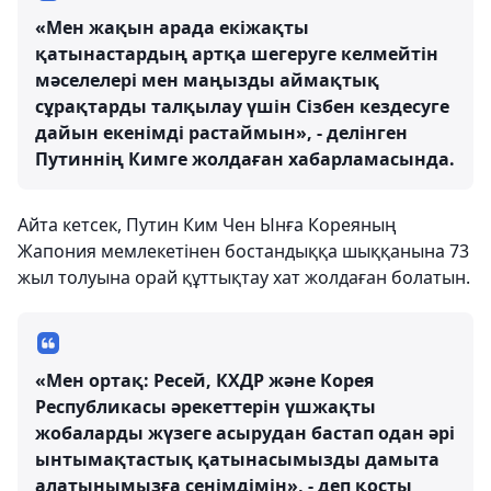
«Мен жақын арада екіжақты
қатынастардың артқа шегеруге келмейтін
мәселелері мен маңызды аймақтық
сұрақтарды талқылау үшін Сізбен кездесуге
дайын екенімді растаймын», - делінген
Путиннің Кимге жолдаған хабарламасында.
Айта кетсек, Путин Ким Чен Ынға Кореяның
Жапония мемлекетінен бостандыққа шыққанына 73
жыл толуына орай құттықтау хат жолдаған болатын.
«Мен ортақ: Ресей, КХДР және Корея
Республикасы әрекеттерін үшжақты
жобаларды жүзеге асырудан бастап одан әрі
ынтымақтастық қатынасымызды дамыта
алатынымызға сенімдімін», - деп қосты