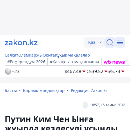
Қаз
Саясат
Әлем
Қаржы
Оқиға
Құқық
Мақалалар
#Референдум-2026
#Қазақстан мақтанышы
+23°
$
467.48
€
539.52
₽
5.73
Басты
Барлық жаңалықтар
Редакция Zakon.kz
18:57, 15 тамыз 2018
Путин Ким Чен Ынға
жуырда кездесуді ұсынды