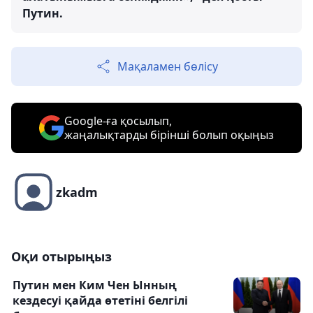
Путин.
Мақаламен бөлісу
Google-ға қосылып,
жаңалықтарды бірінші болып оқыңыз
zkadm
Оқи отырыңыз
Путин мен Ким Чен Ынның
кездесуі қайда өтетіні белгілі