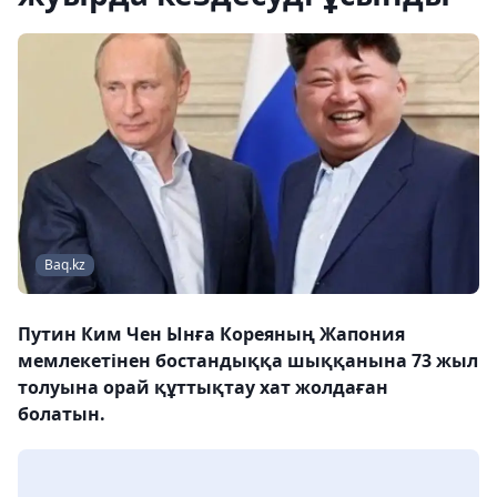
Baq.kz
Путин Ким Чен Ынға Кореяның Жапония
мемлекетінен бостандыққа шыққанына 73 жыл
толуына орай құттықтау хат жолдаған
болатын.