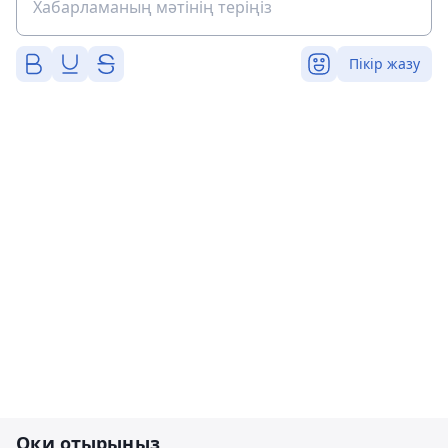
Пікір жазу
Оқи отырыңыз