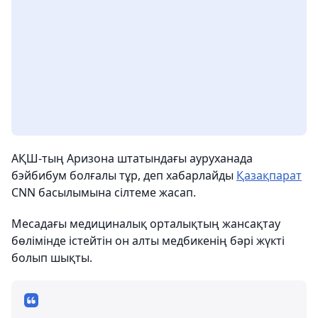
АҚШ-тың Аризона штатындағы ауруханада
бэйбибум болғалы тұр, деп хабарлайды
Қазақпарат
CNN басылымына сілтеме жасап.
Месадағы медициналық орталықтың жансақтау
бөлімінде істейтін он алты медбикенің бәрі жүкті
болып шықты.