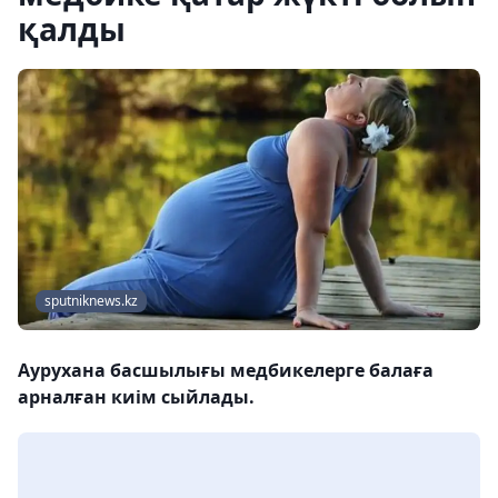
қалды
sputniknews.kz
Аурухана басшылығы медбикелерге балаға
арналған киім сыйлады.