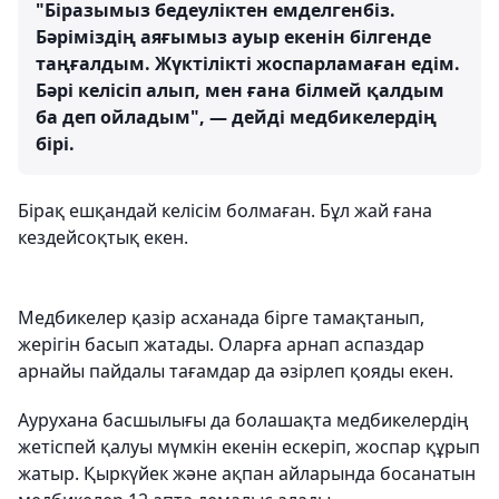
"Біразымыз бедеуліктен емделгенбіз.
Бәріміздің аяғымыз ауыр екенін білгенде
таңғалдым. Жүктілікті жоспарламаған едім.
Бәрі келісіп алып, мен ғана білмей қалдым
ба деп ойладым", — дейді медбикелердің
бірі.
Бірақ ешқандай келісім болмаған. Бұл жай ғана
кездейсоқтық екен.
Медбикелер қазір асханада бірге тамақтанып,
жерігін басып жатады. Оларға арнап аспаздар
арнайы пайдалы тағамдар да әзірлеп қояды екен.
Аурухана басшылығы да болашақта медбикелердің
жетіспей қалуы мүмкін екенін ескеріп, жоспар құрып
жатыр. Қыркүйек және ақпан айларында босанатын