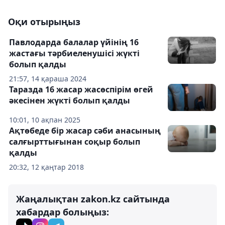
Оқи отырыңыз
Павлодарда балалар үйінің 16
жастағы тәрбиеленушісі жүкті
болып қалды
21:57, 14 қараша 2024
Таразда 16 жасар жасөспірім өгей
әкесінен жүкті болып қалды
10:01, 10 ақпан 2025
Ақтөбеде бір жасар сәби анасының
салғырттығынан соқыр болып
қалды
20:32, 12 қаңтар 2018
Жаңалықтан zakon.kz сайтында
хабардар болыңыз: