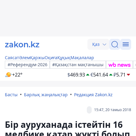
Қаз
Саясат
Әлем
Қаржы
Оқиға
Құқық
Мақалалар
#Референдум-2026
#Қазақстан мақтанышы
+22°
$
469.93
€
541.64
₽
5.71
Басты
Барлық жаңалықтар
Редакция Zakon.kz
15:47, 20 тамыз 2018
Бір ауруханада істейтін 16
медбике қатар жүкті болып