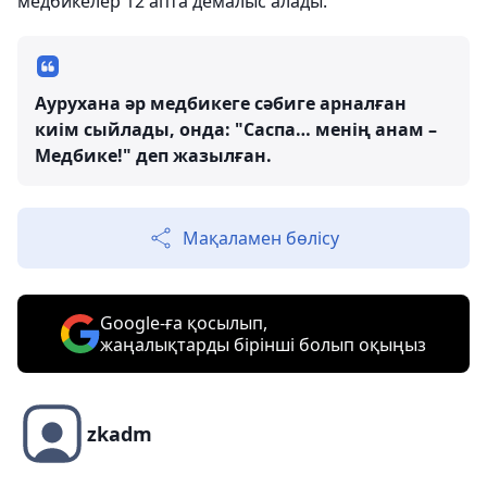
медбикелер 12 апта демалыс алады.
Аурухана әр медбикеге сәбиге арналған
киім сыйлады, онда: "Саспа… менің анам –
Медбике!" деп жазылған.
Мақаламен бөлісу
Google-ға қосылып,
жаңалықтарды бірінші болып оқыңыз
zkadm