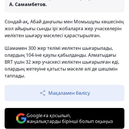
А. Самамбетов.
Сондай-ақ, Абай даңғылы мен Момышұлы көшесінің
жол айырығы сынды ірі жобаларға жер учаскелерін
иеліктен шығару мәселесі қарастырылған.
Шамамен 300 жер телімі иеліктен шығарылады,
олардың 104-іне қаулы қабылданды. Алматыдағы
BRT үшін 32 жер учаскесі иеліктен шығарылған еді,
олардың жетеуіне қатысты мәселе әлі де шешімін
таппады.
Мақаламен бөлісу
Google-ға қосылып,
жаңалықтарды бірінші болып оқыңыз