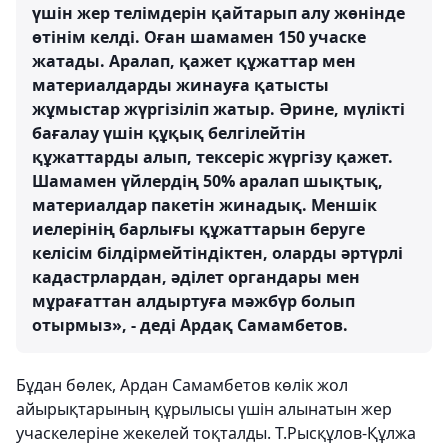
үшін жер телімдерін қайтарып алу жөнінде
өтінім келді. Оған шамамен 150 учаске
жатады. Аралап, қажет құжаттар мен
материалдарды жинауға қатысты
жұмыстар жүргізіліп жатыр. Әрине, мүлікті
бағалау үшін құқық белгілейтін
құжаттарды алып, тексеріс жүргізу қажет.
Шамамен үйлердің 50% аралап шықтық,
материалдар пакетін жинадық. Меншік
иелерінің барлығы құжаттарын беруге
келісім білдірмейтіндіктен, оларды әртүрлі
кадастрлардан, әділет органдары мен
мұрағаттан алдыртуға мәжбүр болып
отырмыз», - деді Ардақ Самамбетов.
Бұдан бөлек, Ардан Самамбетов көлік жол
айырықтарының құрылысы үшін алынатын жер
учаскелеріне жекелей тоқталды. Т.Рысқұлов-Құлжа