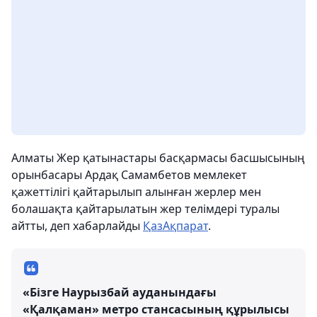
Алматы Жер қатынастары басқармасы басшысының
орынбасары Ардақ Самамбетов мемлекет
қажеттілігі қайтарылып алынған жерлер мен
болашақта қайтарылатын жер телімдері туралы
айтты, деп хабарлайды
ҚазАқпарат
.
«Бізге Наурызбай ауданындағы
«Қалқаман» метро стансасының құрылысы