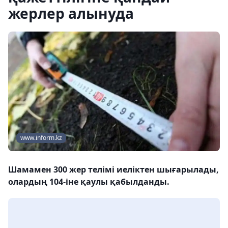
жерлер алынуда
www.inform.kz
Шамамен 300 жер телімі иеліктен шығарылады,
олардың 104-іне қаулы қабылданды.