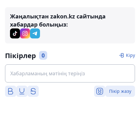
Жаңалықтан zakon.kz сайтында
хабардар болыңыз:
Пікірлер
0
Кіру
Пікір жазу