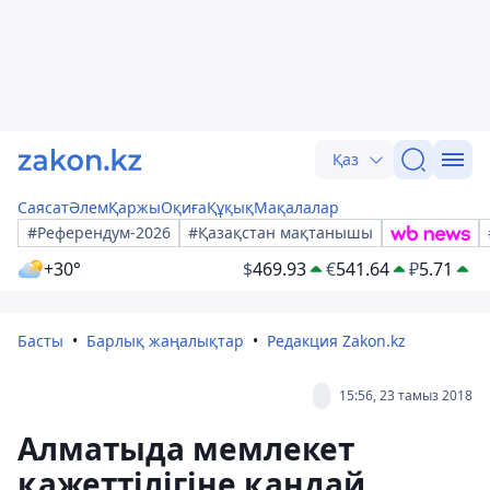
Қаз
Саясат
Әлем
Қаржы
Оқиға
Құқық
Мақалалар
#Референдум-2026
#Қазақстан мақтанышы
+30°
$
469.93
€
541.64
₽
5.71
Басты
Барлық жаңалықтар
Редакция Zakon.kz
15:56, 23 тамыз 2018
Алматыда мемлекет
қажеттілігіне қандай