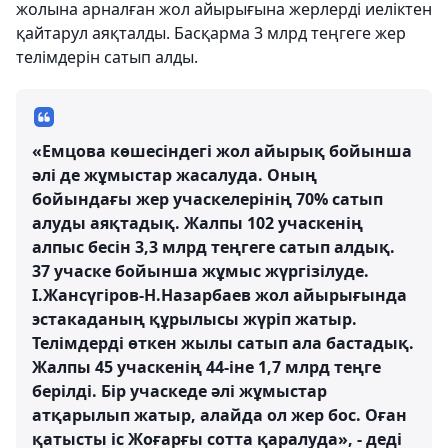
жолына арналған жол айырығына жерлерді иеліктен
қайтарул аяқталды. Басқарма 3 млрд теңгеге жер
телімдерін сатып алды.
«Емцова көшесіндегі жол айырық бойынша
әлі де жұмыстар жасалуда. Оның
бойындағы жер учаскелерінің 70% сатып
алуды аяқтадық. Жалпы 102 учаскенің
алпыс бесін 3,3 млрд теңгеге сатып алдық.
37 учаске бойынша жұмыс жүргізілуде.
І.Жансүгіров-Н.Назарбаев жол айырығында
эстакаданың құрылысы жүріп жатыр.
Телімдерді өткен жылы сатып ала бастадық.
Жалпы 45 учаскенің 44-іне 1,7 млрд теңге
берілді. Бір учаскеде әлі жұмыстар
атқарылып жатыр, алайда ол жер бос. Оған
қатысты іс Жоғарғы сотта қаралуда», - деді