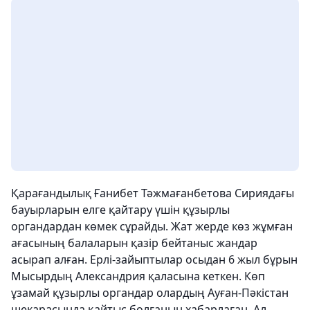
Қарағандылық Ғанибет Тәжмағанбетова Сириядағы
бауырларын елге қайтару үшін құзырлы
органдардан көмек сұрайды. Жат жерде көз жұмған
ағасының балаларын қазір бейтаныс жандар
асырап алған. Ерлі-зайыптылар осыдан 6 жыл бұрын
Мысырдың Александрия қаласына кеткен. Көп
ұзамай құзырлы органдар олардың Ауған-Пәкістан
шекарасында қайтыс болғанын хабарлаған. Ал,