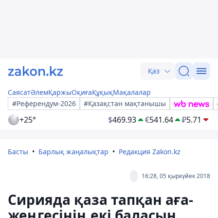
Қаз
Саясат
Әлем
Қаржы
Оқиға
Құқық
Мақалалар
#Референдум-2026
#Қазақстан мақтанышы
+25°
$
469.93
€
541.64
₽
5.71
Басты
Барлық жаңалықтар
Редакция Zakon.kz
16:28, 05 қыркүйек 2018
Сирияда қаза тапқан аға-
жеңгесінің екі баласын