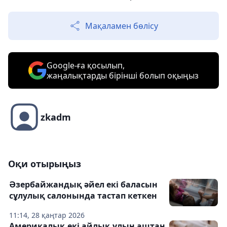
Мақаламен бөлісу
Google-ға қосылып,
жаңалықтарды бірінші болып оқыңыз
zkadm
Оқи отырыңыз
Әзербайжандық әйел екі баласын
сұлулық салонында тастап кеткен
11:14, 28 қаңтар 2026
Америкалық екі айлық ұлын аштан