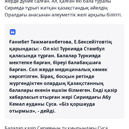
жерде дүние салған. Ал, қалған екі бала туралы
Сирияда тұрып жатқан қазақстандық әйелдің
Оралдағы анасынан әлеуметтік желі арқылы біліпті.
Ғанибет Тәжмағанбетова, Е.Бексейітовтің
қарындасы: - Ол кісі Түркияда Стамбул
қаласында тұрған. Балалар Түркияда
мектепке барған, біреуі балабақшаға
барған. Сол жерде медициналық көмек
көрсетілген. Бірақ, босқын ретінде
жүргендіктен олардың Қазақстанның
балалары екенін ешкім білмеген. Енді қазір
хабарласып отырған жері Сириядағы Абу
Кемал ауданы Суса. «Біз қоршауда
отырмыз», - дейді.
Балалар қазір Сирияның ту қиырындағы Суса