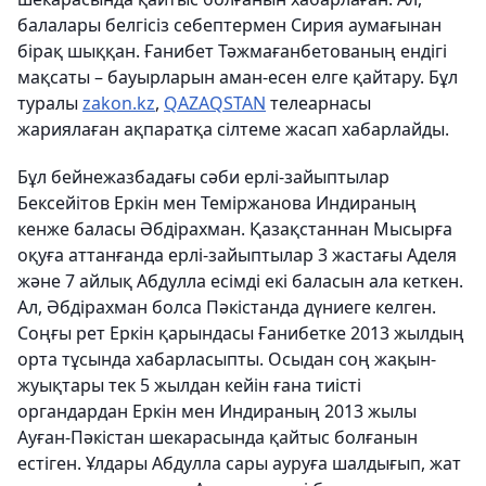
балалары белгісіз себептермен Сирия аумағынан
бірақ шыққан. Ғанибет Тәжмағанбетованың ендігі
мақсаты – бауырларын аман-есен елге қайтару. Бұл
туралы
zakon.kz
,
QAZAQSTAN
телеарнасы
жариялаған ақпаратқа сілтеме жасап хабарлайды.
Бұл бейнежазбадағы сәби ерлі-зайыптылар
Бексейітов Еркін мен Теміржанова Индираның
кенже баласы Әбдірахман. Қазақстаннан Мысырға
оқуға аттанғанда ерлі-зайыптылар 3 жастағы Аделя
және 7 айлық Абдулла есімді екі баласын ала кеткен.
Ал, Әбдірахман болса Пәкістанда дүниеге келген.
Соңғы рет Еркін қарындасы Ғанибетке 2013 жылдың
орта тұсында хабарласыпты. Осыдан соң жақын-
жуықтары тек 5 жылдан кейін ғана тиісті
органдардан Еркін мен Индираның 2013 жылы
Ауған-Пәкістан шекарасында қайтыс болғанын
естіген. Ұлдары Абдулла сары ауруға шалдығып, жат