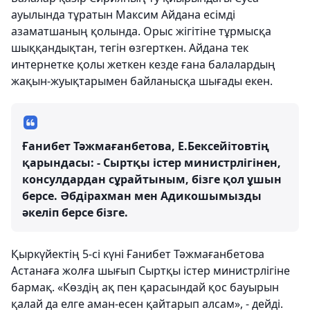
ауылында тұратын Максим Айдана есімді
азаматшаның қолында. Орыс жігітіне тұрмысқа
шыққандықтан, тегін өзгерткен. Айдана тек
интернетке қолы жеткен кезде ғана балалардың
жақын-жуықтарымен байланысқа шығады екен.
Ғанибет Тәжмағанбетова, Е.Бексейітовтің
қарындасы: - Сыртқы істер министрлігінен,
консулдардан сұрайтыным, бізге қол ұшын
берсе. Әбдірахман мен Адикошымызды
әкеліп берсе бізге.
Қыркүйектің 5-сі күні Ғанибет Тәжмағанбетова
Астанаға жолға шығып Сыртқы істер министрлігіне
бармақ. «Көздің ақ пен қарасындай қос бауырын
қалай да елге аман-есен қайтарып алсам», - дейді.