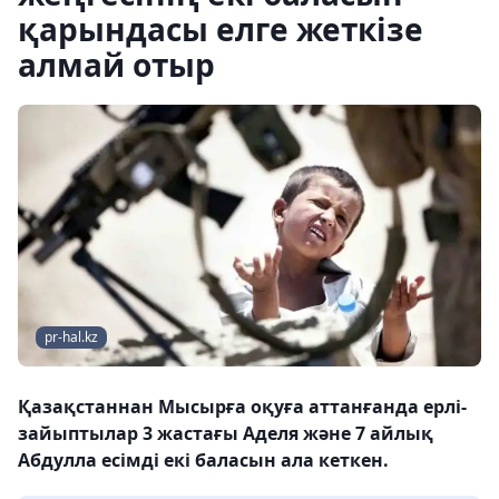
қарындасы елге жеткізе
алмай отыр
pr-hal.kz
Қазақстаннан Мысырға оқуға аттанғанда ерлі-
зайыптылар 3 жастағы Аделя және 7 айлық
Абдулла есімді екі баласын ала кеткен.