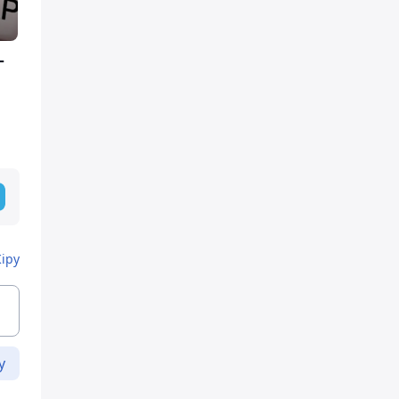
-
Кіру
у