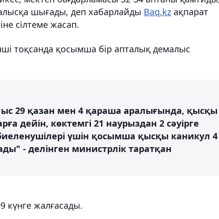
алысқа шығады, деп хабарлайды
Baq.kz
ақпарат
іне сілтеме жасап.
інші тоқсанда қосымша бір апталық демалыс
лыс 29 қазан мен 4 қараша аралығында, қысқы
ға дейін, көктемгі 21 наурыздан 2 сәуірге
биеленушілері үшін қосымша қысқы каникул 4
ады" - делінген министрлік таратқан
99 күнге жалғасады.