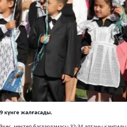
99 күнге жалғасады.
сәйкес, мектеп бағдарламасы 32-34 аптаны қамтиды