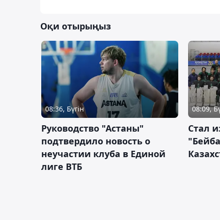
Оқи отырыңыз
08:36, Бүгін
08:09, Б
Руководство "Астаны"
Стал и
подтвердило новость о
"Бейба
неучастии клуба в Единой
Казахс
лиге ВТБ