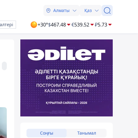
Алматы
Қаз
+30°
$
467.48
€
539.52
₽
5.73
алтері
Соңғы
Танымал