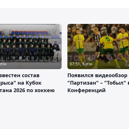
үгін
07:51, Бүгін
звестен состав
Появился видеообзор
рыса" на Кубок
"Партизан" – "Тобыл" 
тана 2026 по хоккею
Конференций