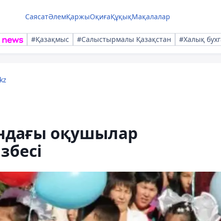
Саясат
Әлем
Қаржы
Оқиға
Құқық
Мақалалар
#Қазақмыс
#Салыстырмалы Қазақстан
#Халық бухг
kz
ындағы оқушылар
збесі