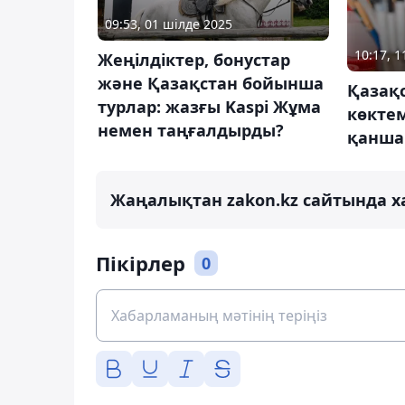
09:53, 01 шілде 2025
10:17, 
Жеңілдіктер, бонустар
және Қазақстан бойынша
Қазақ
турлар: жазғы Kaspi Жұма
көктем
немен таңғалдырды?
қанша
Жаңалықтан zakon.kz сайтында х
Пікірлер
0