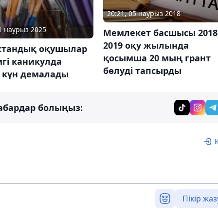
20:21, 05 наурыз 2018
11 наурыз 2025
Мемлекет басшысы 2018
2019 оқу жылында
стандық оқушылар
қосымша 20 мың грант
гі каникулда
бөлуді тапсырды
 күн демалады
абардар болыңыз:
Пікір жаз