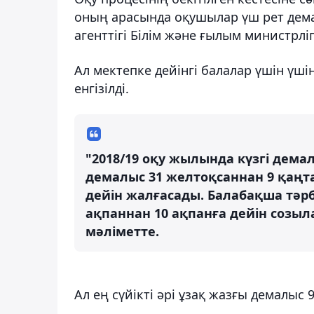
оның арасында оқушылар үш рет дем
агенттігі Білім және ғылым министрліг
Ал мектепке дейінгі балалар үшін үш
енгізілді.
"2018/19 оқу жылында күзгі дема
демалыс 31 желтоқсаннан 9 қаңтар
дейін жалғасады. Балабақша тәр
ақпаннан 10 ақпанға дейін созыл
мәліметте.
Ал ең сүйікті әрі ұзақ жазғы демалыс 