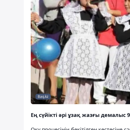
Baq.kz
Ең сүйікті әрі ұзақ жазғы демалыс 
Оқу процесінің бекітілген кестесіне 