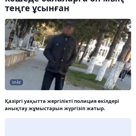
теңге ұсынған
sn.kz
Қазіргі уақытта жергілікті полиция өкілдері
анықтау жұмыстарын жүргізіп жатыр.