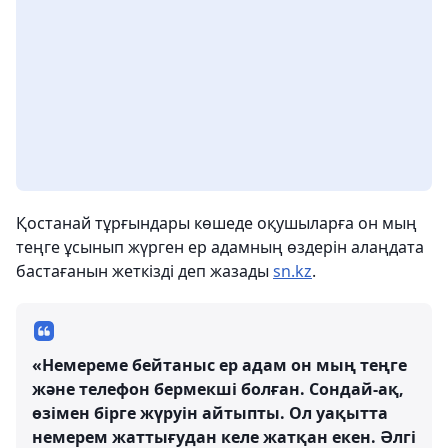
Қостанай тұрғындары көшеде оқушыларға он мың
теңге ұсынып жүрген ер адамның өздерін алаңдата
бастағанын жеткізді деп жазады
sn.kz
.
«Немереме бейтаныс ер адам он мың теңге
және телефон бермекші болған. Сондай-ақ,
өзімен бірге жүруін айтыпты. Ол уақытта
немерем жаттығудан келе жатқан екен. Әлгі