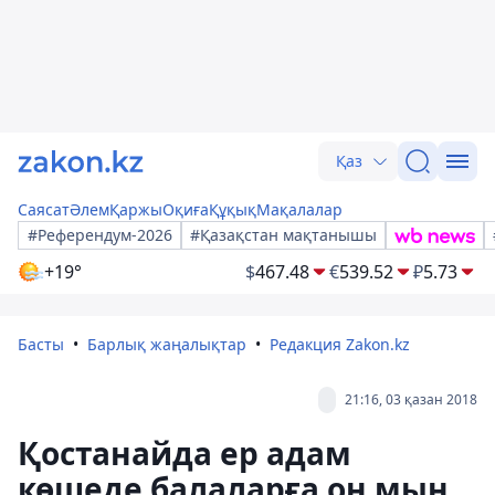
Қаз
Саясат
Әлем
Қаржы
Оқиға
Құқық
Мақалалар
#Референдум-2026
#Қазақстан мақтанышы
+19°
$
467.48
€
539.52
₽
5.73
Басты
Барлық жаңалықтар
Редакция Zakon.kz
21:16, 03 қазан 2018
Қостанайда ер адам
көшеде балаларға он мың