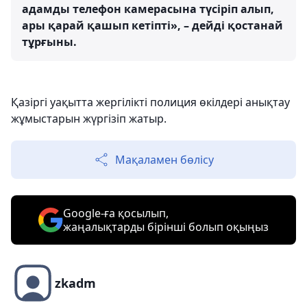
адамды телефон камерасына түсіріп алып,
ары қарай қашып кетіпті», – дейді қостанай
тұрғыны.
Қазіргі уақытта жергілікті полиция өкілдері анықтау
жұмыстарын жүргізіп жатыр.
Мақаламен бөлісу
Google-ға қосылып,
жаңалықтарды бірінші болып оқыңыз
zkadm