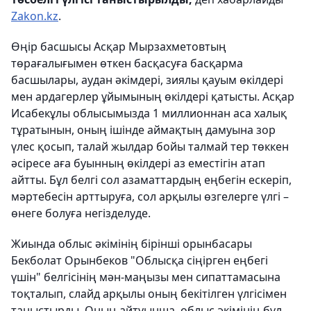
Zakon.kz
.
Өңір басшысы Асқар Мырзахметовтың
төрағалығымен өткен басқасуға басқарма
басшылары, аудан әкімдері, зиялы қауым өкілдері
мен ардагерлер ұйымының өкілдері қатысты. Асқар
Исабекұлы облысымызда 1 миллионнан аса халық
тұратынын, оның ішінде аймақтың дамуына зор
үлес қосып, талай жылдар бойы талмай тер төккен
әсіресе аға буынның өкілдері аз еместігін атап
айтты. Бұл белгі сол азаматтардың еңбегін ескеріп,
мәртебесін арттыруға, сол арқылы өзгелерге үлгі –
өнеге болуға негізделуде.
Жиында облыс әкімінің бірінші орынбасары
Бекболат Орынбеков "Облысқа сіңірген еңбегі
үшін" белгісінің мән-маңызы мен сипаттамасына
тоқталып, слайд арқылы оның бекітілген үлгісімен
таныстырды. Оның айтуынша, облыс әкімінің бұл