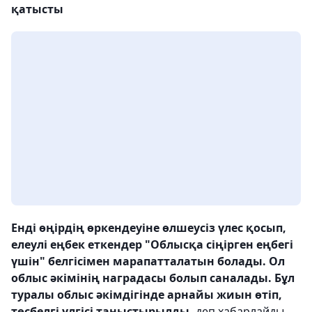
қатысты
Енді өңірдің өркендеуіне өлшеусіз үлес қосып,
елеулі еңбек еткендер "Облысқа сіңірген еңбегі
үшін" белгісімен марапатталатын болады. Ол
облыс әкімінің наградасы болып саналады. Бұл
туралы облыс әкімдігінде арнайы жиын өтіп,
төсбелгі үлгісі таныстырылды,
деп хабарлайды