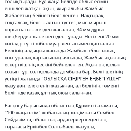
толықтырады. Бұл жаңа белгіде облыс есімін
еншілеп жатқан ақын, жыр алыбы Жамбыл
Жабаевтың бейнесі белгіленген. Нақтырақ
тоқталсақ, белгі – алтын түстес, мыс-мырыш
қорытпасы – жезден жасалған, 34 мм дұрыс
шеңберден және негізден тұрады. Негіз ені 20 мм
көгілдір түсті жібек муар лентасымен қапталған.
Белгінің алдыңғы жағында Жамбыл облысының
контуралық картасының аясында, Жамбыл ақынның
ескерткішінің кескіні бейнеленген. Ақын оң қолын
созып тұр, сол қолында домбыра бар. Белгі шетінің
үстіңгі жағында "ОБЛЫСҚА СІҢІРГЕН ЕҢБЕГІ ҮШІН"
жазу дөңгелектеніп жазылған, ал белгінің төменгі
бөлігінде қазақ ұлттық оюы салынған.
Басқосу барысында облыстың Құрметті азаматы,
"100 жаңа есім" жобасының жеңімпазы Сембек
Сейдәзімов, облыстық ардагерлер кеңесінің
төрағасы Еркінбек Солтыбаев, жазушы,