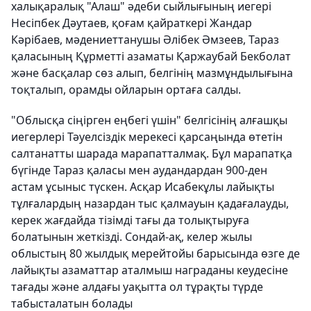
халықаралық "Алаш" әдеби сыйлығының иегері
Несіпбек Дәутаев, қоғам қайраткері Жандар
Кәрібаев, мәдениеттанушы Әлібек Әмзеев, Тараз
қаласының Құрметті азаматы Қаржаубай Бекболат
және басқалар сөз алып, белгінің мазмұндылығына
тоқталып, орамды ойларын ортаға салды.
"Облысқа сіңірген еңбегі үшін" белгісінің алғашқы
иегерлері Тәуелсіздік мерекесі қарсаңында өтетін
салтанатты шарада марапатталмақ. Бұл марапатқа
бүгінде Тараз қаласы мен аудандардан 900-ден
астам ұсыныс түскен. Асқар Исабекұлы лайықты
тұлғалардың назардан тыс қалмауын қадағалауды,
керек жағдайда тізімді тағы да толықтыруға
болатынын жеткізді. Сондай-ақ, келер жылы
облыстың 80 жылдық мерейтойы барысында өзге де
лайықты азаматтар аталмыш награданы кеудесіне
тағады және алдағы уақытта ол тұрақты түрде
табысталатын болады