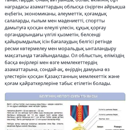
наградасы азаматтардың облысқа сіңірген айрықша
еңбегін, экономиканы, әлеуметтік, қоғамдық
салаларды, ғылым мен мәдениетті, спортты
дамытуға қосқан елеулі үлесін, құқық қорғау
органдарындағы үлгілі қызметін, белсенді
қайырымдылық ісін бағалаудың белгісі ретінде
ресми көтермелеу мен моральдық ынталандыру
мақсатында тағайындалады. Ол облыстың, еліміздің
басқа өңірлері мен өзге мемлекеттердің
азаматтарына, сондай-ақ, өңірдің дамуына өз
үлестерін қосқан Қазақстанның мемлекеттік және
қоғам қайраткерлеріне табыс етілетін болады.