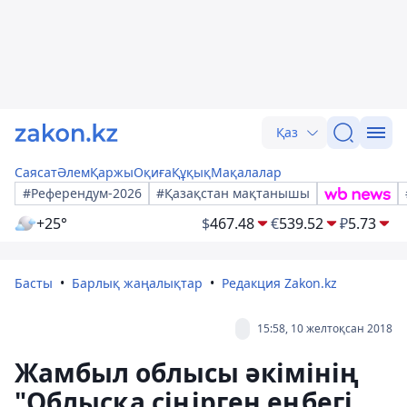
Қаз
Саясат
Әлем
Қаржы
Оқиға
Құқық
Мақалалар
#Референдум-2026
#Қазақстан мақтанышы
+25°
$
467.48
€
539.52
₽
5.73
Басты
Барлық жаңалықтар
Редакция Zakon.kz
15:58, 10 желтоқсан 2018
Жамбыл облысы әкімінің
"Облысқа сіңірген еңбегі