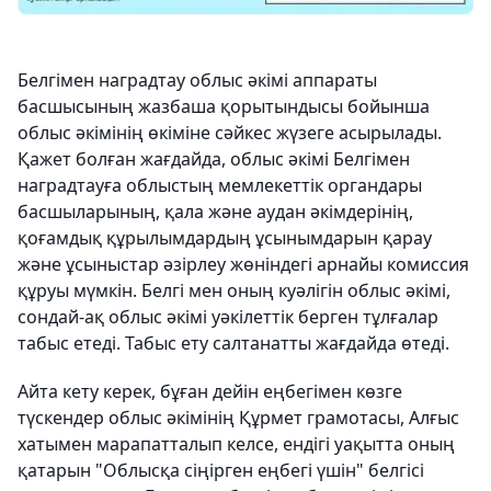
Белгімен наградтау облыс әкімі аппараты
басшысының жазбаша қорытындысы бойынша
облыс әкімінің өкіміне сәйкес жүзеге асырылады.
Қажет болған жағдайда, облыс әкімі Белгімен
наградтауға облыстың мемлекеттік органдары
басшыларының, қала және аудан әкімдерінің,
қоғамдық құрылымдардың ұсынымдарын қарау
және ұсыныстар әзірлеу жөніндегі арнайы комиссия
құруы мүмкін. Белгі мен оның куәлігін облыс әкімі,
сондай-ақ облыс әкімі уәкілеттік берген тұлғалар
табыс етеді. Табыс ету салтанатты жағдайда өтеді.
Айта кету керек, бұған дейін еңбегімен көзге
түскендер облыс әкімінің Құрмет грамотасы, Алғыс
хатымен марапатталып келсе, ендігі уақытта оның
қатарын "Облысқа сіңірген еңбегі үшін" белгісі