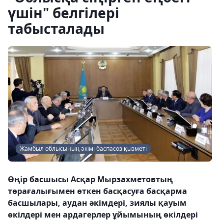
үшін" белгілері
табысталады
Жамбыл облысының әкімі баспасөз қызметі
Өңір басшысы Асқар Мырзахметовтың
төрағалығымен өткен басқасуға басқарма
басшылары, аудан әкімдері, зиялы қауым
өкілдері мен ардагерлер ұйымының өкілдері