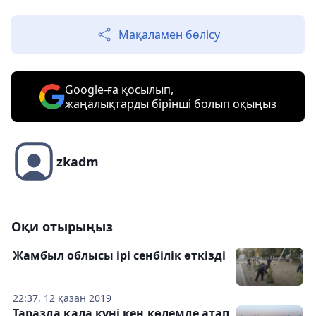
Мақаламен бөлісу
Google-ға қосылып,
жаңалықтарды бірінші болып оқыңыз
zkadm
Оқи отырыңыз
Жамбыл облысы ірі сенбілік өткізді
22:37, 12 қазан 2019
Таразда қала күні кең көлемде атап