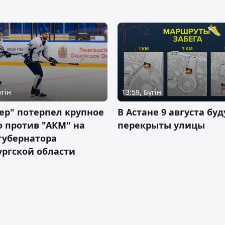
үгін
13:59, Бүгін
ер" потерпел крупное
В Астане 9 августа буд
 против "АКМ" на
перекрыты улицы
губернатора
ргской области