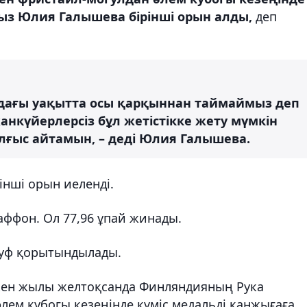
ыз Юлия Галышева бірінші орын алды,
деп
Алдағы уақытта осы қарқыннан таймаймыз деп
нкүйерлерсіз бұл жетістікке жету мүмкін
лғыс айтамын, – деді Юлия Галышева.
інші орын иеленді.
ффон. Ол 77,96 ұпай жинады.
ауф қорытындылады.
ткен жылы желтоқсанда Финляндияның Рука
лем кубогы кезеңінде күміс медальді қанжығаға