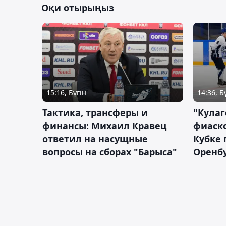
Оқи отырыңыз
15:16, Бүгін
14:36, Б
Тактика, трансферы и
"Кулаг
финансы: Михаил Кравец
фиаско
ответил на насущные
Кубке 
вопросы на сборах "Барыса"
Оренбу