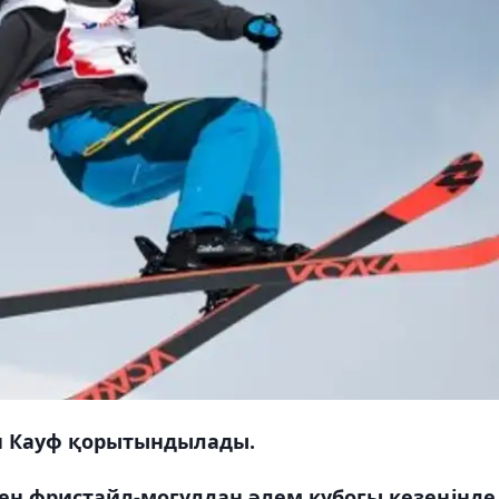
н Кауф қорытындылады.
ен фристайл-могулдан әлем кубогы кезеңінде