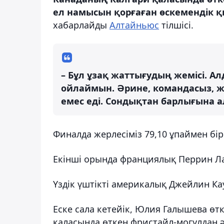
ел намысын қорғаған өскемендік қ
хабарлайды
Алтайньюс
тілшісі.
– Бұл ұзақ жаттығудың жемісі. 
ойлаймын. Әрине, командасыз, жа
емес еді. Сондықтан барлығына а
Финалда жерлесіміз 79,10 ұпаймен бір
Екінші орында франциялық Перрин Ла
Үздік үштікті америкалық Джейлин К
Еске сала кетейік, Юлия Галышева ө
қаласында өткен фристайл-могулдан ә