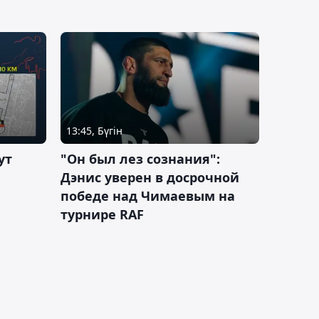
13:45, Бүгін
ут
"Он был лез сознания":
Дэнис уверен в досрочной
победе над Чимаевым на
турнире RAF