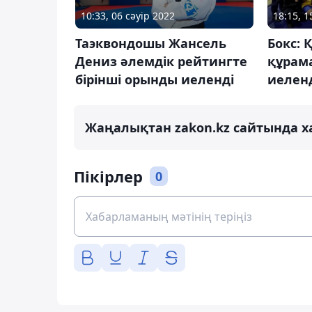
10:33, 06 сәуір 2022
18:15, 
Таэквондошы Жансель
Бокс: 
Дениз әлемдік рейтингте
құрам
бірінші орынды иеленді
иелен
Жаңалықтан zakon.kz сайтында х
Пікірлер
0