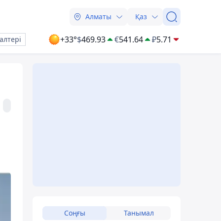
Алматы
Қаз
+33°
$
469.93
€
541.64
₽
5.71
алтері
Соңғы
Танымал