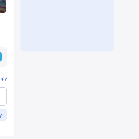
Кіру
у