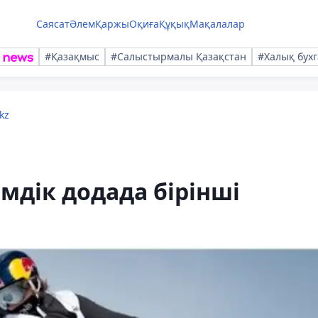
Саясат
Әлем
Қаржы
Оқиға
Құқық
Мақалалар
#Қазақмыс
#Салыстырмалы Қазақстан
#Халық бухг
kz
дік додада бірінші