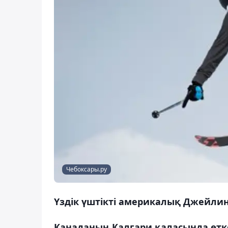
Чебоксары.ру
Үздік үштікті америкалық Джейли
Канаданың Калгари қаласында өтк