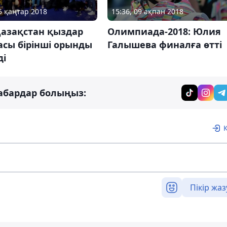
15 қаңтар 2018
15:36, 09 ақпан 2018
Қазақстан қыздар
Олимпиада-2018: Юлия
асы бірінші орынды
Галышева финалға өтті
ді
абардар болыңыз:
Пікір жаз