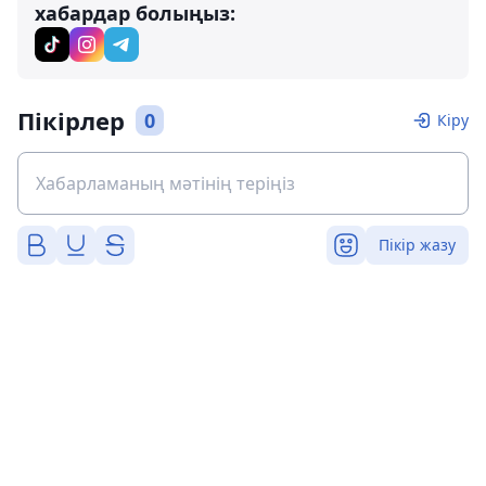
хабардар болыңыз:
Пікірлер
0
Кіру
Пікір жазу