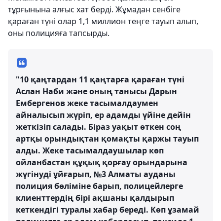
тұрғынына алғыс хат берді. Жұмадан сенбіге
қараған түні олар 1,1 миллион теңге тауып алып,
оны полицияға тапсырды.
"10 қаңтардан 11 қаңтарға қараған түні
Аслан Наби және оның танысы Дарын
Ембергенов жеке тасымалдаумен
айналысып жүріп, ер адамды үйіне дейін
жеткізіп салады. Біраз уақыт өткен соң
артқы орындықтан қомақты қаржы тауып
алды. Жеке тасымалдаушылар көп
ойланбастан құқық қорғау орындарына
жүгінуді ұйғарып, №3 Алматы ауданы
полиция бөліміне барып, полицейлерге
клиенттердің бірі ақшаны қалдырып
кеткендігі туралы хабар береді. Көп ұзамай