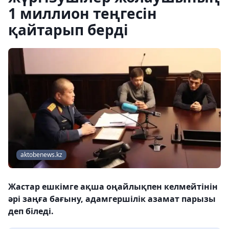
1 миллион теңгесін
қайтарып берді
aktobenews.kz
Жастар ешкімге ақша оңайлықпен келмейтінін
әрі заңға бағыну, адамгершілік азамат парызы
деп біледі.