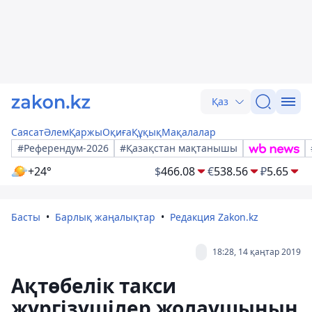
Қаз
Саясат
Әлем
Қаржы
Оқиға
Құқық
Мақалалар
#Референдум-2026
#Қазақстан мақтанышы
+24°
$
466.08
€
538.56
₽
5.65
Басты
Барлық жаңалықтар
Редакция Zakon.kz
18:28, 14 қаңтар 2019
Ақтөбелік такси
жүргізушілер жолаушының