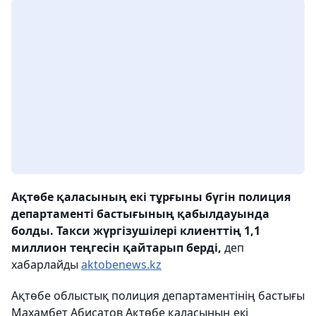
Ақтөбе қаласының екі тұрғыны бүгін полиция
департаменті бастығының қабылдауында
болды. Такси жүргізушілері клиенттің 1,1
миллион теңгесін қайтарып берді,
деп
хабарлайды
aktobenews.kz
Ақтөбе облыстық полиция департаментінің бастығы
Махамбет Абисатов Ақтөбе қаласының екі