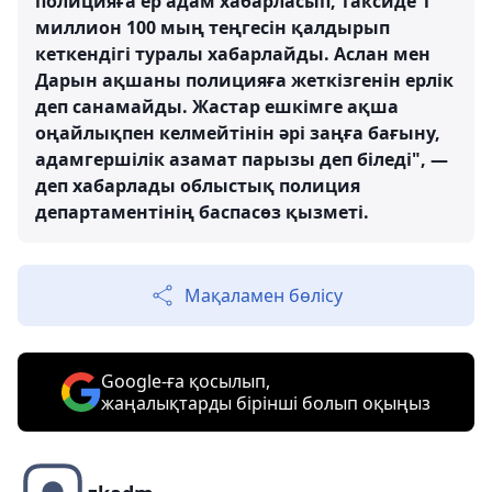
полицияға ер адам хабарласып, таксиде 1
миллион 100 мың теңгесін қалдырып
кеткендігі туралы хабарлайды. Аслан мен
Дарын ақшаны полицияға жеткізгенін ерлік
деп санамайды. Жастар ешкімге ақша
оңайлықпен келмейтінін әрі заңға бағыну,
адамгершілік азамат парызы деп біледі", —
деп хабарлады облыстық полиция
департаментінің баспасөз қызметі.
Мақаламен бөлісу
Google-ға қосылып,
жаңалықтарды бірінші болып оқыңыз