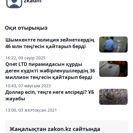
zkadm
Оқи отырыңыз
Шымкентте полиция зейнеткердің
46 млн теңгесін қайтарып берді
16:22, 09 сәуір 2025
Qnet LTD пирамидасын құрды
деген күдікті жәбірленушілердің 36
миллион теңгесін қайтарып берді
10:43, 07 маусым 2023
Доллар өсіп, теңге неге әлсіреді? ҰБ
жауабы
13:00, 03 желтоқсан 2021
Жаңалықтан zakon.kz сайтында