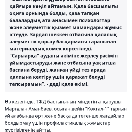
қайғыра көңіл айтамын. Қала басшылығы
оқиға орнында болды, қаза тапқан
балалардың ата-анасымен психологтар
және әлеуметтік қызмет мамандары жұмыс
істеуде. Зардап шеккен отбасына қалалық
әлеуметтік қорғау басқармасы тарапынан
материалдық көмек көрсетіледі.
"Сарыарқа" ауданы әкіміне жерлеу рәсімін
ұйымдастыруды және отбасына уақытша
баспана беруді, жанған үйді тез арада
қалпына келтіру үшін қаражат бөлуді
тапсырамын", - деді қала әкімі.
Өз кезегінде, ТЖД бастығының міндетін атқарушы
Марғұлан Аманбаев, осыған дейін "Көктал-1" тұрғын
үй алабында өрт және басқа да төтенше жағдайлар
болдырмау үшін профилактикалық жұмыстар
жүргізілгенің айтты.