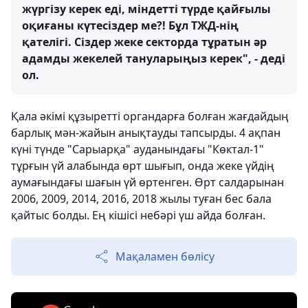
жүргізу керек еді, міндетті түрде қайғылы
оқиғаны күтесіздер ме?! Бұл ТЖД-нің
қателігі. Сіздер жеке секторда тұратын әр
адамды жекелей тануларыңыз керек", - деді
ол.
Қала әкімі құзыретті органдарға болған жағдайдың
барлық мән-жайын анықтауды тапсырды. 4 ақпан
күні түнде "Сарыарқа" ауданындағы "Көктал-1"
тұрғын үй алабында өрт шығып, онда жеке үйдің
аумағындағы шағын үй өртенген. Өрт салдарынан
2006, 2009, 2014, 2016, 2018 жылы туған бес бала
қайтыс болды. Ең кішісі небәрі үш айда болған.
Мақаламен бөлісу