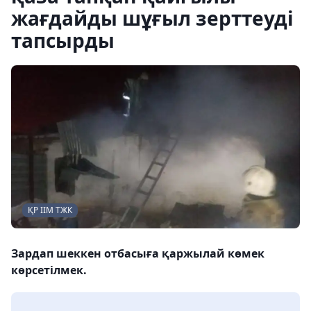
жағдайды шұғыл зерттеуді
тапсырды
ҚР ІІМ ТЖК
Зардап шеккен отбасыға қаржылай көмек
көрсетілмек.