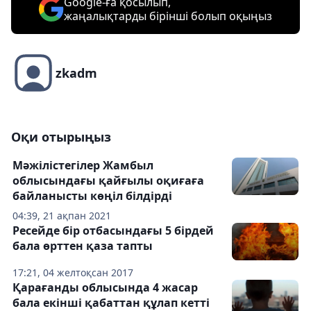
Google-ға қосылып,
жаңалықтарды бірінші болып оқыңыз
zkadm
Оқи отырыңыз
Мәжілістегілер Жамбыл
облысындағы қайғылы оқиғаға
байланысты көңіл білдірді
04:39, 21 ақпан 2021
Ресейде бір отбасындағы 5 бірдей
бала өрттен қаза тапты
17:21, 04 желтоқсан 2017
Қарағанды облысында 4 жасар
бала екінші қабаттан құлап кетті