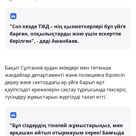
"Сол кезде ТЖД – нің қызметкерлері бұл үйге
барған, олқылықтарды жою үшін ескертпе
берілген", - деді Аманбаев.
Бақыт Сұлтанов аудан әкімдері мен төтенше
жағдайлар департаменті және полицияға бірлесіп
дереу жеке сектордағы әр үйге барып өрт
қауіпсіздігі ережелерін сақтау тұрғысында тексеріс,
түсіндіру жұмыстарын жүргізуді талап етті.
"Бұл сіздердің тікелей жұмыстарыңыз, мен
әрқашан айтып отырмауым керек! Баяғыда