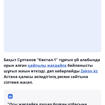
Бақыт Сұлтанов "Көктал-1" тұрғын үй алабында
орын алған
қайғылы жағдайға
байланысты
шұғыл жиын өткізді. деп хабарлайды
Zakon.kz
Астана қаласы әкімдігінің ресми сайтына
сілтеме жасап.
"Осы жағдайға душар болған отбасына