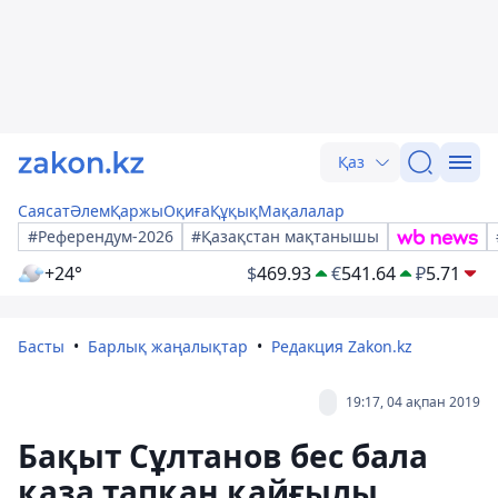
Қаз
Саясат
Әлем
Қаржы
Оқиға
Құқық
Мақалалар
#Референдум-2026
#Қазақстан мақтанышы
+24°
$
469.93
€
541.64
₽
5.71
Басты
Барлық жаңалықтар
Редакция Zakon.kz
19:17, 04 ақпан 2019
Бақыт Сұлтанов бес бала
қаза тапқан қайғылы