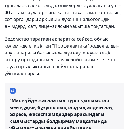
тұлғаларға алкогольдік өнімдерді саудалағаны үшін
40 астам сауда орнына қатысты хаттама толтырып,
сот органдары арқылы 3 дүкеннің алкогольдік
өнімдерді сату лицензиясын уақытша тоқтатқан.
Ведомство таратқан ақпаратқа сәйкес, облыс
көлемінде өткізілген "Профилактика" жедел алдын
алу іс-шарасы барысында жүз елуге жуық көңіл
көтеру орындары мен тәулік бойы қызмет ететін
сауда орталықтарына рейдтік шаралар
ұйымдастырды.
"Мас күйде жасалатын түрлі қылмыстар
мен құқық бұзушылықтардың алдын алу,
әсіресе, жасөспірімдердер арасындағы
қылмыстарды болдырмау мақсатында
ұйымдастырылған арнайы шара