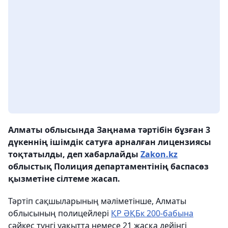
Алматы облысында Заңнама тәртібін бұзған 3
дүкеннің ішімдік сатуға арналған лицензиясы
тоқтатылды, деп хабарлайды
Zakon.kz
облыстық Полиция департаментінің баспасөз
қызметіне сілтеме жасап.
Тәртіп сақшыларының мәліметінше, Алматы
облысының полицейлері
ҚР ӘҚБк 200-бабына
сәйкес түнгі уақытта немесе 21 жасқа дейінгі