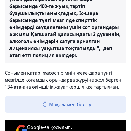
барысында 400-ге жуық тәртіп
бұзушылықты анықтадық. Іс-шара
барысында түнгі мезгілде спирттік
өнімдерді саудалағаны үшін сот органдары
арқылы Қапшағай қаласындағы 3 дүкеннің
алкоголь өнімдерін сатуға арналған
лицензиясы уақытша тоқтатылды",- деп
атап өтті полиция өкілдері.
Сонымен қатар, жасөспірімнің жеке-дара түнгі
мезгілде қоғамдық орындарда жүруіне жол берген
134 ата-ана әкімшілік жауапкершілікке тартылған.
Мақаламен бөлісу
Google-ға қосылып,