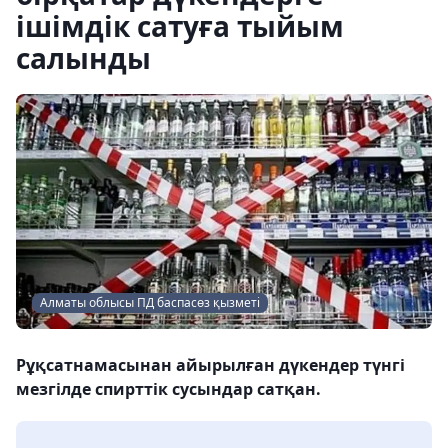
ішімдік сатуға тыйым
салынды
Алматы облысы ПД баспасөз қызметі
Рұқсатнамасынан айырылған дүкендер түнгі
мезгілде спирттік сусындар сатқан.