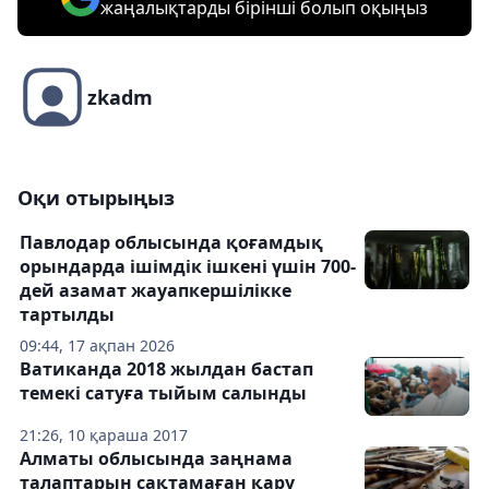
жаңалықтарды бірінші болып оқыңыз
zkadm
Оқи отырыңыз
Павлодар облысында қоғамдық
орындарда ішімдік ішкені үшін 700-
дей азамат жауапкершілікке
тартылды
09:44, 17 ақпан 2026
Ватиканда 2018 жылдан бастап
темекі сатуға тыйым салынды
21:26, 10 қараша 2017
Алматы облысында заңнама
талаптарын сақтамаған қару