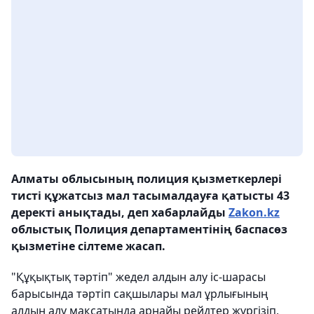
Алматы облысының полиция қызметкерлері
тисті құжатсыз мал тасымалдауға қатысты 43
деректі анықтады, деп хабарлайды
Zakon.kz
облыстық Полиция департаментінің баспасөз
қызметіне сілтеме жасап.
"Құқықтық тәртіп" жедел алдын алу іс-шарасы
барысында тәртіп сақшылары мал ұрлығының
алдын алу мақсатында арнайы рейдтер жүргізіп,