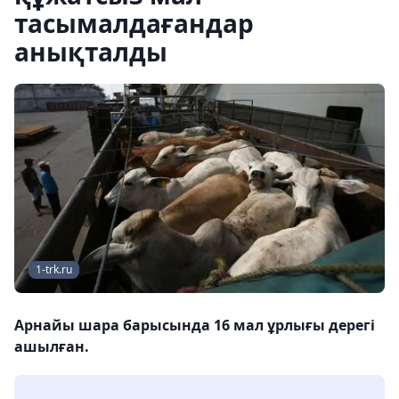
тасымалдағандар
анықталды
1-trk.ru
Арнайы шара барысында 16 мал ұрлығы дерегі
ашылған.