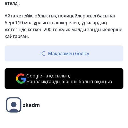
өтелді.
Айта кетейік, облыстық полицейлер жыл басынан
бері 110 мал ұрлығын әшкерелеп, ұрылардың
жетегінде кеткен 200-ге жуық малды заңды иелеріне
қайтарған.
Мақаламен бөлісу
Google-ға қосылып,
жаңалықтарды бірінші болып оқыңыз
zkadm