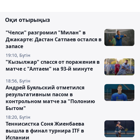
Оқи отырыңыз
"Челси" разгромил "Милан" в
Джакарте: Дастан Сатпаев остался в
запасе
19:10, Бүгін
"Кызылжар" спасся от поражения в
матче с "Алтаем" на 93-й минуте
18:56, Бүгін
Андрей Буяльский отметился
результативным пасом в
контрольном матче за "Полонию
Бытом"
18:20, Бүгін
Теннисистка Соня Жиенбаева
вышла в финал турнира ITF в
Испании