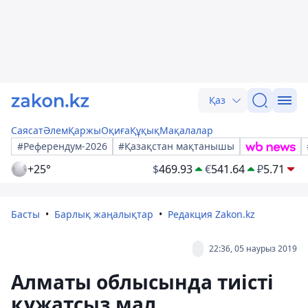
Қаз
Саясат
Әлем
Қаржы
Оқиға
Құқық
Мақалалар
#Референдум-2026
#Қазақстан мақтанышы
+25°
$
469.93
€
541.64
₽
5.71
Басты
Барлық жаңалықтар
Редакция Zakon.kz
22:36, 05 наурыз 2019
Алматы облысында тиісті
құжатсыз мал