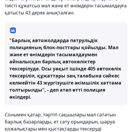
тиісті құжатсыз мал және ет өнімдерін тасымалдауға
қатысты 43 дерек анықталған.
"Барлық автожолдарда патрульдік
полицияның блок-посттары қойылды. Мал
және ет өнімдерін тасымалдаумен
айналысқан барлық автокөліктер
тексерілуде. Осы уақыт ішінде 405 автокөлік
тексеріліп, құжаттары заң талабына сәйкес
келмейтін 43 жүргізушіге әкімшілік хаттама
толтырылды", - деп атап өтті полиция
өкілдері.
Сонымен қатар, тәртіп сақшылары мал сататын
барлық базарларды, ет сату орындарын, шаруа
қожалықтары мен қыстақтарды тексеруді