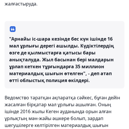
жалғастыруда.
"Арнайы іс-шара кезінде бес күн ішінде 16
мал ұрлығы дерегі ашылды. Күдіктілердің
өзге де қылмыстарға қатысы бары
анықталуда. Жыл басынан бері малдарын
ұрлап кеткен тұрғындарға 35 миллион
материалдық шығын өтелген", - деп атап
өтті облыстық полиция өкілдері.
Ведомство таратқан ақпаратқа сәйкес, бұған дейін
жасалған бірқатар мал ұрлығы ашылған. Оның
ішінде 2016 жылы Кеген ауданында орын алған
ұрлықтың мән-жайы әшкере болып, зардап
шегушілерге келтірілген материалдық шығын