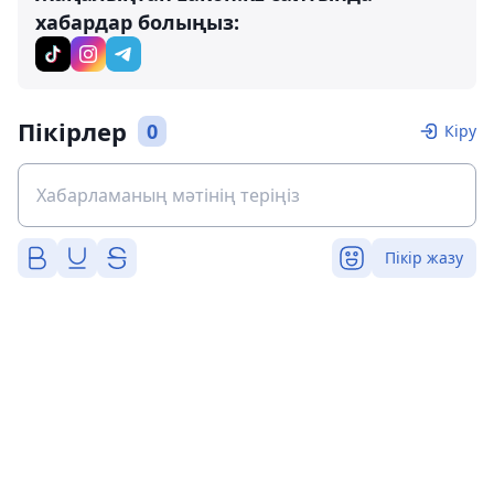
хабардар болыңыз:
Пікірлер
0
Кіру
Пікір жазу