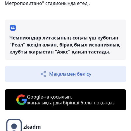
Метрополитано" стадионында өтеді.
Чемпиондар лигасының соңғы үш кубогын
"Реал" жеңіп алған, бірақ биыл испаниялық
клубты жарыстан "Аякс" қағып тастады.
Мақаламен бөлісу
Google-ға қосылып,
жаңалықтарды бірінші болып оқыңыз
zkadm