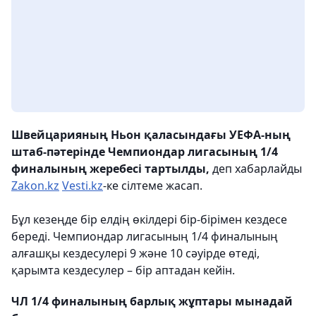
Швейцарияның Ньон қаласындағы УЕФА-ның
штаб-пәтерінде Чемпиондар лигасының 1/4
финалының жеребесі тартылды,
деп хабарлайды
Zakon.kz
Vesti.kz
-ке сілтеме жасап.
Бұл кезеңде бір елдің өкілдері бір-бірімен кездесе
береді. Чемпиондар лигасының 1/4 финалының
алғашқы кездесулері 9 және 10 сәуірде өтеді,
қарымта кездесулер – бір аптадан кейін.
ЧЛ 1/4 финалының барлық жұптары мынадай