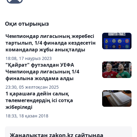
Оқи отырыңыз
Чемпиондар лигасының жеребесі
тартылып, 1/4 финалда кездесетін
командалар жұбы анықталды
18:08, 17 наурыз 2023
"Қайрат" футзалдан УЕФА
Чемпиондар лигасының 1/4
финалына жолдама алды
23:30, 05 желтоқсан 2025
1 қарашаға дейін салық
төлемегендердің ісі сотқа
жіберіледі
18:33, 18 қазан 2018
Жаңалықтан zakon.kz сайтында