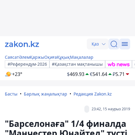
Қаз
Саясат
Әлем
Қаржы
Оқиға
Құқық
Мақалалар
#Референдум-2026
#Қазақстан мақтанышы
+23°
$
469.93
€
541.64
₽
5.71
Басты
Барлық жаңалықтар
Редакция Zakon.kz
23:42, 15 наурыз 2019
"Барселонаға" 1/4 финалда
"Манчестер Юнайтед" түсті