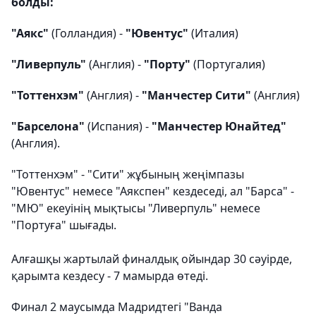
болды:
"Аякс"
(Голландия) -
"Ювентус"
(Италия)
"Ливерпуль"
(Англия) -
"Порту"
(Португалия)
"Тоттенхэм"
(Англия) -
"Манчестер Сити"
(Англия)
"Барселона"
(Испания) -
"Манчестер Юнайтед"
(Англия).
"Тоттенхэм" - "Сити" жұбының жеңімпазы
"Ювентус" немесе "Аякспен" кездеседі, ал "Барса" -
"МЮ" екеуінің мықтысы "Ливерпуль" немесе
"Портуға" шығады.
Алғашқы жартылай финалдық ойындар 30 сәуірде,
қарымта кездесу - 7 мамырда өтеді.
Финал 2 маусымда Мадридтегі "Ванда