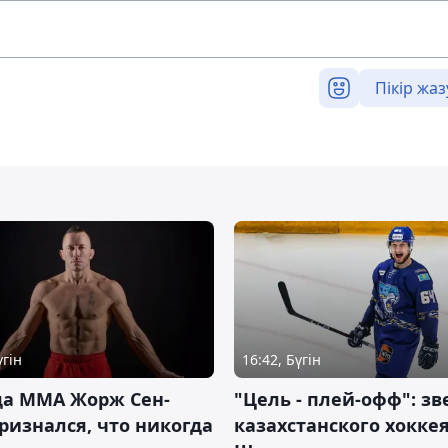
Пікір жаз
үгін
16:42, Бүгін
да ММА Жорж Сен-
"Цель - плей-офф": зв
ризнался, что никогда
казахстанского хокке