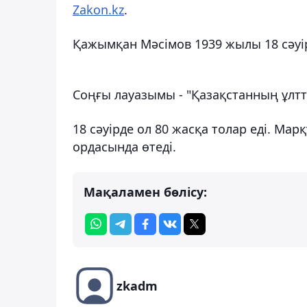
Zakon.kz
.
Қажымқан Мәсімов 1939 жылы 18 сәуір
Соңғы лауазымы - "Қазақстанның ұлтт
18 сәуірде ол 80 жасқа толар еді. Ма
ордасында өтеді.
Мақаламен бөлісу:
zkadm