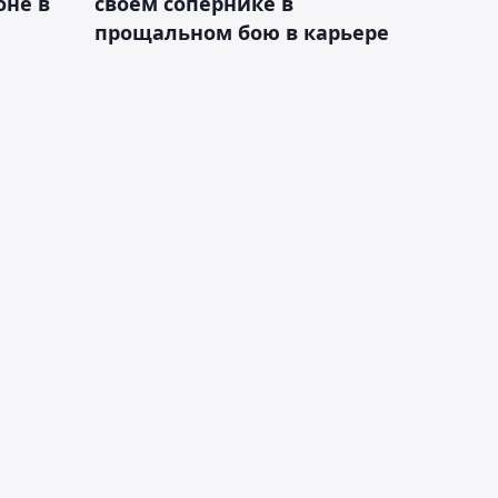
оне в
своём сопернике в
прощальном бою в карьере