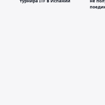
турнира ITF в Испании
не пол
поеди