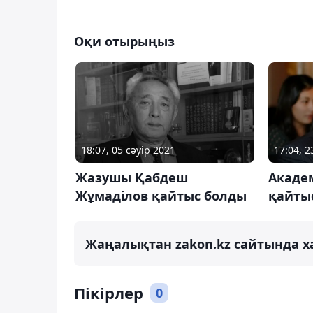
Оқи отырыңыз
18:07, 05 сәуір 2021
17:04, 
Жазушы Қабдеш
Акаде
Жұмаділов қайтыс болды
қайты
Жаңалықтан zakon.kz сайтында х
Пікірлер
0