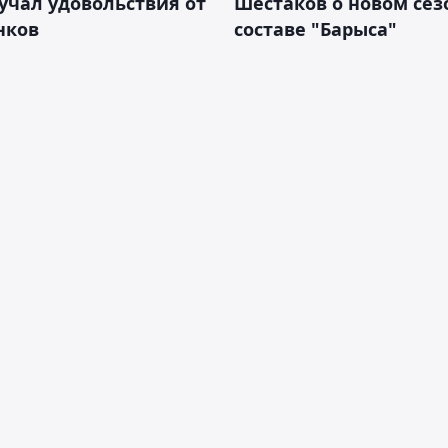
учал удовольствия от
Шестаков о новом сез
нков
составе "Барыса"