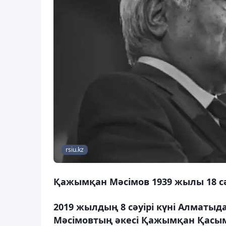
rsiu.kz
Қажымқан Мәсімов 1939 жылы 18 сә
2019 жылдың 8 сәуірі күні Алматыд
Мәсімовтың әкесі Қажымқан Қасым