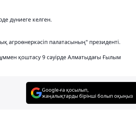
де дүниеге келген.
ық агроөнеркәсіп палатасының" президенті.
рқұммен қоштасу 9 сәуірде Алматыдағы Ғылым
Google-ға қосылып,
жаңалықтарды бірінші болып оқыңыз