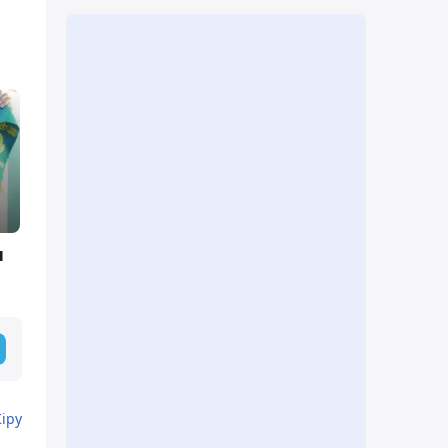
н
Кіру