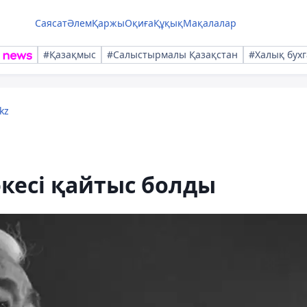
Саясат
Әлем
Қаржы
Оқиға
Құқық
Мақалалар
#Қазақмыс
#Салыстырмалы Қазақстан
#Халық бухг
kz
кесі қайтыс болды