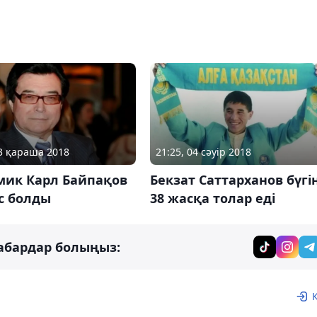
23 қараша 2018
21:25, 04 сәуір 2018
мик Карл Байпақов
Бекзат Саттарханов бүгі
с болды
38 жасқа толар еді
абардар болыңыз: