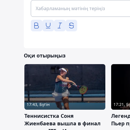
Оқи отырыңыз
17:43, Бүгін
17:21, Б
Теннисистка Соня
Леген
Жиенбаева вышла в финал
Пьер п