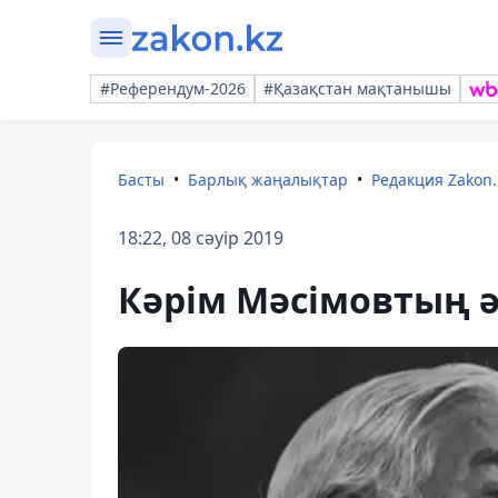
#Референдум-2026
#Қазақстан мақтанышы
Басты
Барлық жаңалықтар
Редакция Zakon.
18:22, 08 сәуір 2019
Кәрім Мәсімовтың ә