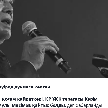
уірде дүниеге келген.
а қоғам қайраткері, ҚР ҰҚК төрағасы Кәрім
ұлы Мәсімов қайтыс болды,
деп хабарлайды