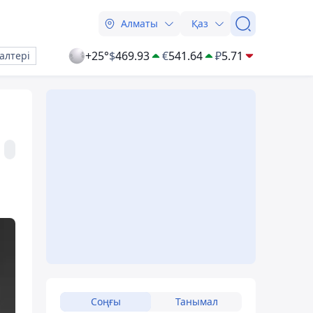
Алматы
Қаз
+25°
$
469.93
€
541.64
₽
5.71
алтері
Соңғы
Танымал