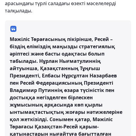
арасындағы түрлі саладағы өзекті мәселелерді
талқылады.
Мәжіліс Төрағасының пікірінше, Ресей –
біздің еліміздің маңызды стратегиялық
әріптесі және басты одақтасы болып
табылады. Нұрлан Нығматулиннің
айтуынша, Қазақстанның Тұңғыш
Президенті, Елбасы Нұрсұлтан Назарбаев
пен Ресей Федерациясының Президенті
Владимир Путиннің өзара түсіністік пен
достыққа негізделген бірлескен
жұмысының арқасында көп қырлы
ынтымақтастықтың жоғары нәтижелеріне
қол жеткізілді. Сонымен қатар, Мәжіліс
Төрағасы Қазақстан-Ресей қарым-
қатынастарын нығайтуға бағытталған