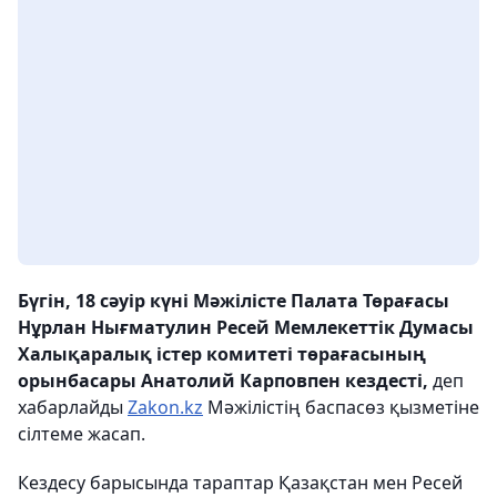
Бүгін, 18 сәуір күні Мәжілісте Палата Төрағасы
Нұрлан Нығматулин Ресей Мемлекеттік Думасы
Халықаралық істер комитеті төрағасының
орынбасары Анатолий Карповпен кездесті,
деп
хабарлайды
Zakon.kz
Мәжілістің баспасөз қызметіне
сілтеме жасап.
Кездесу барысында тараптар Қазақстан мен Ресей