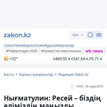
Қаз
Саясат
Әлем
Қаржы
Оқиға
Құқық
Мақалалар
#Референдум-2026
#Қазақстан мақтанышы
+32°
$
469.93
€
541.64
₽
5.71
Басты
Барлық жаңалықтар
Редакция Zakon.kz
19:47, 18 сәуір 2019
Нығматулин: Ресей – біздің
еліміздің маңызды