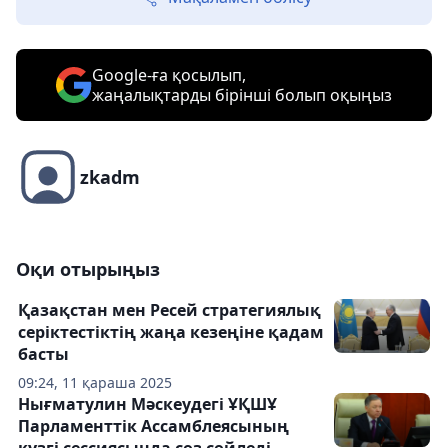
Google-ға қосылып,
жаңалықтарды бірінші болып оқыңыз
zkadm
Оқи отырыңыз
Қазақстан мен Ресей стратегиялық
серіктестіктің жаңа кезеңіне қадам
басты
09:24, 11 қараша 2025
Нығматулин Мәскеудегі ҰҚШҰ
Парламенттік Ассамблеясының