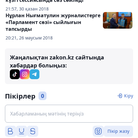
күзгі сессиясында сөз сөйледі
21:57, 30 қазан 2018
Нұрлан Нығматулин журналистерге
«Парламент сөзі» сыйлығын
тапсырды
20:21, 26 маусым 2018
Жаңалықтан zakon.kz сайтында
хабардар болыңыз:
Пікірлер
0
Кіру
Пікір жазу