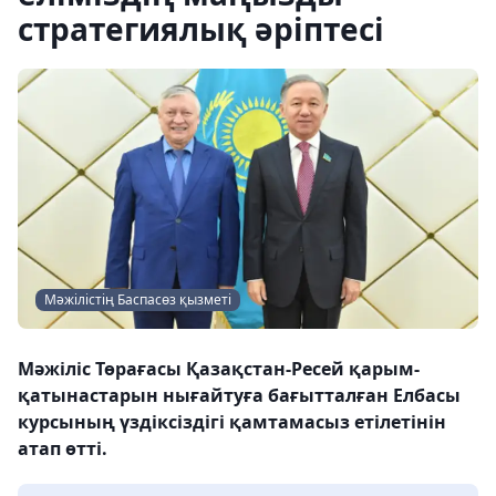
стратегиялық әріптесі
Мәжілістің Баспасөз қызметі
Мәжіліс Төрағасы Қазақстан-Ресей қарым-
қатынастарын нығайтуға бағытталған Елбасы
курсының үздіксіздігі қамтамасыз етілетінін
атап өтті.