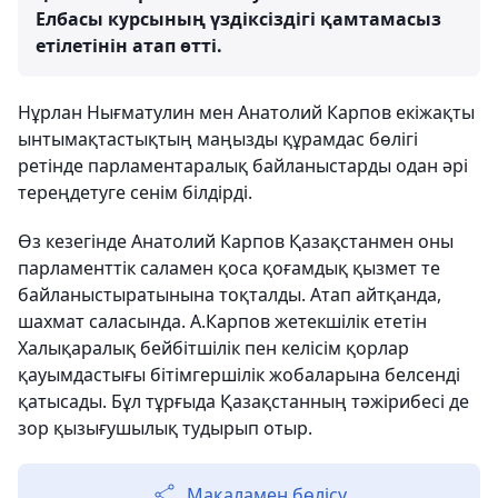
Елбасы курсының үздіксіздігі қамтамасыз
етілетінін атап өтті.
Нұрлан Нығматулин мен Анатолий Карпов екіжақты
ынтымақтастықтың маңызды құрамдас бөлігі
ретінде парламентаралық байланыстарды одан әрі
тереңдетуге сенім білдірді.
Өз кезегінде Анатолий Карпов Қазақстанмен оны
парламенттік саламен қоса қоғамдық қызмет те
байланыстыратынына тоқталды. Атап айтқанда,
шахмат саласында. А.Карпов жетекшілік ететін
Халықаралық бейбітшілік пен келісім қорлар
қауымдастығы бітімгершілік жобаларына белсенді
қатысады. Бұл тұрғыда Қазақстанның тәжірибесі де
зор қызығушылық тудырып отыр.
Мақаламен бөлісу