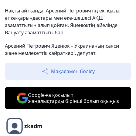
Нақты айтқанда, Арсений Петровичтің екі қызы,
әпке-қарындастары мен әке-шешесі АҚШ
азаматтығын алып қойған, Яценюктің әйелінде
Вануату азаматтығы бар.
Арсений Петрович Яценюк – Украинаның саяси
және мемлекеттік қайраткері, депутат.
Мақаламен бөлісу
Google-ға қосылып,
жаңалықтарды бірінші болып оқыңыз
zkadm