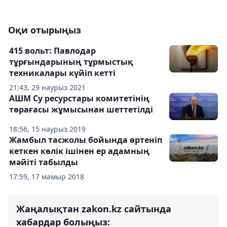
Оқи отырыңыз
415 вольт: Павлодар
тұрғындарының тұрмыстық
техникалары күйіп кетті
21:43, 29 наурыз 2021
АШМ Су ресурстары комитетінің
төрағасы жұмысынан шеттетілді
18:56, 15 наурыз 2019
Жамбыл тасжолы бойында өртеніп
кеткен көлік ішінен ер адамның
мәйіті табылды
17:59, 17 мамыр 2018
Жаңалықтан zakon.kz сайтында
хабардар болыңыз: