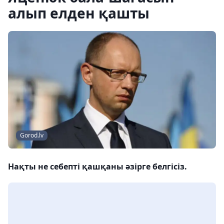
алып елден қашты
Gorod.lv
Нақты не себепті қашқаны әзірге белгісіз.