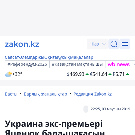
Қаз
Саясат
Әлем
Қаржы
Оқиға
Құқық
Мақалалар
#Референдум-2026
#Қазақстан мақтанышы
+32°
$
469.93
€
541.64
₽
5.71
Басты
Барлық жаңалықтар
Редакция Zakon.kz
22:25, 03 маусым 2019
Украина экс-премьері
Яценюк бала-шағасын