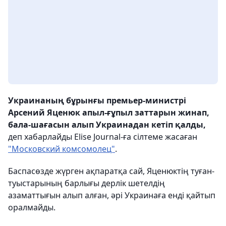
Украинаның бұрынғы премьер-министрі
Арсений Яценюк апыл-ғұпыл заттарын жинап,
бала-шағасын алып Украинадан кетіп қалды,
деп хабарлайды Elise Journal-ға сілтеме жасаған
"Московский комсомолец"
.
Баспасөзде жүрген ақпаратқа сай, Яценюктің туған-
туыстарының барлығы дерлік шетелдің
азаматтығын алып алған, әрі Украинаға енді қайтып
оралмайды.