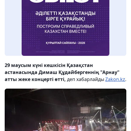
29 маусым күні кешкісін Қазақстан
астанасында Димаш Құдайбергеннің "Арнау"
атты жеке концерті өтті,
деп хабарлайды
Zakon.kz
.