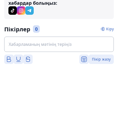
хабардар болыңыз:
Пікірлер
0
Кіру
Пікір жазу