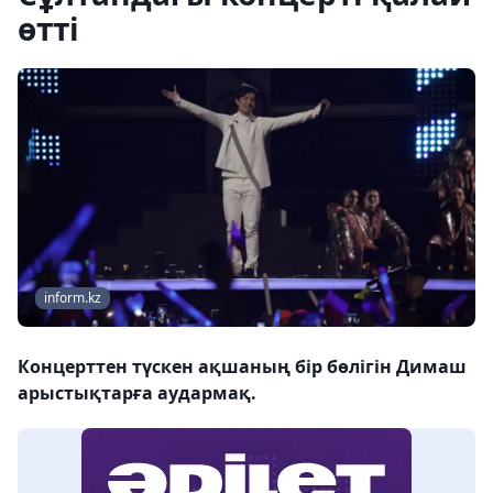
өтті
inform.kz
Концерттен түскен ақшаның бір бөлігін Димаш
арыстықтарға аудармақ.