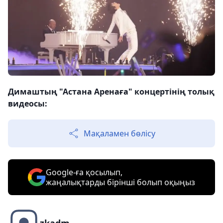
Димаштың "Астана Аренаға" концертінің толық
видеосы:
Мақаламен бөлісу
Google-ға қосылып,
жаңалықтарды бірінші болып оқыңыз