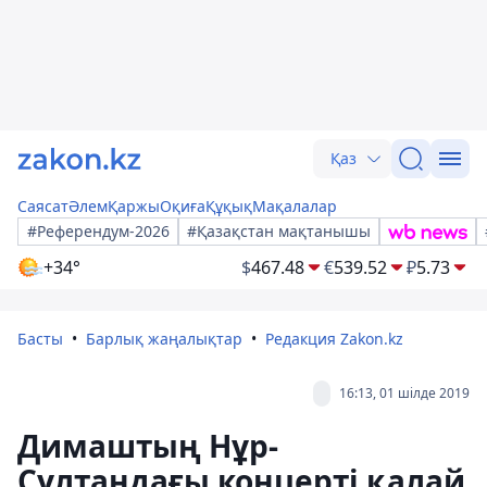
Қаз
Саясат
Әлем
Қаржы
Оқиға
Құқық
Мақалалар
#Референдум-2026
#Қазақстан мақтанышы
+34°
$
467.48
€
539.52
₽
5.73
Басты
Барлық жаңалықтар
Редакция Zakon.kz
16:13, 01 шілде 2019
Димаштың Нұр-
Сұлтандағы концерті қалай