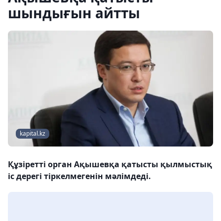
шындығын айтты
kapital.kz
Құзіретті орган Ақышевқа қатысты қылмыстық
іс дерегі тіркелмегенін мәлімдеді.