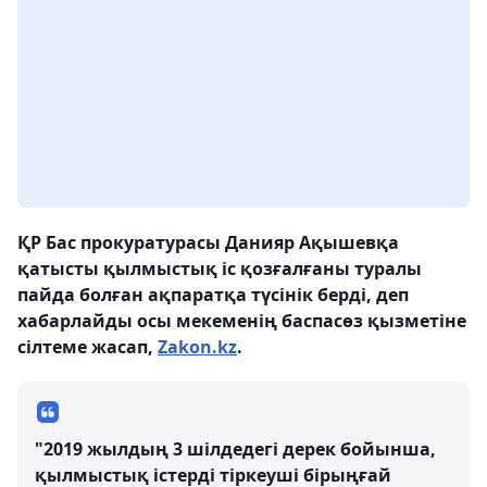
ҚР Бас прокуратурасы Данияр Ақышевқа
қатысты қылмыстық іс қозғалғаны туралы
пайда болған ақпаратқа түсінік берді, деп
хабарлайды осы мекеменің баспасөз қызметіне
сілтеме жасап,
Zakon.kz
.
"2019 жылдың 3 шілдедегі дерек бойынша,
қылмыстық істерді тіркеуші бірыңғай