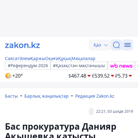
Қаз
Саясат
Әлем
Қаржы
Оқиға
Құқық
Мақалалар
#Референдум-2026
#Қазақстан мақтанышы
+20°
$
467.48
€
539.52
₽
5.73
Басты
Барлық жаңалықтар
Редакция Zakon.kz
22:21, 03 шілде 2019
Бас прокуратура Данияр
Ақышевқа қатысты