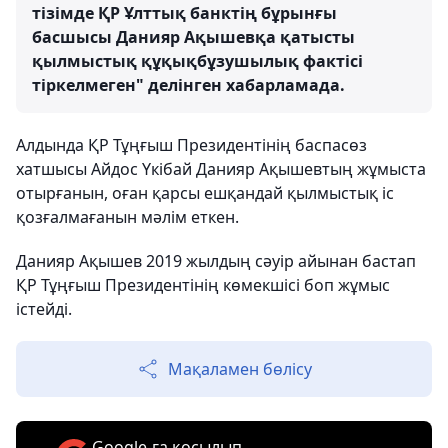
тізімде ҚР Ұлттық банктің бұрынғы
басшысы Данияр Ақышевқа қатысты
қылмыстық құқықбұзушылық фактісі
тіркелмеген" делінген хабарламада.
Алдында ҚР Тұңғыш Президентінің баспасөз
хатшысы Айдос Үкібай Данияр Ақышевтың жұмыста
отырғанын, оған қарсы ешқандай қылмыстық іс
қозғалмағанын мәлім еткен.
Данияр Ақышев 2019 жылдың сәуір айынан бастап
ҚР Тұңғыш Президентінің көмекшісі боп жұмыс
істейді.
Мақаламен бөлісу
Google-ға қосылып,