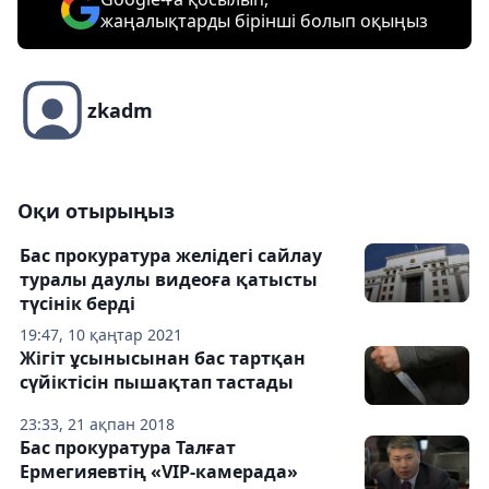
жаңалықтарды бірінші болып оқыңыз
zkadm
Оқи отырыңыз
Бас прокуратура желідегі сайлау
туралы даулы видеоға қатысты
түсінік берді
19:47, 10 қаңтар 2021
Жігіт ұсынысынан бас тартқан
сүйіктісін пышақтап тастады
23:33, 21 ақпан 2018
Бас прокуратура Талғат
Ермегияевтің «VIP-камерада»