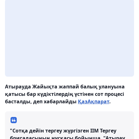
Атырауда Жайықта жаппай балық улануына
қатысы бар күдіктілердің үстінен сот процесі
басталды, деп хабарлайды
ҚазАқпарат
.
"Сотқа дейін тергеу жүргізген ІІМ Тергеу
бригадасының нұсқасы бойынша, "Атырау