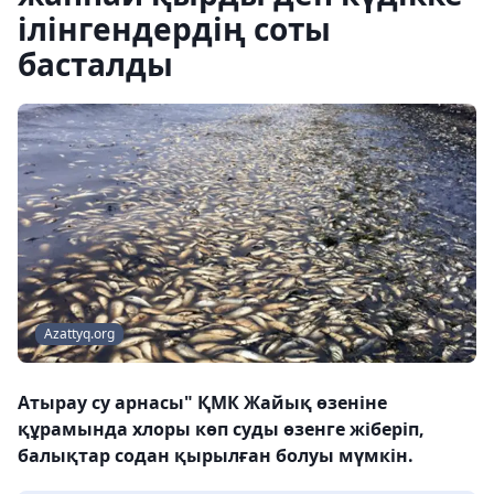
ілінгендердің соты
басталды
Azattyq.org
Атырау су арнасы" ҚМК Жайық өзеніне
құрамында хлоры көп суды өзенге жіберіп,
балықтар содан қырылған болуы мүмкін.