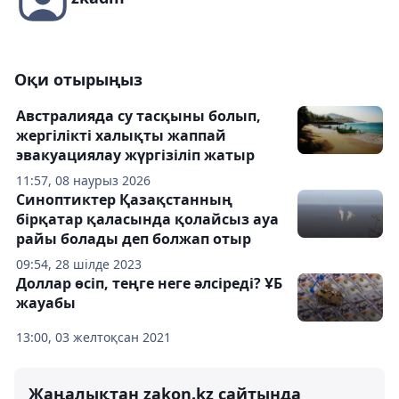
Оқи отырыңыз
Австралияда су тасқыны болып,
жергілікті халықты жаппай
эвакуациялау жүргізіліп жатыр
11:57, 08 наурыз 2026
Синоптиктер Қазақстанның
бірқатар қаласында қолайсыз ауа
райы болады деп болжап отыр
09:54, 28 шілде 2023
Доллар өсіп, теңге неге әлсіреді? ҰБ
жауабы
13:00, 03 желтоқсан 2021
Жаңалықтан zakon.kz сайтында