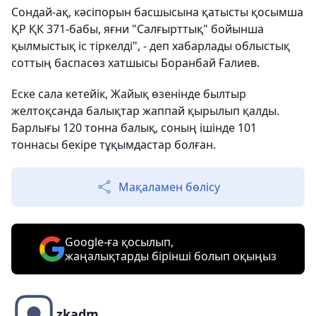
Сондай-ақ, кәсіпорын басшысына қатысты қосымша
ҚР ҚК 371-бабы, яғни "Салғырттық" бойынша
қылмыстық іс тіркелді", - деп хабарлады облыстық
соттың баспасөз хатшысы Боранбай Ғалиев.
Еске сала кетейік, Жайық өзенінде былтыр
желтоқсанда балықтар жаппай қырылып қалды.
Барлығы 120 тонна балық, соның ішінде 101
тоннасы бекіре тұқымдастар болған.
Мақаламен бөлісу
Google-ға қосылып,
жаңалықтарды бірінші болып оқыңыз
zkadm