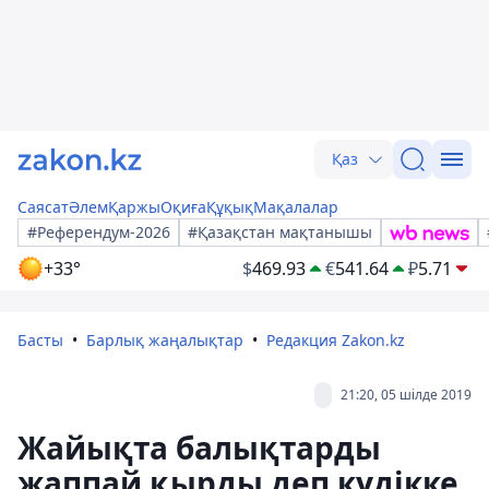
Қаз
Саясат
Әлем
Қаржы
Оқиға
Құқық
Мақалалар
#Референдум-2026
#Қазақстан мақтанышы
+33°
$
469.93
€
541.64
₽
5.71
Басты
Барлық жаңалықтар
Редакция Zakon.kz
21:20, 05 шілде 2019
Жайықта балықтарды
жаппай қырды деп күдікке