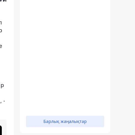
п
р
е
ір
 -
Барлық жаңалықтар