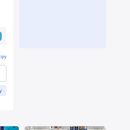
Кіру
у