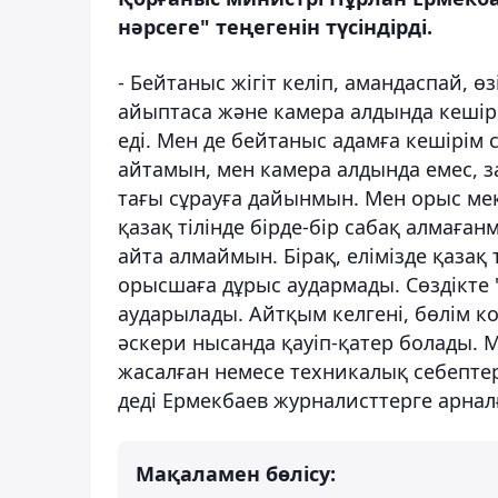
нәрсеге" теңегенін түсіндірді.
- Бейтаныс жігіт келіп, амандаспай, 
айыптаса және камера алдында кешірім
еді. Мен де бейтаныс адамға кешірім 
айтамын, мен камера алдында емес, 
тағы сұрауға дайынмын. Мен орыс мек
қазақ тілінде бірде-бір сабақ алмағанм
айта алмаймын. Бірақ, елімізде қазақ т
орысшаға дұрыс аудармады. Сөздікте 
аударылады. Айтқым келгені, бөлім ко
әскери нысанда қауіп-қатер болады. 
жасалған немесе техникалық себепте
деді Ермекбаев журналисттерге арнал
Мақаламен бөлісу: