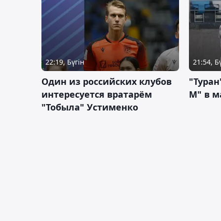
22:19, Бүгін
21:54, Б
Один из российских клубов
"Туран
интересуется вратарём
М" в м
"Тобыла" Устименко