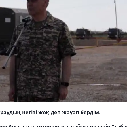
раудың негізі жоқ деп жауап бердім.
ев Арыстағы төтенше жағдайды не үшін "таб