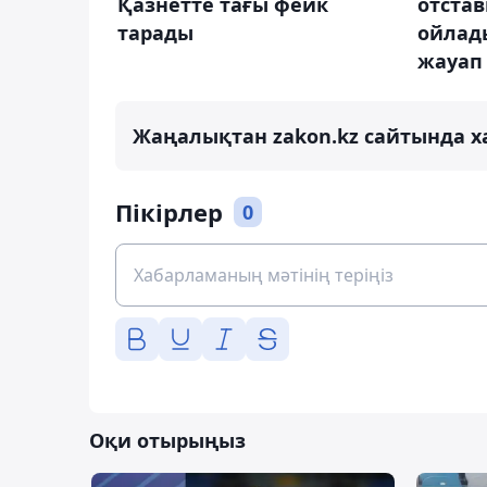
Қазнетте тағы фейк
отстав
тарады
ойлад
жауап 
Жаңалықтан zakon.kz сайтында х
Пікірлер
0
Оқи отырыңыз