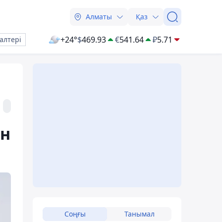
Алматы
Қаз
+24°
$
469.93
€
541.64
₽
5.71
алтері
ын
Соңғы
Танымал