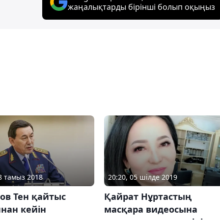
жаңалықтарды бірінші болып оқыңыз
08 тамыз 2018
20:20, 05 шілде 2019
ов Тен қайтыс
Қайрат Нұртастың
нан кейін
масқара видеосына