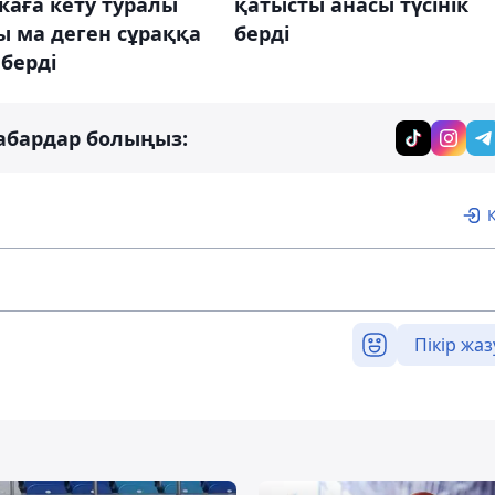
каға кету туралы
қатысты анасы түсінік
ы ма деген сұраққа
берді
берді
абардар болыңыз:
Пікір жаз