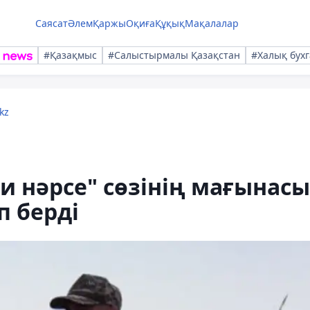
Саясат
Әлем
Қаржы
Оқиға
Құқық
Мақалалар
#Қазақмыс
#Салыстырмалы Қазақстан
#Халық бухг
kz
ғи нәрсе" сөзінің мағынас
п берді