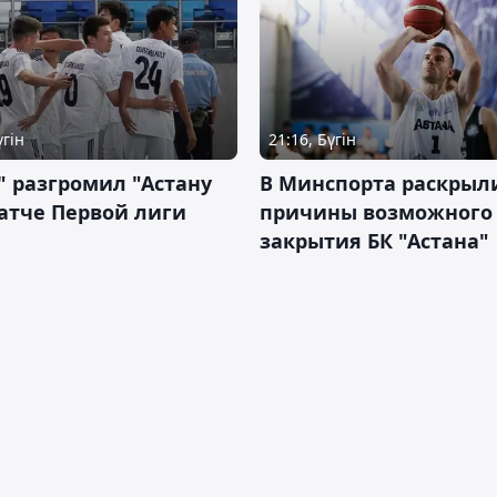
үгін
21:16, Бүгін
" разгромил "Астану
В Минспорта раскрыл
атче Первой лиги
причины возможного
закрытия БК "Астана"