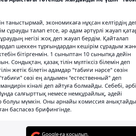
өзін таныстырмай, экономикаға нұқсан келтірдің де
 сұрауды талап етсе, әр адам әртүрлі жауап қата
сұраудың негізі жоқ деп жауап бердім. Қайталап
зардап шеккен тұрғындардан кешірім сұрадым жән
тебін бітіргенмін. 1 сыныптан 10 сыныпқа дейін
ын. Сондықтан, қазақ тілін мүлтіксіз білемін деп
ілін жетік білетін адамдар "табиғи нәрсе" сөзін
"табиғи" сөзі ең алдымен "естественный" деп
мандирін кінәлі деп айтуға болмайды. Себебі, әрб
Мұнда салғырттық немесе немқұрайлық, әдейі
р болуы мүмкін. Оны арнайы комиссия анықтайды,
ған баспасөз брифингінде.
Google-ға қосылып,