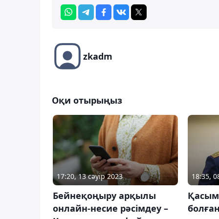
zkadm
Оқи отырыңыз
17:20, 13 сәуір 2023
18:35, 
Бейнеқоңыру арқылы
Қасым
онлайн-несие рәсімдеу –
болған