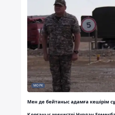
МО РК
Мен де бейтаныс адамға кешірім сұ
Қорғаныс министрі Нұрлан Ермекба