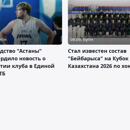
үгін
08:09, Бүгін
дство "Астаны"
Стал известен состав
рдило новость о
"Бейбарыса" на Кубок
тии клуба в Единой
Казахстана 2026 по х
ТБ