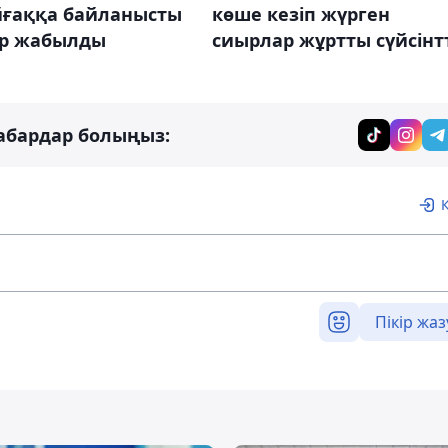
йғаққа байланысты
көше кезіп жүрген
р жабылды
сиырлар жұртты сүйсінт
абардар болыңыз:
Пікір жаз