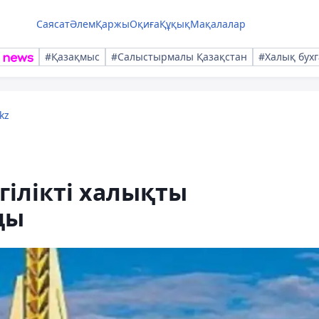
Саясат
Әлем
Қаржы
Оқиға
Құқық
Мақалалар
#Қазақмыс
#Салыстырмалы Қазақстан
#Халық бухг
kz
гілікті халықты
ды