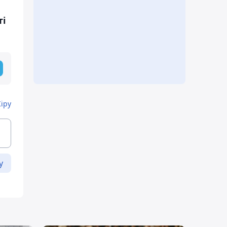
ті
Кіру
у