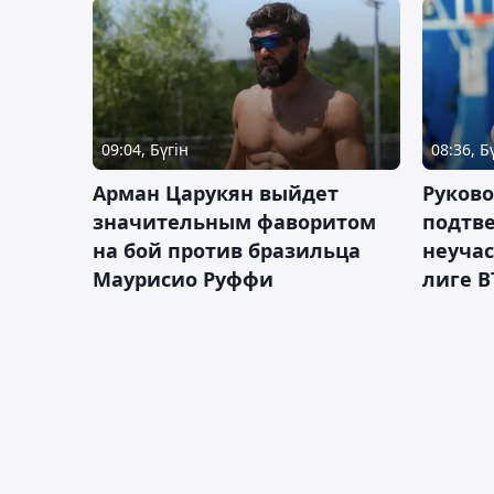
09:04, Бүгін
08:36, Б
Арман Царукян выйдет
Руково
значительным фаворитом
подтве
на бой против бразильца
неучас
Маурисио Руффи
лиге В