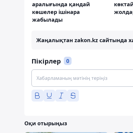
аралығында қандай
көкта
көшелер ішінара
жолда
жабылады
Жаңалықтан zakon.kz сайтында х
Пікірлер
0
Оқи отырыңыз