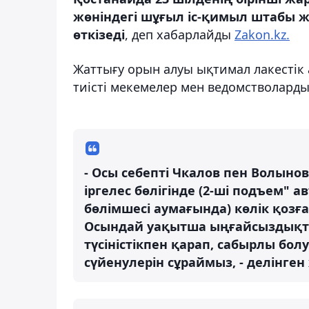
жөніндегі шұғыл іс-қимыл штабы 
өткізеді
, деп хабарлайды
Zakon.kz.
Жаттығу орын алуы ықтимал лакестік 
тиісті мекемелер мен ведомстволарды
- Осы себепті Чкалов пен Волыно
іргелес бөлігінде (2-ші подъем"
бөлімшесі аумағында) көлік қоз
Осындай уақытша ыңғайсыздықта
түсіністікпен қарап, сабырлы бо
сүйенулерін сұраймыз, - делінген