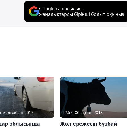
Google-ға қосылып,
жаңалықтарды бірінші болып оқыңыз
25 желтоқсан 2017
22:57, 06 ақпан 2018
дар облысында
Жол ережесін бұзбай