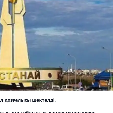
л қозғалысы шектелді.
артысында облыстық лаңкестікпен күрес