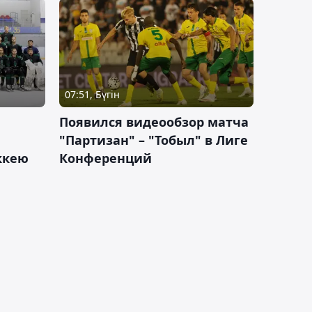
07:51, Бүгін
Появился видеообзор матча
"Партизан" – "Тобыл" в Лиге
оккею
Конференций