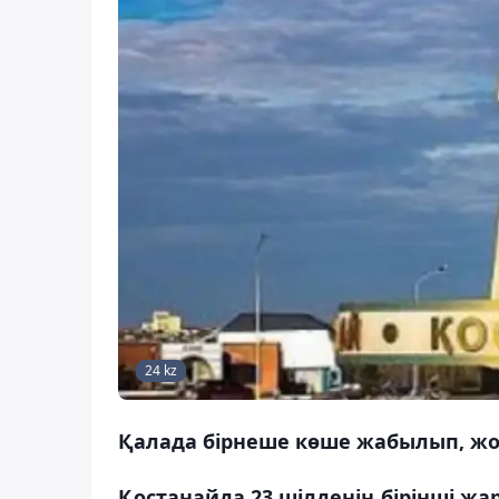
24 kz
Қалада бірнеше көше жабылып, жо
Қостанайда 23 шілденің бірінші ж