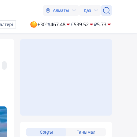
Алматы
Қаз
+30°
$
467.48
€
539.52
₽
5.73
алтері
Соңғы
Танымал