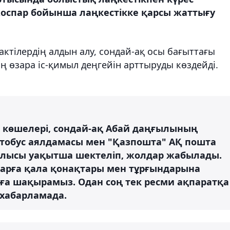
жоспар бойынша лаңкестікке қарсы жаттығу
актілердің алдын алу, сондай-ақ осы бағыттағы
ң өзара іс-қимыл деңгейін арттыруды көздейді.
в көшелері, сондай-ақ Абай даңғылының
 автобус аялдамасы мен "Қазпошта" АҚ пошта
ғалысы уақытша шектеліп, жолдар жабылады.
рға қала қонақтары мен тұрғындарына
луға шақырамыз. Одан соң тек ресми ақпаратқа
 хабарламада.