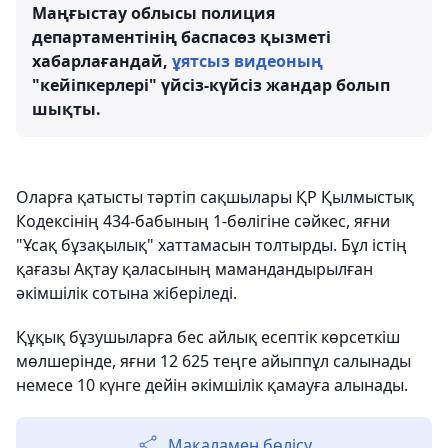
Маңғыстау облысы полиция
департаментінің баспасөз қызметі
хабарлағандай,
ұятсыз видеоның
"кейіпкерлері" үйсіз-күйсіз жандар болып
шықты.
Оларға қатысты тәртіп сақшылары ҚР Қылмыстық
Кодексінің 434-бабының 1-бөлігіне сәйкес, яғни
"Ұсақ бұзақылық" хаттамасын толтырды. Бұл істің
қағазы Ақтау қаласының мамандандырылған
әкімшілік сотына жіберіледі.
Құқық бұзушыларға бес айлық есептік көрсеткіш
мөлшерінде, яғни 12 625 теңге айыппұл салынады
немесе 10 күнге дейін әкімшілік қамауға алынады.
Мақаламен бөлісу