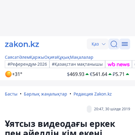
Қаз
Саясат
Әлем
Қаржы
Оқиға
Құқық
Мақалалар
#Референдум-2026
#Қазақстан мақтанышы
+31°
$
469.93
€
541.64
₽
5.71
Басты
Барлық жаңалықтар
Редакция Zakon.kz
20:47, 30 шілде 2019
Ұятсыз видеодағы еркек
пен әйелдің кім екені