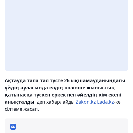
Ақтауда тапа-тал түсте 26 ықшамауданындағы
үйдің ауласында елдің көзінше жыныстық
қатынасқа түскен еркек пен әйелдің кім екені
анықталды
, деп хабарлайды
Zakon.kz
Lada.kz
-ке
сілтеме жасап.