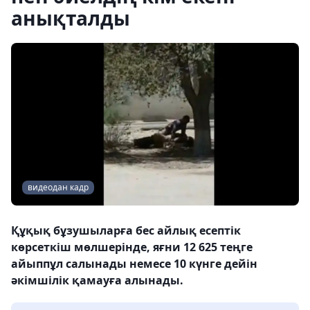
анықталды
видеодан кадр
Құқық бұзушыларға бес айлық есептік
көрсеткіш мөлшерінде, яғни 12 625 теңге
айыппұл салынады немесе 10 күнге дейін
әкімшілік қамауға алынады.