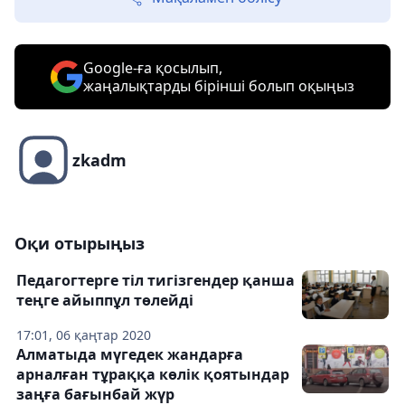
Google-ға қосылып,
жаңалықтарды бірінші болып оқыңыз
zkadm
Оқи отырыңыз
Педагогтерге тіл тигізгендер қанша
теңге айыппұл төлейді
17:01, 06 қаңтар 2020
Алматыда мүгедек жандарға
арналған тұраққа көлік қоятындар
заңға бағынбай жүр