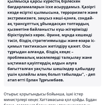
қылмысқа қарсы күрестің бірлескен
бағдарламаларын іске асырудамыз. Қазіргі
кезде есірткі қылмысына, терроризмге және
экстремизмге, заңсыз көші-қонға, сондай-
ақ трансұлттық ұйымдасқан топтардың
қызметіне байланысты күш-жігерімізді
біріктіруіміз керек. Әрине, мұнда кешенді
тәсіл, біздің стратегиямызды және өзара іс-
қимыл тактикасын жетілдіру қажет. Осы
тұрғыдан алғанда, біздің кеңес –
проблемалық мәселелерді талқылау және
ықтимал қауіптердің алдын алуға
бағытталған уақтылы шешімдер қабылдау
үшін қолайлы алаң болып табылады", - деп
атап өтті Ерлан Тұрғымбаев.
Отырыс қорытындысы бойынша, ішкі істер
министрлері кеңес Хаттамасына қол қойды. Бұдан