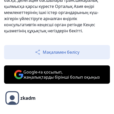
басқа, делегация басшылары трансшекаралық
қылмысқа қарсы күресте Орталық Азия өңірі
мемлекеттерінің ішкі істер органдарының күш-
жігерін үйлестіруге арналған өңірлік
консультативтік-кеңесші орган ретінде Кеңес
қызметінің құқықтық негіздерін бекітті.
Мақаламен бөлісу
Google-ға қосылып,
жаңалықтарды бірінші болып оқыңыз
zkadm