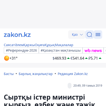
Қаз
Саясат
Әлем
Қаржы
Оқиға
Құқық
Мақалалар
#Референдум-2026
#Қазақстан мақтанышы
+31°
$
469.93
€
541.64
₽
5.71
Басты
Барлық жаңалықтар
Редакция Zakon.kz
20:49, 09 тамыз 2019
Сыртқы істер министрі
қырғыз, өзбек және тәжік