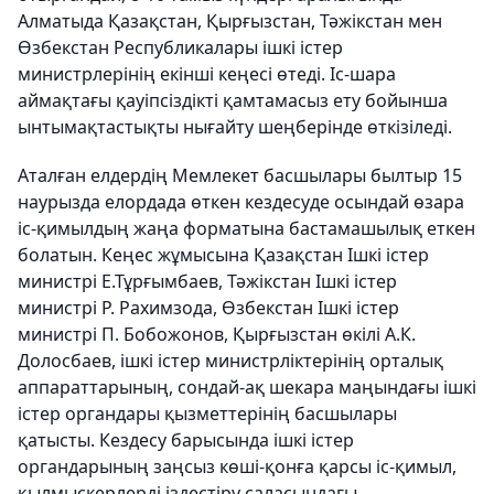
Алматыда Қазақстан, Қырғызстан, Тәжікстан мен
Өзбекстан Республикалары ішкі істер
министрлерінің екінші кеңесі өтеді. Іс-шара
аймақтағы қауіпсіздікті қамтамасыз ету бойынша
ынтымақтастықты нығайту шеңберінде өткізіледі.
Аталған елдердің Мемлекет басшылары былтыр 15
наурызда елордада өткен кездесуде осындай өзара
іс-қимылдың жаңа форматына бастамашылық еткен
болатын. Кеңес жұмысына Қазақстан Ішкі істер
министрі Е.Тұрғымбаев, Тәжікстан Ішкі істер
министрі Р. Рахимзода, Өзбекстан Ішкі істер
министрі П. Бобожонов, Қырғызстан өкілі А.К.
Долосбаев, ішкі істер министрліктерінің орталық
аппараттарының, сондай-ақ шекара маңындағы ішкі
істер органдары қызметтерінің басшылары
қатысты. Кездесу барысында ішкі істер
органдарының заңсыз көші-қонға қарсы іс-қимыл,
қылмыскерлерді іздестіру саласындағы