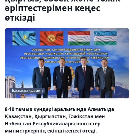
әріптестерімен кеңес
өткізді
Баспасөз қызметі
8-10 тамыз күндері аралығында Алматыда
Қазақстан, Қырғызстан, Тәжікстан мен
Өзбекстан Республикалары ішкі істер
министрлерінің екінші кеңесі өтеді.