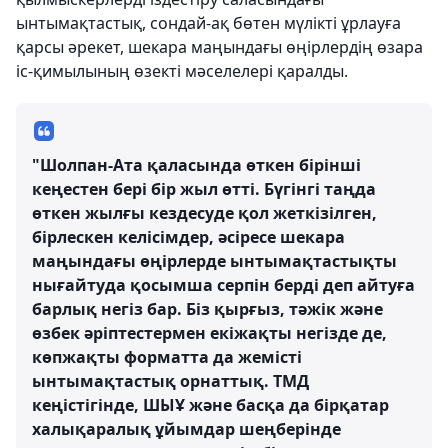
ынтымақтастық, сондай-ақ бөтен мүлікті ұрлауға
қарсы әрекет, шекара маңындағы өңірлердің өзара
іс-қимылының өзекті мәселелері қаралды.
"Шолпан-Ата қаласында өткен бірінші
кеңестен бері бір жыл өтті. Бүгінгі таңда
өткен жылғы кездесуде қол жеткізілген,
бірлескен келісімдер, әсіресе шекара
маңындағы өңірлерде ынтымақтастықты
нығайтуда қосымша серпін берді деп айтуға
барлық негіз бар. Біз қырғыз, тәжік және
өзбек әріптестермен екіжақты негізде де,
көпжақты форматта да жемісті
ынтымақтастық орнаттық. ТМД
кеңістігінде, ШЫҰ және басқа да бірқатар
халықаралық ұйымдар шеңберінде