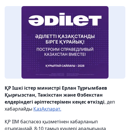
ҚР Ішкі істер министрі Ерлан Тұрғымбаев
Қырғызстан, Тәжікстан және Өзбекстан
елдеріндегі әріптестерімен кеңес өткізді
, деп
хабарлайды
ҚазАқпарат.
ҚР ІІМ баспасөз қызметінен хабарланып
отырғандай, 8-10 тамыз күндері аралығында