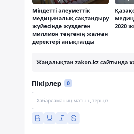
Міндетті әлеуметтік
Қазақс
медициналық сақтандыру
медиц
жүйесінде жүздеген
2020 
миллион теңгенің жалған
деректері анықталды
Жаңалықтан zakon.kz сайтында х
Пікірлер
0