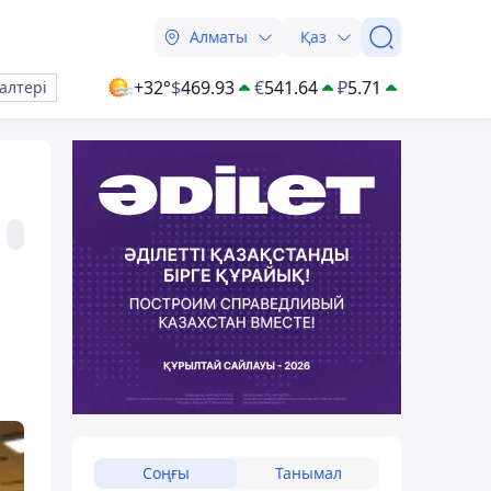
Алматы
Қаз
+32°
$
469.93
€
541.64
₽
5.71
алтері
Соңғы
Танымал