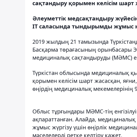
сақтандыру қорымен келісім шарт 
Әлеуметтік медсақтандыру жүйес
ІТ саласында тындырымды жұмыс 
2019 жылдың 21 тамызында Түркістан
Басқарма төрағасының орынбасары Эр
медициналық сақтандыруды (МӘМС) енг
Түркістан облысында медициналық қы
қорымен келісім шарт жасасқан, яғни
өңірдің медициналық мекемелерінің 9
Облыс тұрғындары МӘМС-тің енгізілу
ақпараттанған. Алайда, медициналық
жұмыс жүргізу үшін өңірлік медицин
мәселелерді ретке келтіру қажет.