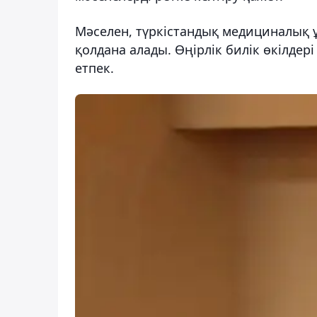
Мәселен, түркістандық медициналық 
қолдана алады. Өңірлік билік өкілде
етпек.