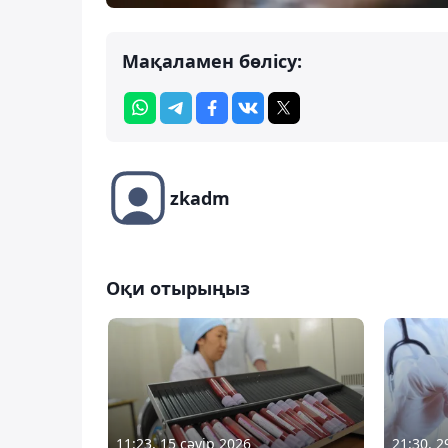
Мақаламен бөлісу:
zkadm
Оқи отырыңыз
11:23, 15 сәуір 2026
21:30, 