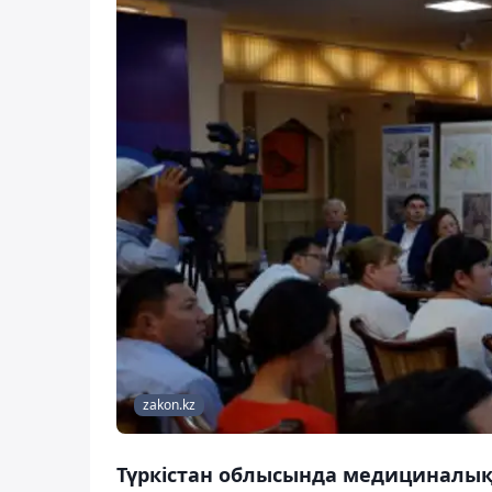
zakon.kz
Түркістан облысында медициналық