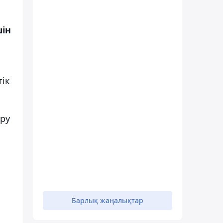
ін
ік
ыру
Барлық жаңалықтар