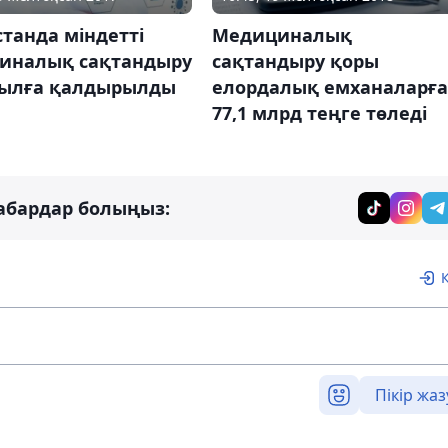
танда міндетті
Медициналық
иналық сақтандыру
сақтандыру қоры
жылға қалдырылды
елордалық емханаларға
77,1 млрд теңге төледі
абардар болыңыз:
Пікір жаз