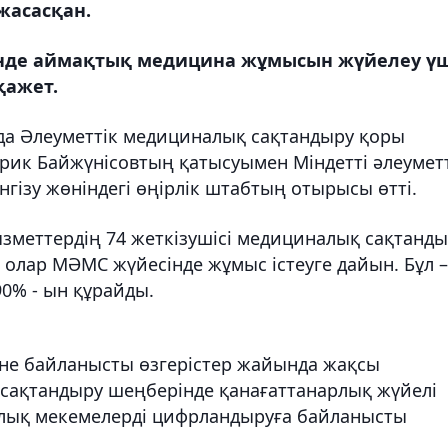
жасасқан.
інде аймақтық медицина жұмысын жүйелеу үш
қажет.
да Әлеуметтік медициналық сақтандыру қоры
ик Байжүнісовтың қатысуымен Міндетті әлеуметт
ізу жөніндегі өңірлік штабтың отырысы өтті.
зметтердің 74 жеткізушісі медициналық сақтанд
, олар МӘМС жүйесінде жұмыс істеуге дайын. Бұл –
0% - ын құрайды.
іне байланысты өзгерістер жайында жақсы
 сақтандыру шеңберінде қанағаттанарлық жүйелі
алық мекемелерді цифрландыруға байланысты