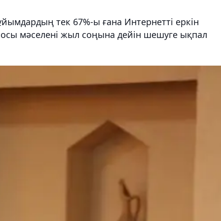
ұйымдардың тек 67%-ы ғана Интернетті еркін
рі осы мәселені жыл соңына дейін шешуге ықпал