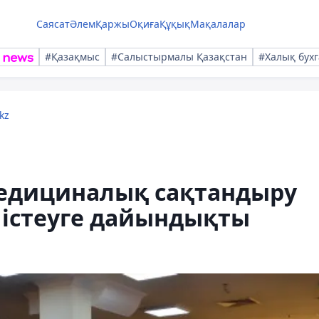
Саясат
Әлем
Қаржы
Оқиға
Құқық
Мақалалар
#Қазақмыс
#Салыстырмалы Қазақстан
#Халық бухг
kz
медициналық сақтандыру
істеуге дайындықты