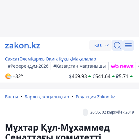
Қаз
Саясат
Әлем
Қаржы
Оқиға
Құқық
Мақалалар
#Референдум-2026
#Қазақстан мақтанышы
+32°
$
469.93
€
541.64
₽
5.71
Басты
Барлық жаңалықтар
Редакция Zakon.kz
20:35, 02 қыркүйек 2019
Мұхтар Құл-Мұхаммед
Сенаттағы комитетті