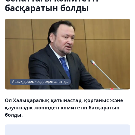
басқаратын болды
Ашық дерек көздерден алынды
Ол Халықаралық қатынастар, қорғаныс және
қауіпсіздік жөніндегі комитетін басқаратын
болды.