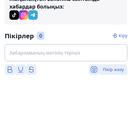
хабардар болыңыз:
Пікірлер
0
Кіру
Пікір жазу