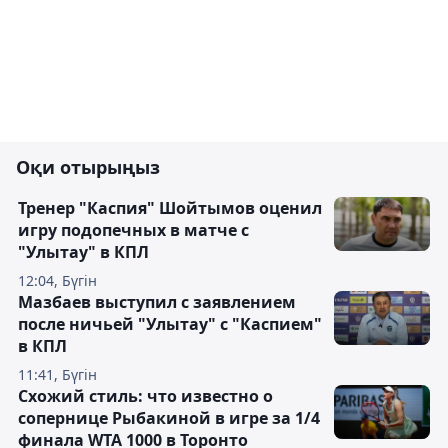
Оқи отырыңыз
Тренер "Каспия" Шойтымов оценил
игру подопечных в матче с
"Улытау" в КПЛ
12:04, Бүгін
Мазбаев выступил с заявлением
после ничьей "Улытау" с "Каспием"
в КПЛ
11:41, Бүгін
Схожий стиль: что известно о
сопернице Рыбакиной в игре за 1/4
финала WTA 1000 в Торонто