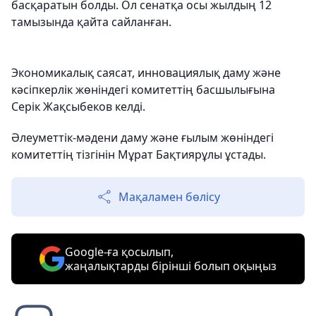
басқаратын болды. Ол сенатқа осы жылдың 12
тамызында қайта сайланған.
Экономикалық саясат, инновациялық даму және
кәсіпкерлік жөніндегі комитеттің басшылығына
Серік Жақсыбеков келді.
Әлеуметтік-мәдени даму және ғылым жөніндегі
комитеттің тізгінін Мұрат Бақтиярұлы ұстады.
Мақаламен бөлісу
Google-ға қосылып,
жаңалықтарды бірінші болып оқыңыз