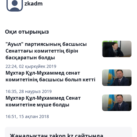
zkadm
Оқи отырыңыз
"Ауыл" партиясының басшысы
Сенаттағы комитеттің бірін
басқаратын болды
22:24, 02 қыркүйек 2019
Мұхтар Құл-Мұхаммед сенат
комитетінің басшысы болып кетті
16:35, 28 наурыз 2019
Мұхтар Құл-Мұхаммед Сенат
комитетіне мүше болды
16:51, 15 ақпан 2018
Жаңалықтан zakon.kz сайтында