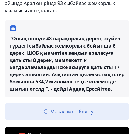
айында Арал өңірінде 93 сыбайлас жемқорлық
қылмысы анықталған.
"Оның ішінде 48 парақорлық дерегі, жүйелі
түрдегі сыбайлас жемқорлық бойынша 6
дерек, ШОБ қызметіне заңсыз араласуға
қатысты 8 дерек, мемлекеттік
бағдарламаларды іске асыруға қатысты 17
дерек ашылған. Аяқталған қылмыстық істер
бойынша 534,2 миллион теңге көлемінде
шығын өтелді", - дейді Ардақ Ерсейітов.
Мақаламен бөлісу