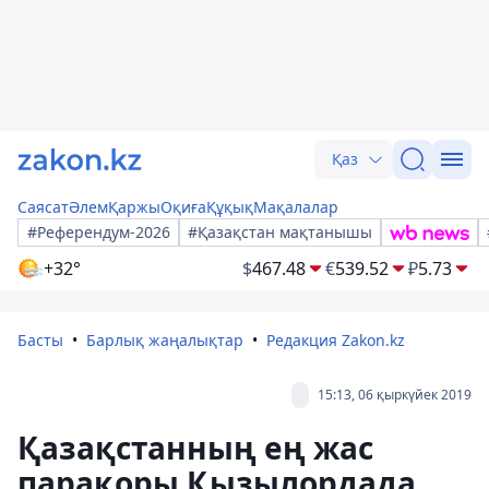
Қаз
Саясат
Әлем
Қаржы
Оқиға
Құқық
Мақалалар
#Референдум-2026
#Қазақстан мақтанышы
+32°
$
467.48
€
539.52
₽
5.73
Басты
Барлық жаңалықтар
Редакция Zakon.kz
15:13, 06 қыркүйек 2019
Қазақстанның ең жас
парақоры Қызылордада