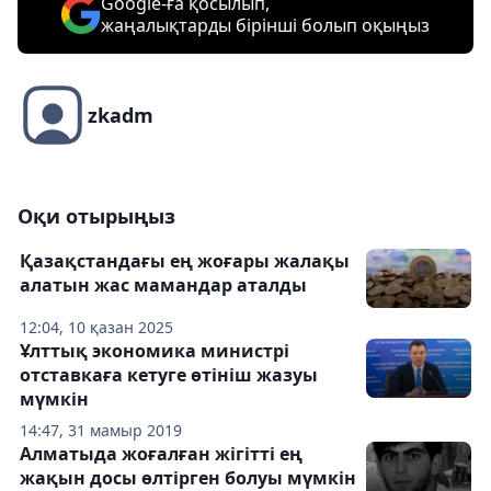
Google-ға қосылып,
жаңалықтарды бірінші болып оқыңыз
zkadm
Оқи отырыңыз
Қазақстандағы ең жоғары жалақы
алатын жас мамандар аталды
12:04, 10 қазан 2025
Ұлттық экономика министрі
отставкаға кетуге өтініш жазуы
мүмкін
14:47, 31 мамыр 2019
Алматыда жоғалған жігітті ең
жақын досы өлтірген болуы мүмкін