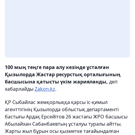
100 мың теңге пара алу кезінде ұсталған
Қызылорда Жастар ресурстық орталығының
басшысына қатысты үкім жарияланды,
деп
хабарлайды
Zakon.kz
.
ҚР Сыбайлас жемқорлыққа қарсы іс-қимыл
агенттігінің Қызылорда облыстық департаменті
бастығы Ардақ Ерсейітов 26 жастағы ЖРО басшысы
Абылайхан Сабанбаевтың ұсталуы туралы айтты.
Жарты жыл бұрын осы қызметке тағайындалған