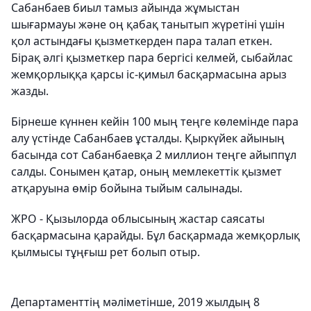
Сабанбаев биыл тамыз айында жұмыстан
шығармауы және оң қабақ танытып жүретіні үшін
қол астындағы қызметкерден пара талап еткен.
Бірақ әлгі қызметкер пара бергісі келмей, сыбайлас
жемқорлыққа қарсы іс-қимыл басқармасына арыз
жазды.
Бірнеше күннен кейін 100 мың теңге көлемінде пара
алу үстінде Сабанбаев ұсталды. Қыркүйек айының
басында сот Сабанбаевқа 2 миллион теңге айыппұл
салды. Сонымен қатар, оның мемлекеттік қызмет
атқаруына өмір бойына тыйым салынады.
ЖРО - Қызылорда облысының жастар саясаты
басқармасына қарайды. Бұл басқармада жемқорлық
қылмысы тұңғыш рет болып отыр.
Департаменттің мәліметінше, 2019 жылдың 8