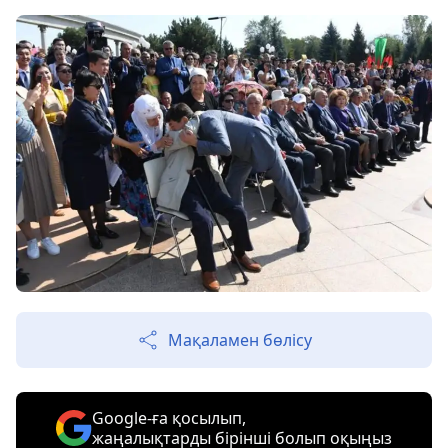
Мақаламен бөлісу
Google-ға қосылып,
жаңалықтарды бірінші болып оқыңыз