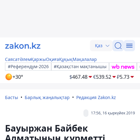
Қаз
Саясат
Әлем
Қаржы
Оқиға
Құқық
Мақалалар
#Референдум-2026
#Қазақстан мақтанышы
+30°
$
467.48
€
539.52
₽
5.73
Басты
Барлық жаңалықтар
Редакция Zakon.kz
17:56, 16 қыркүйек 2019
Бауыржан Байбек
Алматының құрметті