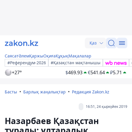
Қаз
Саясат
Әлем
Қаржы
Оқиға
Құқық
Мақалалар
#Референдум-2026
#Қазақстан мақтанышы
+27°
$
469.93
€
541.64
₽
5.71
Басты
Барлық жаңалықтар
Редакция Zakon.kz
16:51, 24 қыркүйек 2019
Назарбаев Қазақстан
туралы: ұлтаралық