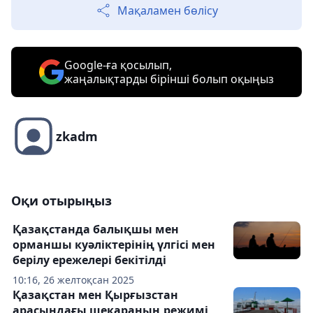
Мақаламен бөлісу
Google-ға қосылып,
жаңалықтарды бірінші болып оқыңыз
zkadm
Оқи отырыңыз
Қазақстанда балықшы мен
орманшы куәліктерінің үлгісі мен
берілу ережелері бекітілді
10:16, 26 желтоқсан 2025
Қазақстан мен Қырғызстан
арасындағы шекараның режимі