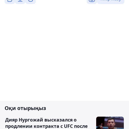
Оқи отырыңыз
Дияр Нургожай высказался о
продлении контракта с UFC после