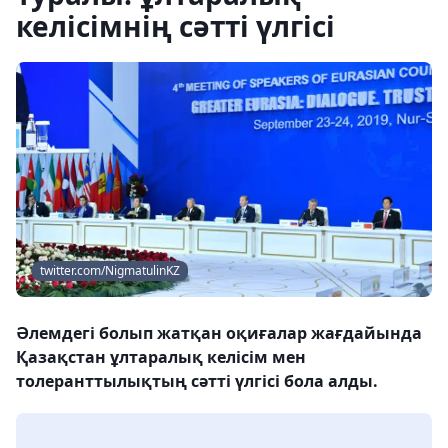
келісімнің сәтті үлгісі
twitter.com/NigmatulinKZ
Әлемдегі болып жатқан оқиғалар жағдайында
Қазақстан ұлтаралық келісім мен
толеранттылықтың сәтті үлгісі бола алды.