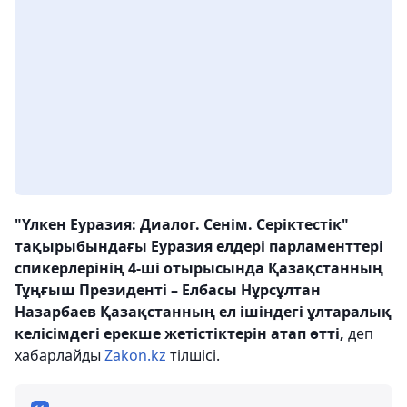
"Үлкен Еуразия: Диалог. Сенім. Серіктестік"
тақырыбындағы Еуразия елдері парламенттері
спикерлерінің 4-ші отырысында Қазақстанның
Тұңғыш Президенті – Елбасы Нұрсұлтан
Назарбаев Қазақстанның ел ішіндегі ұлтаралық
келісімдегі ерекше жетістіктерін атап өтті,
деп
хабарлайды
Zakon.kz
тілшісі.