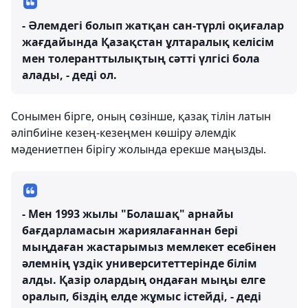
- Әлемдегі болып жатқан сан-түрлі оқиғалар
жағдайында Қазақстан ұлтаралық келісім
мен толеранттылықтың сәтті үлгісі бола
алады, - деді ол.
Сонымен бірге, оның сөзінше, қазақ тілін латын
әліпбиіне кезең-кезеңмен көшіру әлемдік
мәдениетпен бірігу жолында ерекше маңызды.
- Мен 1993 жылы "Болашақ" арнайы
бағдарламасын жариялағаннан бері
мыңдаған жастарымыз мемлекет есебінен
әлемнің үздік университеттерінде білім
алды. Қазір олардың ондаған мыңы елге
оралып, біздің елде жұмыс істейді, - деді