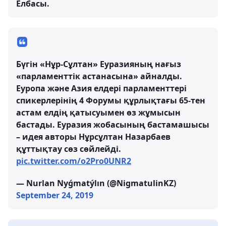
Елбасы.
Бүгін «Нұр-Сұлтан» Еуразияның нағыз
«парламенттік астанасына» айналды.
Еуропа және Азия елдері парламенттері
спикерлерінің 4 Форумы құрлықтағы 65-тен
астам елдің қатысуымен өз жұмысын
бастады. Еуразия жобасының бастамашысы
– идея авторы Нұрсұлтан Назарбаев
құттықтау сөз сөйлейді.
pic.twitter.com/o2Pro0UNR2
— Nurlan Nyǵmatýlın (@NigmatulinKZ)
September 24, 2019