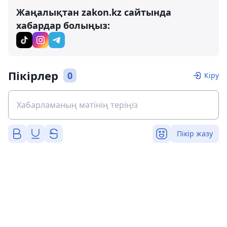
Жаңалықтан zakon.kz сайтында
хабардар болыңыз:
Пікірлер
0
Кіру
Пікір жазу