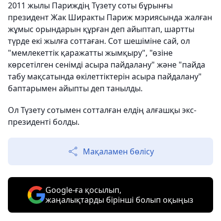
2011 жылы Париждің Түзету соты бұрынғы
президент Жак Ширакты Париж мэриясында жалған
жұмыс орындарын құрған деп айыптап, шартты
түрде екі жылға соттаған. Сот шешіміне сай, ол
"мемлекеттік қаражатты жымқыру", "өзіне
көрсетілген сенімді асыра пайдалану" және "пайда
табу мақсатында өкілеттіктерін асыра пайдалану"
баптарымен айыпты деп танылды.
Ол Түзету сотымен сотталған елдің алғашқы экс-
президенті болды.
Мақаламен бөлісу
Google-ға қосылып,
жаңалықтарды бірінші болып оқыңыз