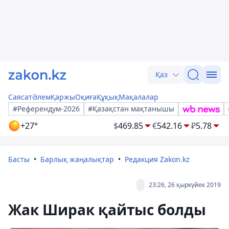
Қаз
Саясат
Әлем
Қаржы
Оқиға
Құқық
Мақалалар
#Референдум-2026
#Қазақстан мақтанышы
+27°
$
469.85
€
542.16
₽
5.78
Басты
Барлық жаңалықтар
Редакция Zakon.kz
23:26, 26 қыркүйек 2019
Жак Ширак қайтыс болды