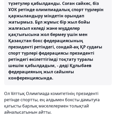
түзетулер қабылданды. Соған сәйкес, біз
ҰОК ретінде олимпиадалық спорт түрлерін
қаржыландыру міндетін орындап
жатырмыз. Бұл жұмыс бір жыл бойы
жалғасып келеді және мүдделер
қақтығысына жол бермеу үшін мен
Қазақстан бокс федерациясының
президенті ретіндегі, сондай-ақ ҚР судағы
спорт түрлері федерациясы президенті
ретіндегі өкілеттігімді тоқтату туралы
шешім қабылдадым, - деді Құлыбаев
федерацияның жыл сайынғы
конференциясында.
Ол Ұлттық Олимпиада комитетінің президенті
ретінде спортты, ең алдымен боксты дамытуға
қатысты барлық мәселелермен толықтай
айналысатынын айтты.