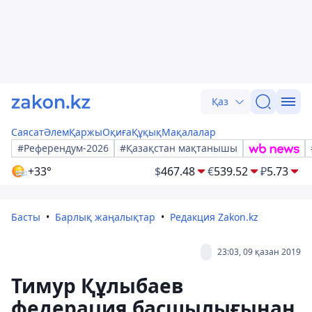
Қаз
Саясат
Әлем
Қаржы
Оқиға
Құқық
Мақалалар
#Референдум-2026
#Қазақстан мақтанышы
+33°
$
467.48
€
539.52
₽
5.73
Басты
Барлық жаңалықтар
Редакция Zakon.kz
23:03, 09 қазан 2019
Тимур Құлыбаев
федерация басшылығынан