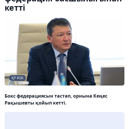
кетті
ҚР ҰОК
Бокс федерациясын тастап, орнына Кеңес
Рақышевты қойып кетті.