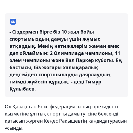
- Сіздермен бірге біз 10 жыл бойы
спортымыздың дамуы үшін жұмыс
атқардық. Менің нәтижелерім жаман емес
деп ойлаймын: 2 Олимпиада чемпионы, 11
әлем чемпионы және Вал Паркер кубогы. Ең
бастысы, біз жоғары халықаралық
деңгейдегі спортшыларды даярлаудың
тиімді жүйесін құрдық, - деді Тимур
Құлыбаев.
Ол Қазақстан бокс федерациясының президенті
қызметіне ұлттық спортты дамыту ісіне белсенді
қатысып жүрген Кеңес Рақышевтің кандидатурасын
ұсынды.