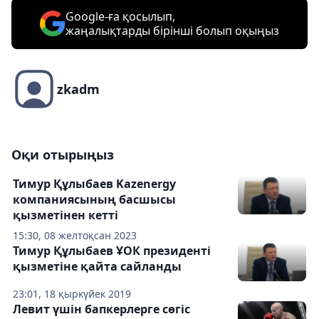
Google-ға қосылып,
жаңалықтарды бірінші болып оқыңыз
zkadm
Оқи отырыңыз
Тимур Құлыбаев Kazenergу
компаниясының басшысы
қызметінен кетті
15:30, 08 желтоқсан 2023
Тимур Құлыбаев ҰОК президенті
қызметіне қайта сайланды
23:01, 18 қыркүйек 2019
Левит үшін бапкерлерге сөгіс