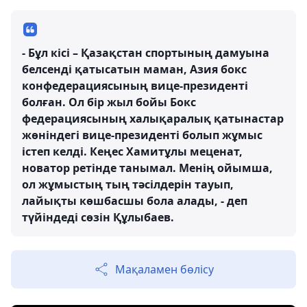
- Бұл кісі – Қазақстан спортының дамуына
белсенді қатысатын маман, Азия бокс
конфедерациясының вице-президенті
болған. Ол бір жыл бойы Бокс
федерациясының халықаралық қатынастар
жөніндегі вице-президенті болып жұмыс
істеп келді. Кеңес Хамитұлы меценат,
новатор ретінде танымал. Менің ойымша,
ол жұмыстың тың тәсілдерін тауып,
лайықты көшбасшы бола алады, - деп
түйіндеді сөзін Құлыбаев.
Мақаламен бөлісу