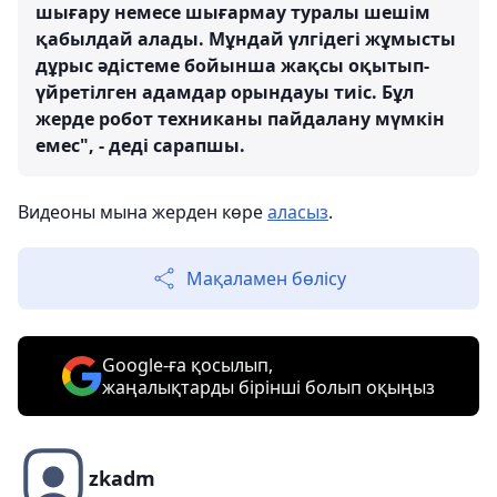
шығару немесе шығармау туралы шешім
қабылдай алады. Мұндай үлгідегі жұмысты
дұрыс әдістеме бойынша жақсы оқытып-
үйретілген адамдар орындауы тиіс. Бұл
жерде робот техниканы пайдалану мүмкін
емес", - деді сарапшы.
Видеоны мына жерден көре
аласыз
.
Мақаламен бөлісу
Google-ға қосылып,
жаңалықтарды бірінші болып оқыңыз
zkadm