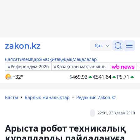
Қаз
Саясат
Әлем
Қаржы
Оқиға
Құқық
Мақалалар
#Референдум-2026
#Қазақстан мақтанышы
+32°
$
469.93
€
541.64
₽
5.71
Басты
Барлық жаңалықтар
Редакция Zakon.kz
22:01, 23 қазан 2019
Арыста робот техникалық
құралдарды пайдалануға