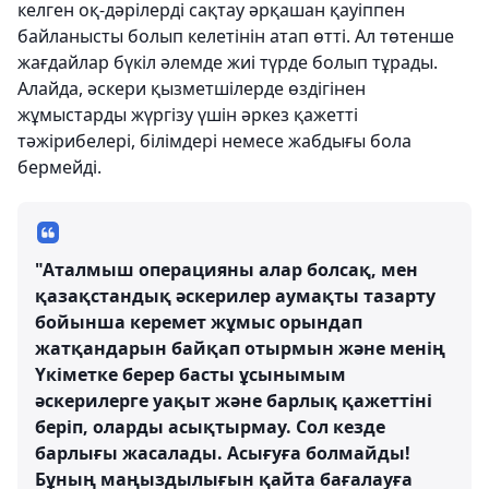
келген оқ-дәрілерді сақтау әрқашан қауіппен
байланысты болып келетінін атап өтті. Ал төтенше
жағдайлар бүкіл әлемде жиі түрде болып тұрады.
Алайда, әскери қызметшілерде өздігінен
жұмыстарды жүргізу үшін әркез қажетті
тәжірибелері, білімдері немесе жабдығы бола
бермейді.
"Аталмыш операцияны алар болсақ, мен
қазақстандық әскерилер аумақты тазарту
бойынша керемет жұмыс орындап
жатқандарын байқап отырмын және менің
Үкіметке берер басты ұсынымым
әскерилерге уақыт және барлық қажеттіні
беріп, оларды асықтырмау. Сол кезде
барлығы жасалады. Асығуға болмайды!
Бұның маңыздылығын қайта бағалауға