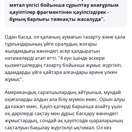
метал үлгісі бойынша сұрыптау анағұрлым
қауіптілер фрагментінен қауіпсіздірек -
бұның барлығы тиянақты жасалуда".
Одан басқа, ол қаланың аумағын тазарту және қала
тұрғындарының үйге оралудың жоғары
жылдамдығы жөніндегі әсер қалдыратын
нәтижелерді атап өтті. "4 күн ішінде әскери
қызметшілердің тазарту бойынша жұмыс жүргізіп,
адамдарды үйге қайтара алғандары әрине үлкен
жұмыс".
Американдық сарапшылардың айтуынша, мұндай
оқиғаларды алдын ала білу мүмкін емес. Орын алуы
да ғажап емес. Қауіп-қатерді барынша азайту үшін
оқ-дәрілерді сақтау мен дұрыс басқару жөніндегі
жұмыстардың, сондай-ақ қауіпсіздік шараларының
сақталуын бақылау жүргізілуі ықтимал. Ол кез