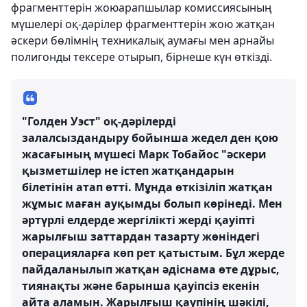
фрагменттерін жоюарапшылар комиссиясының
мүшелері оқ-дәрілер фрагменттерін жою жатқан
әскери бөлімнің техникалық аумағы мен арнайы
полигонды тексере отырып, бірнеше күн өткізді.
"Голден Уэст" оқ-дәрілерді
залалсыздандыру бойынша жедел ден қою
жасағының мүшесі Марк Тобайос "әскери
қызметшілер не істеп жатқандарын
білетінін атап өтті. Мұнда өткізіліп жатқан
жұмыс маған ауқымды болып көрінеді. Мен
әртүрлі елдерде жергілікті жерді қауіпті
жарылғыш заттардан тазарту жөніндегі
операцияларға көп рет қатыстым. Бұл жерде
пайдаланылып жатқан әдіснама өте дұрыс,
тиянақты және барынша қауіпсіз екенін
айта аламын. Жарылғыш қаупінің шәкілі,