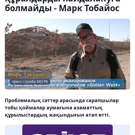
болмайды - Марк Тобайос
пресс-служба МО РК
Проблемалық сәттер арасында сарапшылар
тобы қоймалар аумағына азаматтық
құрылыстардың жақындығын атап өтті.