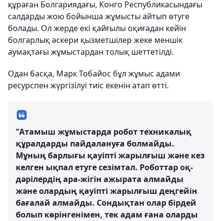
құраған Болгариядағы, Конго Республикасындағы
салдарды жою бойынша жұмысты айтып өтуге
болады. Ол жерде екі қайғылы оқиғадан кейін
болгарлық әскери қызметшілер жеке меншік
аумақтағы жұмыстардан толық шеттетілді.
Одан басқа, Марк Тобайос бұл жұмыс адами
ресурспен жүргізілуі тиіс екенін атап өтті.
"Атамыш жұмыстарда робот техникалық
құралдарды пайдалануға болмайды.
Мұның барлығы қауіпті жарылғыш және кез
келген ықпал етуге сезімтал. Роботтар оқ-
дәрілердің ара-жігін ажырата алмайды
және олардың қауіпті жарылғыш деңгейін
бағалай алмайды. Сондықтан олар бірдей
болып көрінгенімен, тек адам ғана оларды