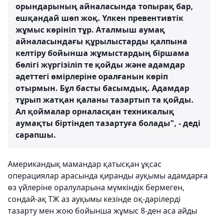
орындарының айналасында топырақ бар,
ешқандай шөп жоқ. Үлкен превентивтік
жұмыс көрініп тұр. Аталмыш аумақ
айналасындағы құрылыстарды қалпына
келтіру бойынша жұмыстардың біршама
бөлігі жүргізіліп те қойды және адамдар
әдеттегі өмірлеріне оралғанын көріп
отырмын. Бұл басты басымдық. Адамдар
тұрып жатқан қаланы тазартып та қойды.
Ал қоймалар орналасқан техникалық
аумақты біртіндеп тазартуға болады", - деді
сарапшы.
Американдық мамандар қатысқан ұқсас
операциялар арасында қиранды ауқымы адамдарға
өз үйлеріне оралуларына мүмкіндік бермеген,
сондай-ақ ТЖ аз ауқымы кезінде оқ-дәрілерді
тазарту мен жою бойынша жұмыс 8-ден аса айды