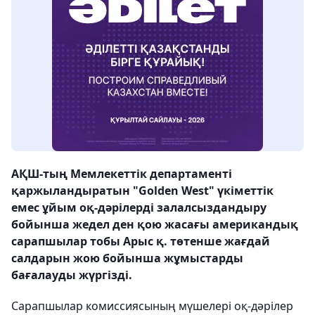
АҚШ-тың Мемлекеттік департаменті
қаржыландыратын "Golden West" үкіметтік
емес ұйым оқ-дәрілерді залалсыздандыру
бойынша жедел ден қою жасағы американдық
сарапшылар тобы Арыс қ. төтенше жағдай
салдарын жою бойынша жұмыстарды
бағалауды жүргізді.
Сарапшылар комиссиясының мүшелері оқ-дәрілер