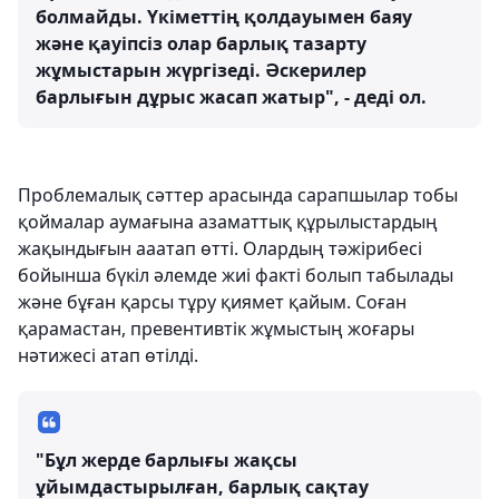
болмайды. Үкіметтің қолдауымен баяу
және қауіпсіз олар барлық тазарту
жұмыстарын жүргізеді. Әскерилер
барлығын дұрыс жасап жатыр", - деді ол.
Проблемалық сәттер арасында сарапшылар тобы
қоймалар аумағына азаматтық құрылыстардың
жақындығын ааатап өтті. Олардың тәжірибесі
бойынша бүкіл әлемде жиі факті болып табылады
және бұған қарсы тұру қиямет қайым. Соған
қарамастан, превентивтік жұмыстың жоғары
нәтижесі атап өтілді.
"Бұл жерде барлығы жақсы
ұйымдастырылған, барлық сақтау