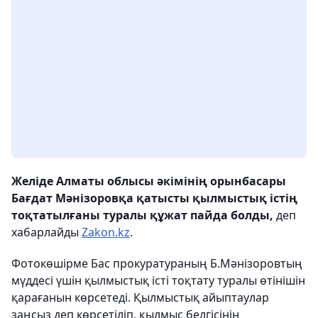
Желіде Алматы облысы әкімінің орынбасары
Бағдат Мәнізоровқа қатысты қылмыстық істің
тоқтатылғаны туралы құжат пайда болды,
деп
хабарлайды
Zakon.kz
.
Фотокөшірме Бас прокуратураның Б.Мәнізоровтың
мүддесі үшін қылмыстық істі тоқтату туралы өтінішін
қарағанын көрсетеді. Қылмыстық айыптаулар
заңсыз деп көрсетіліп, қылмыс белгісінің