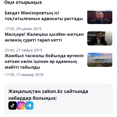
Оқи отырыңыз
Бағдат Мәнізоровтың ісі
тоқтатылғанын адвокаты растады
17:53, 29 қазан 2019
Масқара! Жалаңаш қызбен жатқан
әкімнің суреті тарап кетті
23:42, 27 тамыз 2019
Жамбыл тасжолы бойында өртеніп
кеткен көлік ішінен ер адамның
мәйіті табылды
17:59, 17 мамыр 2018
Жаңалықтан zakon.kz сайтында
хабардар болыңыз: