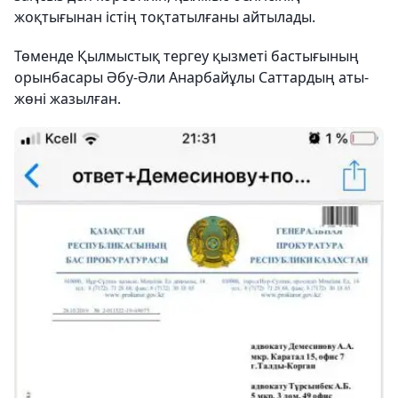
жоқтығынан істің тоқтатылғаны айтылады.
Төменде Қылмыстық тергеу қызметі бастығының
орынбасары Әбу-Әли Анарбайұлы Саттардың аты-
жөні жазылған.