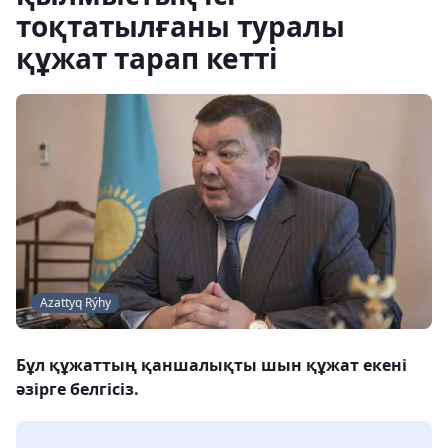
тоқтатылғаны туралы
құжат тарап кетті
Azattyq Rýhy
Бұл құжаттың қаншалықты шын құжат екені
әзірге белгісіз.