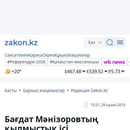
Қаз
Саясат
Әлем
Қаржы
Оқиға
Құқық
Мақалалар
#Референдум-2026
#Қазақстан мақтанышы
+20°
$
467.48
€
539.52
₽
5.73
Басты
Барлық жаңалықтар
Редакция Zakon.kz
15:21, 29 қазан 2019
Бағдат Мәнізоровтың
қылмыстық ісі