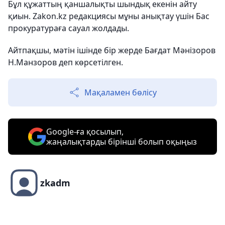
Бұл құжаттың қаншалықты шындық екенін айту
қиын. Zakon.kz редакциясы мұны анықтау үшін Бас
прокуратураға сауал жолдады.
Айтпақшы, мәтін ішінде бір жерде Бағдат Мәнізоров
Н.Манзоров деп көрсетілген.
Мақаламен бөлісу
Google-ға қосылып,
жаңалықтарды бірінші болып оқыңыз
zkadm