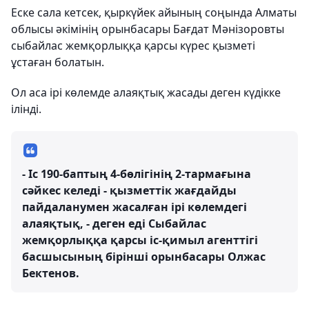
Еске сала кетсек, қыркүйек айының соңында Алматы
облысы әкімінің орынбасары Бағдат Мәнізоровты
сыбайлас жемқорлыққа қарсы күрес қызметі
ұстаған болатын.
Ол аса ірі көлемде алаяқтық жасады деген күдікке
ілінді.
- Іс 190-баптың 4-бөлігінің 2-тармағына
сәйкес келеді - қызметтік жағдайды
пайдаланумен жасалған ірі көлемдегі
алаяқтық, - деген еді Сыбайлас
жемқорлыққа қарсы іс-қимыл агенттігі
басшысының бірінші орынбасары Олжас
Бектенов.