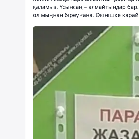
қаламыз. Ұсынсаң – алмайтындар бар. 
ол мыңнан біреу ғана. Өкінішке қарай