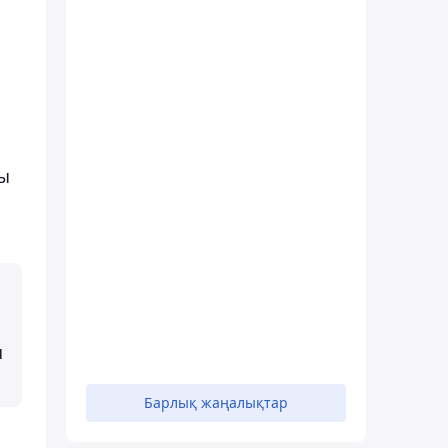
сы
н
Барлық жаңалықтар