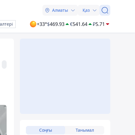
Алматы
Қаз
+33°
$
469.93
€
541.64
₽
5.71
алтері
Соңғы
Танымал