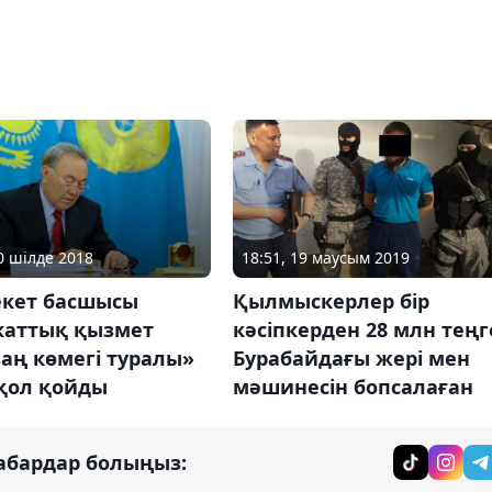
10 шілде 2018
18:51, 19 маусым 2019
кет басшысы
Қылмыскерлер бір
каттық қызмет
кәсіпкерден 28 млн теңг
аң көмегі туралы»
Бурабайдағы жері мен
 қол қойды
мәшинесін бопсалаған
абардар болыңыз: