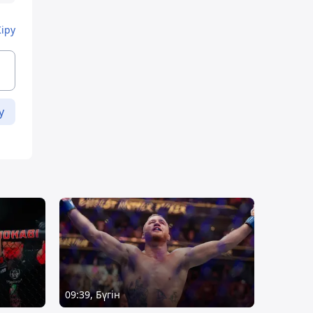
Кіру
у
09:39, Бүгін