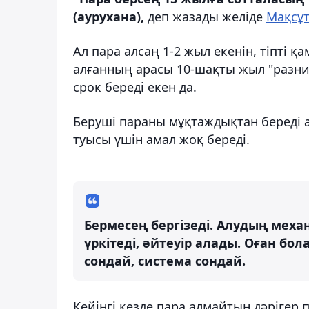
(аурухана),
деп жазады желіде
Мақсұ
Ал пара алсаң 1-2 жыл екенін, тіпті 
алғанның арасы 10-шақты жыл "разни
срок береді екен да.
Беруші параны мұқтаждықтан береді а
туысы үшін амал жоқ береді.
Бермесең бергізеді. Алудың меха
үркітеді, әйтеуір алады. Оған бо
сондай, система сондай.
Кейінгі кезде пара алмайтын дәрігер