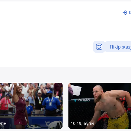
Пікір жаз
үгін
10:19, Бүгін