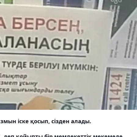
змын іске қосып, сізден алады.
", деп қойыпты бір мемлекеттік мекемеде