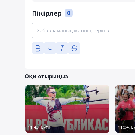
Пікірлер
0
Оқи отырыңыз
11:43, Бүгін
11:04, Б