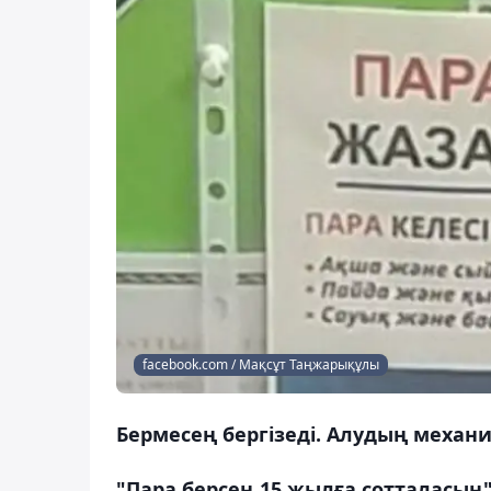
facebook.com / Мақсұт Таңжарықұлы
Бермесең бергізеді. Алудың механи
"Пара берсең 15 жылға сотталасың