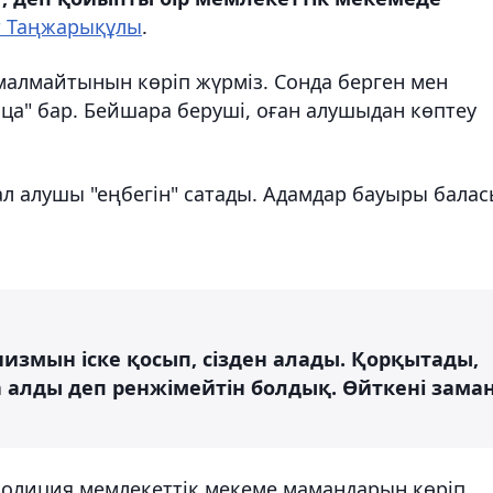
т Таңжарықұлы
.
қамалмайтынын көріп жүрміз. Сонда берген мен
ца" бар. Бейшара беруші, оған алушыдан көптеу
л алушы "еңбегін" сатады. Адамдар бауыры бала
низмын іске қосып, сізден алады. Қорқытады,
ла алды деп ренжімейтін болдық. Өйткені зама
 полиция мемлекеттік мекеме мамандарын көріп