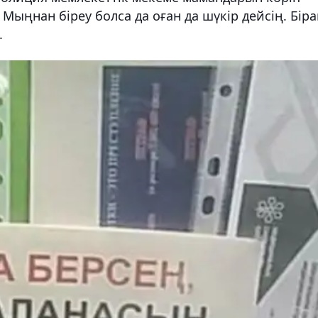
Мыңнан біреу болса да оған да шүкір дейсің. Біра
.