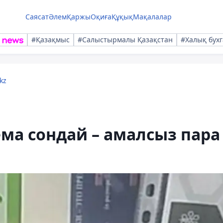
Саясат
Әлем
Қаржы
Оқиға
Құқық
Мақалалар
#Қазақмыс
#Салыстырмалы Қазақстан
#Халық бухг
kz
ема сондай – амалсыз пара