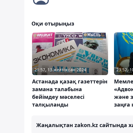
Оқи отырыңыз
21:57, 13 желтоқсан 2024
23:52, 
Астанада қазақ газеттерін
Мемле
замана талабына
«Адво
бейімдеу мәселесі
және з
талқыланды
заңға
Жаңалықтан zakon.kz сайтында х