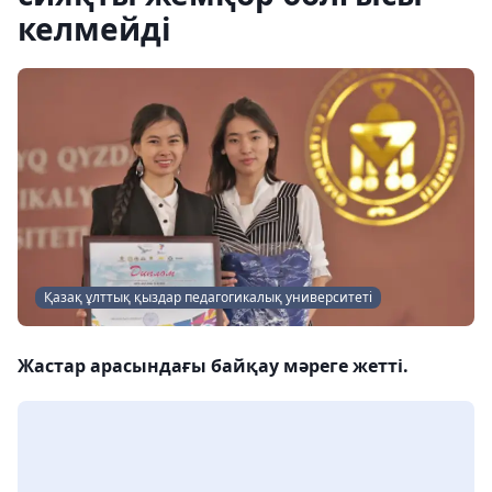
келмейді
Қазақ ұлттық қыздар педагогикалық университеті
Жастар арасындағы байқау мәреге жетті.