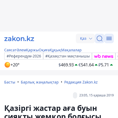
Қаз
Саясат
Әлем
Қаржы
Оқиға
Құқық
Мақалалар
#Референдум-2026
#Қазақстан мақтанышы
+20°
$
469.93
€
541.64
₽
5.71
Басты
Барлық жаңалықтар
Редакция Zakon.kz
23:05, 15 қараша 2019
Қазіргі жастар аға буын
сияқты жемқор болғысы