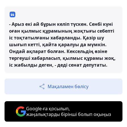
- Арыз екі ай бұрын келіп түскен. Сенбі күні
оған қылмыс құрамының жоқтығы себепті
іс тоқтатылғаны хабарланды. Қазір шу
шығып кетті, қайта қаралуы да мүмкін.
Ондай ақпарат болған. Кексельдің өзіне
тергеуші хабарласып, қылмыс құрамы жоқ,
іс жабылды деген, - деді сенат депутаты.
Мақаламен бөлісу
Google-ға қосылып,
жаңалықтарды бірінші болып оқыңыз