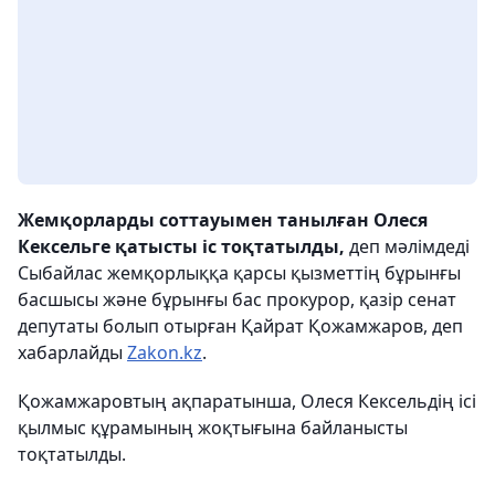
Жемқорларды соттауымен танылған Олеся
Кексельге қатысты іс тоқтатылды,
деп мәлімдеді
Сыбайлас жемқорлыққа қарсы қызметтің бұрынғы
басшысы және бұрынғы бас прокурор, қазір сенат
депутаты болып отырған Қайрат Қожамжаров, деп
хабарлайды
Zakon.kz
.
Қожамжаровтың ақпаратынша, Олеся Кексельдің ісі
қылмыс құрамының жоқтығына байланысты
тоқтатылды.