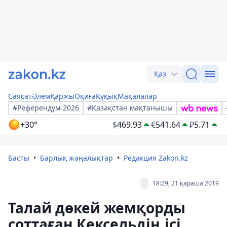
Қаз
Саясат
Әлем
Қаржы
Оқиға
Құқық
Мақалалар
#Референдум-2026
#Қазақстан мақтанышы
+30°
$
469.93
€
541.64
₽
5.71
Басты
Барлық жаңалықтар
Редакция Zakon.kz
18:29, 21 қараша 2019
Талай дөкей жемқорды
соттаған Кексельдің ісі