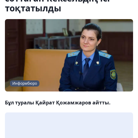
тоқтатылды
Информбюро
Бұл туралы Қайрат Қожамжаров айтты.