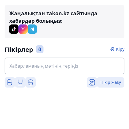
Жаңалықтан zakon.kz сайтында
хабардар болыңыз:
Пікірлер
0
Кіру
Пікір жазу